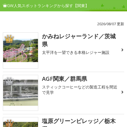
GW人気スポットランキングから探す【関東】
2026/08/07 更新
かみねレジャーランド／茨城
1
県
太平洋を一望できる本格レジャー施設
AGF関東／群馬県
2
スティックコーヒーなどの製造工程を間近
で見学
塩原グリーンビレッジ／栃木
3