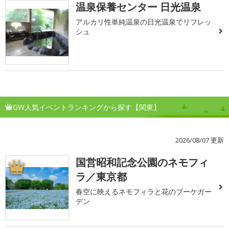
温泉保養センター 日光温泉
アルカリ性単純温泉の日光温泉でリフレッ
シュ
GW人気イベントランキングから探す【関東】
2026/08/07 更新
国営昭和記念公園のネモフィ
1
ラ／東京都
春空に映えるネモフィラと花のブーケガー
デン