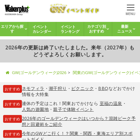
MENU
イベント
イベント
エリアから探
カテゴリ別
最新
カレンダー
ランキング
す
おすすめ
ニュース
2026年の更新は終了いたしました。来年（2027年）も
どうぞよろしくお願いします。
GW(ゴールデンウィーク)2026
関東のGW(ゴールデンウィーク)イ
ネモフィラ
・
潮干狩り
・
ピクニック
・
BBQ
などおでかけ
おすすめ
情報を大特集
連休の予定はこれ！関東おでかけなら
至福の温泉
・
おすすめ
人気の遊園地
・
親子で体験イベント
2026年のゴールデンウィークはいつから？混雑ピーク予
おすすめ
想と回避術をご紹介
今年のGWどこ行く！？関東・関西・東海エリア別スポ
おすすめ
ットガイド