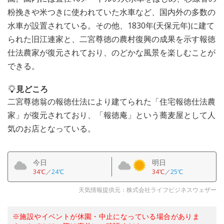
粉挽きや米つきに使われていた水車など、国内外の多数の
水車が設置されている。その他、1830年(天保元年)に建て
られた旧江連家と、二宮尊徳の農村復興の成果を示す報徳
仕法農家が復元されており、のどかな風景を楽しむことが
できる。
見どころ
二宮尊徳翁の報徳仕法により建てられた「住宅報徳仕法農
家」が復元されており、「報徳庵」という蕎麦屋として人
気のお店となっている。
今日
明日
34℃
／
24℃
34℃
／
25℃
天気情報提供元：株式会社ライフビジネスウェザー
※施設やイベントが休園・中止になっている場合がありま