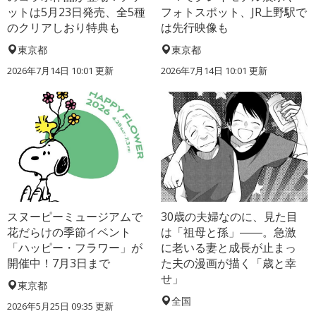
ットは5月23日発売、全5種
フォトスポット、JR上野駅で
のクリアしおり特典も
は先行映像も
東京都
東京都
2026年7月14日 10:01 更新
2026年7月14日 10:01 更新
スヌーピーミュージアムで
30歳の夫婦なのに、見た目
花だらけの季節イベント
は「祖母と孫」――。急激
「ハッピー・フラワー」が
に老いる妻と成長が止まっ
開催中！7月3日まで
た夫の漫画が描く「歳と幸
せ」
東京都
全国
2026年5月25日 09:35 更新