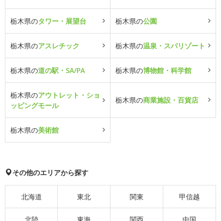
栃木県の
タワー・展望台
栃木県の
公園
栃木県の
アスレチック
栃木県の
温泉・スパリゾート
栃木県の
道の駅・SA/PA
栃木県の
博物館・科学館
栃木県の
アウトレット・ショ
栃木県の
商業施設・百貨店
ッピングモール
栃木県の
美術館
その他のエリアから探す
北海道
東北
関東
甲信越
北陸
東海
関西
中国