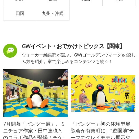
四国
九州・沖縄
GWイベント・おでかけトピックス【関東】
ウォーカー編集部が選ぶ、GW(ゴールデンウィーク)の楽し
み方を紹介。家で楽しめるコンテンツも続々！
7月開幕「ピングー展」、ミ
「ピングー」初の体験型展
ニチュア作家・田中達也と
覧会が有楽町に！“遊園地”テ
のコラボ作品が登場！チケ
ーマでクレイモデル展示や