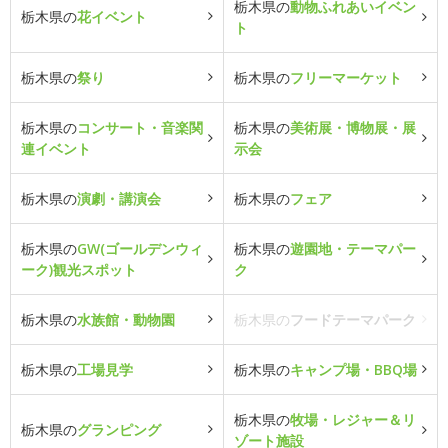
栃木県の
動物ふれあいイベン
栃木県の
花イベント
ト
栃木県の
祭り
栃木県の
フリーマーケット
栃木県の
コンサート・音楽関
栃木県の
美術展・博物展・展
連イベント
示会
栃木県の
演劇・講演会
栃木県の
フェア
栃木県の
GW(ゴールデンウィ
栃木県の
遊園地・テーマパー
ーク)観光スポット
ク
栃木県の
水族館・動物園
栃木県の
フードテーマパーク
栃木県の
工場見学
栃木県の
キャンプ場・BBQ場
栃木県の
牧場・レジャー＆リ
栃木県の
グランピング
ゾート施設