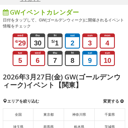
GWイベントカレンダー
日付をタップして、GW(ゴールデンウィーク)に開催されるイベント
情報をチェック
wed
thu
fri
sat
sun
mon
4/
29
30
5/
1
2
3
4
tue
wed
thu
fri
sat
sun
5
6
7
8
9
10
2026年3月27日(金) GW(ゴールデンウ
ィーク)イベント【関東】
エリアを絞り込む
変更する
全国
東京都
神奈川県
千葉県
埼玉県
群馬県
栃木県
茨城県