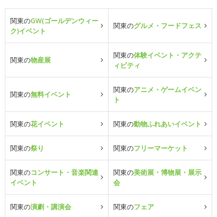
関東の
GW(ゴールデンウィー
関東の
グルメ・フードフェス
ク)イベント
関東の
体験イベント・アクテ
関東の
物産展
ィビティ
関東の
アニメ・ゲームイベン
関東の
無料イベント
ト
関東の
花イベント
関東の
動物ふれあいイベント
関東の
祭り
関東の
フリーマーケット
関東の
コンサート・音楽関連
関東の
美術展・博物展・展示
イベント
会
関東の
演劇・講演会
関東の
フェア