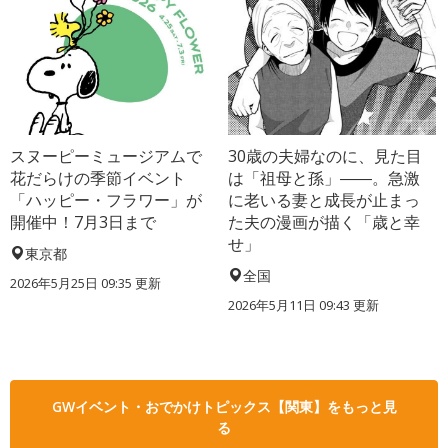
スヌーピーミュージアムで
30歳の夫婦なのに、見た目
花だらけの季節イベント
は「祖母と孫」――。急激
「ハッピー・フラワー」が
に老いる妻と成長が止まっ
開催中！7月3日まで
た夫の漫画が描く「歳と幸
せ」
東京都
全国
2026年5月25日 09:35 更新
2026年5月11日 09:43 更新
GWイベント・おでかけトピックス【関東】をもっと見
る