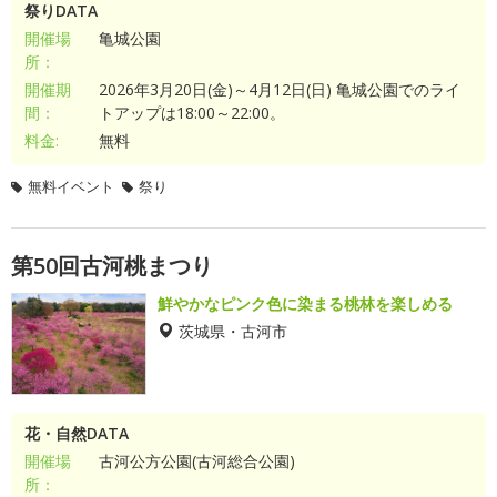
祭りDATA
開催場
亀城公園
所：
開催期
2026年3月20日(金)～4月12日(日) 亀城公園でのライ
間：
トアップは18:00～22:00。
料金:
無料
無料イベント
祭り
第50回古河桃まつり
鮮やかなピンク色に染まる桃林を楽しめる
茨城県・古河市
花・自然DATA
開催場
古河公方公園(古河総合公園)
所：