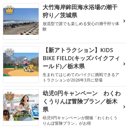
大竹海岸鉾田海水浴場の潮干
1
狩り／茨城県
放流型で誰でも楽しめる安心の潮干狩り体
験
【新アトラクション】KIDS
2
BIKE FIELD(キッズバイクフィ
ールド)／栃木県
生まれてはじめてのバイクに挑戦できるア
トラクションが2026年3月に登場
幼児0円キャンペーン わくわ
3
くうりんぼ冒険プラン／栃木
県
幼児0円キャンペーンが開催「わくわくう
りんぼ冒険プラン」がお得