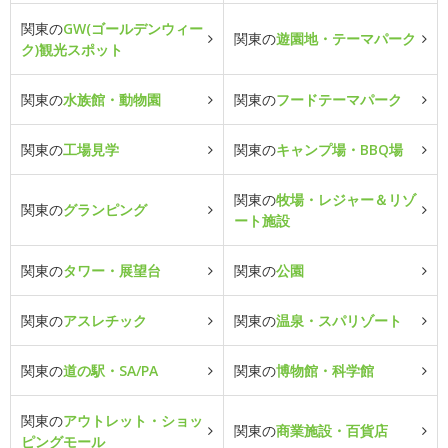
関東の
GW(ゴールデンウィー
関東の
遊園地・テーマパーク
ク)観光スポット
関東の
水族館・動物園
関東の
フードテーマパーク
関東の
工場見学
関東の
キャンプ場・BBQ場
関東の
牧場・レジャー＆リゾ
関東の
グランピング
ート施設
関東の
タワー・展望台
関東の
公園
関東の
アスレチック
関東の
温泉・スパリゾート
関東の
道の駅・SA/PA
関東の
博物館・科学館
関東の
アウトレット・ショッ
関東の
商業施設・百貨店
ピングモール