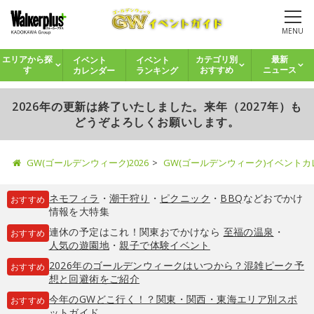
MENU
イベント
イベント
エリアから探
カテゴリ別
最新
カレンダー
ランキング
す
おすすめ
ニュース
2026年の更新は終了いたしました。来年（2027年）も
どうぞよろしくお願いします。
GW(ゴールデンウィーク)2026
GW(ゴールデンウィーク)イベント
ネモフィラ
・
潮干狩り
・
ピクニック
・
BBQ
などおでかけ
おすすめ
情報を大特集
連休の予定はこれ！関東おでかけなら
至福の温泉
・
おすすめ
人気の遊園地
・
親子で体験イベント
2026年のゴールデンウィークはいつから？混雑ピーク予
おすすめ
想と回避術をご紹介
今年のGWどこ行く！？関東・関西・東海エリア別スポ
おすすめ
ットガイド