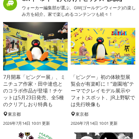
ウォーカー編集部が選ぶ、GW(ゴールデンウィーク)の楽し
み方を紹介。家で楽しめるコンテンツも続々！
7月開幕「ピングー展」、ミ
「ピングー」初の体験型展
ニチュア作家・田中達也と
覧会が有楽町に！“遊園地”テ
のコラボ作品が登場！チケ
ーマでクレイモデル展示や
ットは5月23日発売、全5種
フォトスポット、JR上野駅で
のクリアしおり特典も
は先行映像も
東京都
東京都
2026年7月14日 10:01 更新
2026年7月14日 10:01 更新