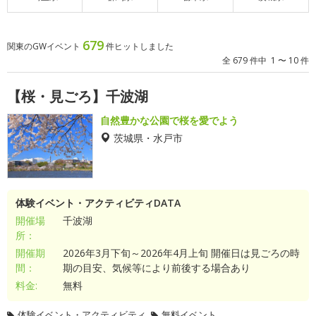
679
関東のGWイベント
件ヒットしました
全 679 件中 1 〜 10 件
【桜・見ごろ】千波湖
自然豊かな公園で桜を愛でよう
茨城県・水戸市
体験イベント・アクティビティDATA
開催場
千波湖
所：
開催期
2026年3月下旬～2026年4月上旬 開催日は見ごろの時
間：
期の目安、気候等により前後する場合あり
料金:
無料
体験イベント・アクティビティ
無料イベント