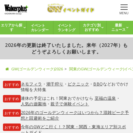
MENU
イベント
イベント
エリアから探
カテゴリ別
最新
カレンダー
ランキング
す
おすすめ
ニュース
2026年の更新は終了いたしました。来年（2027年）も
どうぞよろしくお願いします。
GW(ゴールデンウィーク)2026
関東のGW(ゴールデンウィーク)イ
ネモフィラ
・
潮干狩り
・
ピクニック
・
BBQ
などおでかけ
おすすめ
情報を大特集
連休の予定はこれ！関東おでかけなら
至福の温泉
・
おすすめ
人気の遊園地
・
親子で体験イベント
2026年のゴールデンウィークはいつから？混雑ピーク予
おすすめ
想と回避術をご紹介
今年のGWどこ行く！？関東・関西・東海エリア別スポ
おすすめ
ットガイド