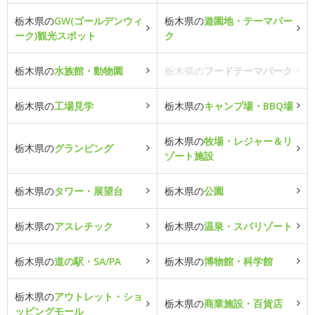
栃木県の
GW(ゴールデンウィ
栃木県の
遊園地・テーマパー
ーク)観光スポット
ク
栃木県の
水族館・動物園
栃木県の
フードテーマパーク
栃木県の
工場見学
栃木県の
キャンプ場・BBQ場
栃木県の
牧場・レジャー＆リ
栃木県の
グランピング
ゾート施設
栃木県の
タワー・展望台
栃木県の
公園
栃木県の
アスレチック
栃木県の
温泉・スパリゾート
栃木県の
道の駅・SA/PA
栃木県の
博物館・科学館
栃木県の
アウトレット・ショ
栃木県の
商業施設・百貨店
ッピングモール