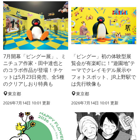
7月開幕「ピングー展」、ミ
「ピングー」初の体験型展
ニチュア作家・田中達也と
覧会が有楽町に！“遊園地”テ
のコラボ作品が登場！チケ
ーマでクレイモデル展示や
ットは5月23日発売、全5種
フォトスポット、JR上野駅で
のクリアしおり特典も
は先行映像も
東京都
東京都
2026年7月14日 10:01 更新
2026年7月14日 10:01 更新