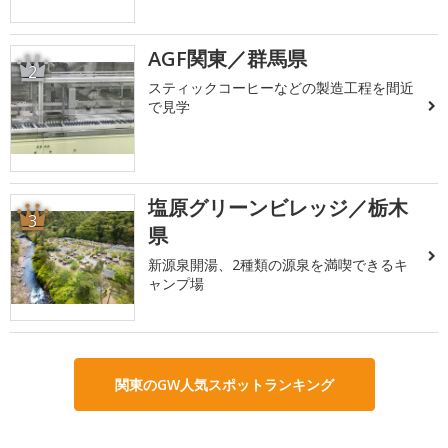
AGF関東／群馬県
2
スティックコーヒーなどの製造工程を間近
で見学
塩原グリーンビレッジ／栃木
3
県
新源泉開湯、2種類の源泉を満喫できるキ
ャンプ場
関東のGW人気スポットランキング