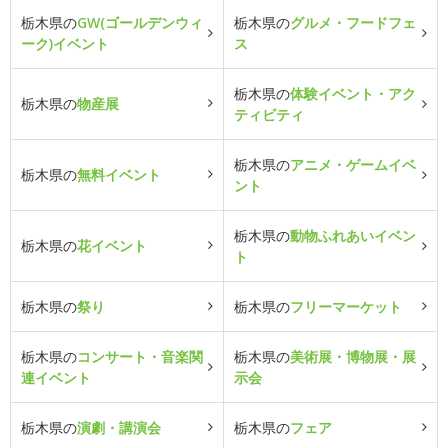
栃木県の
GW(ゴールデンウィ
栃木県の
グルメ・フードフェ
ーク)イベント
ス
栃木県の
体験イベント・アク
栃木県の
物産展
ティビティ
栃木県の
アニメ・ゲームイベ
栃木県の
無料イベント
ント
栃木県の
動物ふれあいイベン
栃木県の
花イベント
ト
栃木県の
祭り
栃木県の
フリーマーケット
栃木県の
コンサート・音楽関
栃木県の
美術展・博物展・展
連イベント
示会
栃木県の
演劇・講演会
栃木県の
フェア