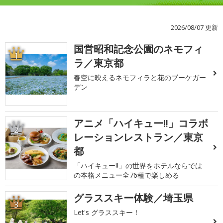
2026/08/07 更新
国営昭和記念公園のネモフィ
1
ラ／東京都
春空に映えるネモフィラと花のブーケガー
デン
アニメ「ハイキュー!!」コラボ
2
レーションレストラン／東京
都
「ハイキュー!!」の世界をホテルならでは
の本格メニュー全76種で楽しめる
グラススキー体験／埼玉県
3
Let's グラススキー！