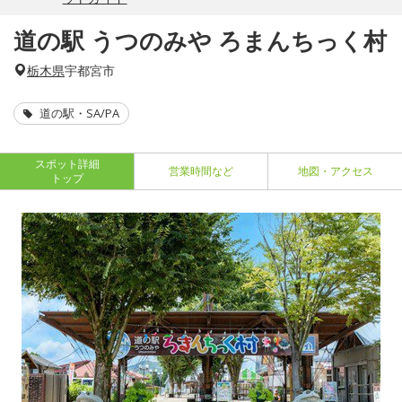
道の駅 うつのみや ろまんちっく村
栃木県
宇都宮市
道の駅・SA/PA
スポット詳細
営業時間など
地図・アクセス
トップ