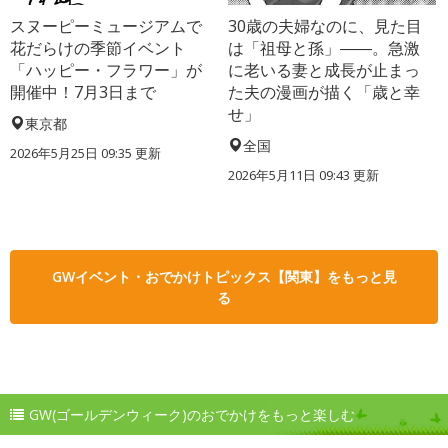
スヌーピーミュージアムで
30歳の夫婦なのに、見た目
花だらけの季節イベント
は「祖母と孫」――。急激
「ハッピー・フラワー」が
に老いる妻と成長が止まっ
開催中！7月3日まで
た夫の漫画が描く「歳と幸
せ」
東京都
全国
2026年5月25日 09:35 更新
2026年5月11日 09:43 更新
GWイベント・おでかけトピックス【関東】をもっと見
る
GW(ゴールデンウィーク)のおでかけをもっと楽しむ