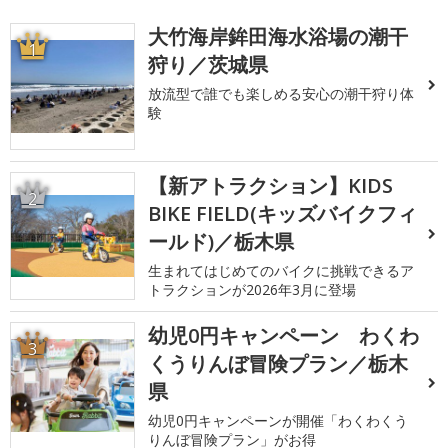
大竹海岸鉾田海水浴場の潮干
1
狩り／茨城県
放流型で誰でも楽しめる安心の潮干狩り体
験
【新アトラクション】KIDS
2
BIKE FIELD(キッズバイクフィ
ールド)／栃木県
生まれてはじめてのバイクに挑戦できるア
トラクションが2026年3月に登場
幼児0円キャンペーン わくわ
3
くうりんぼ冒険プラン／栃木
県
幼児0円キャンペーンが開催「わくわくう
りんぼ冒険プラン」がお得