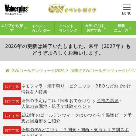
MENU
イベント
イベント
エリアから探
カテゴリ別
最新
カレンダー
ランキング
す
おすすめ
ニュース
2026年の更新は終了いたしました。来年（2027年）も
どうぞよろしくお願いします。
GW(ゴールデンウィーク)2026
関東のGW(ゴールデンウィーク)イ
ネモフィラ
・
潮干狩り
・
ピクニック
・
BBQ
などおでかけ
おすすめ
情報を大特集
連休の予定はこれ！関東おでかけなら
至福の温泉
・
おすすめ
人気の遊園地
・
親子で体験イベント
2026年のゴールデンウィークはいつから？混雑ピーク予
おすすめ
想と回避術をご紹介
今年のGWどこ行く！？関東・関西・東海エリア別スポ
おすすめ
ットガイド