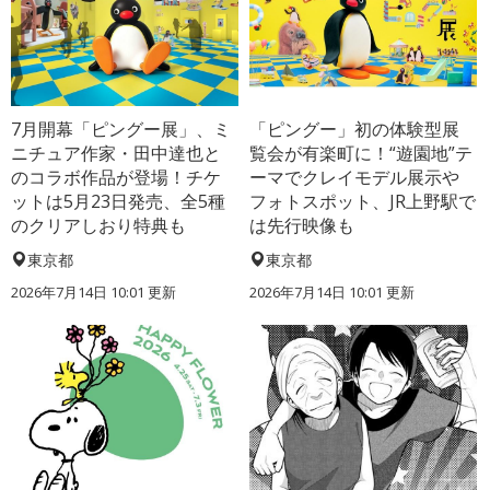
7月開幕「ピングー展」、ミ
「ピングー」初の体験型展
ニチュア作家・田中達也と
覧会が有楽町に！“遊園地”テ
のコラボ作品が登場！チケ
ーマでクレイモデル展示や
ットは5月23日発売、全5種
フォトスポット、JR上野駅で
のクリアしおり特典も
は先行映像も
東京都
東京都
2026年7月14日 10:01 更新
2026年7月14日 10:01 更新