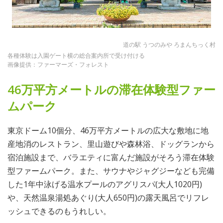
道の駅 うつのみや ろまんちっく村
各種体験は入園ゲート横の総合案内所で受け付ける
画像提供：ファーマーズ・フォレスト
46万平方メートルの滞在体験型ファー
ムパーク
東京ドーム10個分、46万平方メートルの広大な敷地に地
産地消のレストラン、里山遊びや森林浴、ドッグランから
宿泊施設まで、バラエティに富んだ施設がそろう滞在体験
型ファームパーク。また、サウナやジャグジーなども完備
した1年中泳げる温水プールのアグリスパ(大人1020円)
や、天然温泉湯処あぐり(大人650円)の露天風呂でリフレ
ッシュできるのもうれしい。