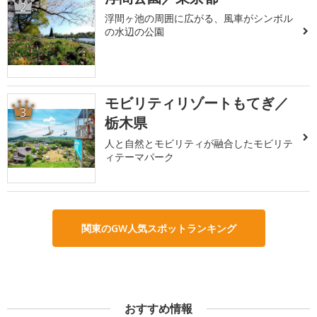
2
浮間ヶ池の周囲に広がる、風車がシンボル
の水辺の公園
モビリティリゾートもてぎ／
3
栃木県
人と自然とモビリティが融合したモビリテ
ィテーマパーク
関東のGW人気スポットランキング
おすすめ情報