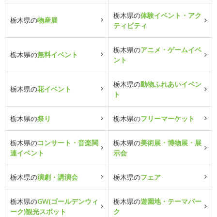
栃木県の
体験イベント・アク
栃木県の
物産展
ティビティ
栃木県の
アニメ・ゲームイベ
栃木県の
無料イベント
ント
栃木県の
動物ふれあいイベン
栃木県の
花イベント
ト
栃木県の
祭り
栃木県の
フリーマーケット
栃木県の
コンサート・音楽関
栃木県の
美術展・博物展・展
連イベント
示会
栃木県の
演劇・講演会
栃木県の
フェア
栃木県の
GW(ゴールデンウィ
栃木県の
遊園地・テーマパー
ーク)観光スポット
ク