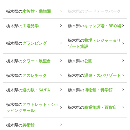
栃木県の
水族館・動物園
栃木県の
フードテーマパーク
栃木県の
工場見学
栃木県の
キャンプ場・BBQ場
栃木県の
牧場・レジャー＆リ
栃木県の
グランピング
ゾート施設
栃木県の
タワー・展望台
栃木県の
公園
栃木県の
アスレチック
栃木県の
温泉・スパリゾート
栃木県の
道の駅・SA/PA
栃木県の
博物館・科学館
栃木県の
アウトレット・ショ
栃木県の
商業施設・百貨店
ッピングモール
栃木県の
美術館