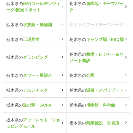
栃木県の
GW(ゴールデンウィ
栃木県の
遊園地・テーマパー
ーク)観光スポット
ク
栃木県の
水族館・動物園
栃木県の
フードテーマパーク
栃木県の
工場見学
栃木県の
キャンプ場・BBQ場
栃木県の
牧場・レジャー＆リ
栃木県の
グランピング
ゾート施設
栃木県の
タワー・展望台
栃木県の
公園
栃木県の
アスレチック
栃木県の
温泉・スパリゾート
栃木県の
道の駅・SA/PA
栃木県の
博物館・科学館
栃木県の
アウトレット・ショ
栃木県の
商業施設・百貨店
ッピングモール