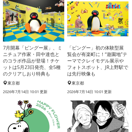
7月開幕「ピングー展」、ミ
「ピングー」初の体験型展
ニチュア作家・田中達也と
覧会が有楽町に！“遊園地”テ
のコラボ作品が登場！チケ
ーマでクレイモデル展示や
ットは5月23日発売、全5種
フォトスポット、JR上野駅で
のクリアしおり特典も
は先行映像も
東京都
東京都
2026年7月14日 10:01 更新
2026年7月14日 10:01 更新