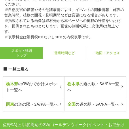
ください。
※自然災害の影響やその他諸事情により、イベントの開催情報、施設の
営業時間、植物の開花・見頃期間などは変更になる場合があります。
※掲載されている画像は取材先から本ページへの掲載の許諾をいただ
き、提供されたものとなります。画像の無断転載(二次使用)は禁止で
す。
※表示料金は消費税8％ないし10％の内税表示です。
スポット詳細
営業時間など
地図・アクセス
トップ
一覧に戻る
栃木県
のGWおでかけスポッ
栃木県
の道の駅・SA/PA一覧
ト一覧へ
へ
関東
の道の駅・SA/PA一覧へ
全国
の道の駅・SA/PA一覧へ
佐野SA(上り線)周辺のGW(ゴールデンウィーク)イベント・おでかけ