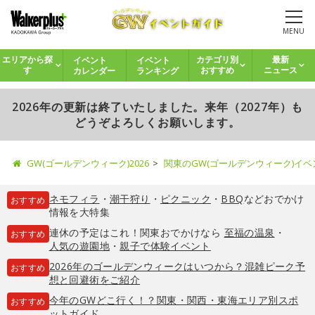
MENU
イベント
イベント
エリアから探
カテゴリ別
最新
カレンダー
ランキング
す
おすすめ
ニュース
2026年の更新は終了いたしました。来年（2027年）も
どうぞよろしくお願いします。
GW(ゴールデンウィーク)2026
関東のGW(ゴールデンウィーク)イ
ネモフィラ
・
潮干狩り
・
ピクニック
・
BBQ
などおでかけ
おすすめ
情報を大特集
連休の予定はこれ！関東おでかけなら
至福の温泉
・
おすすめ
人気の遊園地
・
親子で体験イベント
2026年のゴールデンウィークはいつから？混雑ピーク予
おすすめ
想と回避術をご紹介
今年のGWどこ行く！？関東・関西・東海エリア別スポ
おすすめ
ットガイド