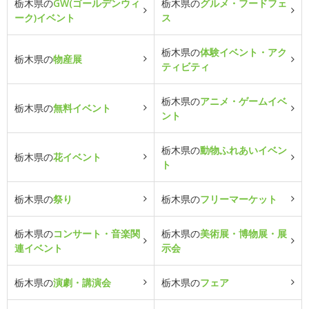
栃木県の
GW(ゴールデンウィ
栃木県の
グルメ・フードフェ
ーク)イベント
ス
栃木県の
体験イベント・アク
栃木県の
物産展
ティビティ
栃木県の
アニメ・ゲームイベ
栃木県の
無料イベント
ント
栃木県の
動物ふれあいイベン
栃木県の
花イベント
ト
栃木県の
祭り
栃木県の
フリーマーケット
栃木県の
コンサート・音楽関
栃木県の
美術展・博物展・展
連イベント
示会
栃木県の
演劇・講演会
栃木県の
フェア