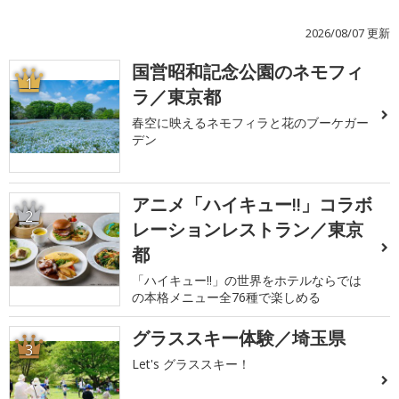
2026/08/07 更新
国営昭和記念公園のネモフィ
1
ラ／東京都
春空に映えるネモフィラと花のブーケガー
デン
アニメ「ハイキュー!!」コラボ
2
レーションレストラン／東京
都
「ハイキュー!!」の世界をホテルならでは
の本格メニュー全76種で楽しめる
グラススキー体験／埼玉県
3
Let's グラススキー！