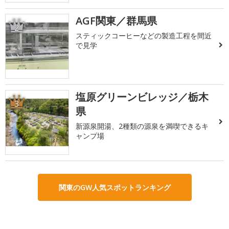
AGF関東／群馬県
2
スティックコーヒーなどの製造工程を間近
で見学
塩原グリーンビレッジ／栃木
3
県
新源泉開湯、2種類の源泉を満喫できるキ
ャンプ場
関東のGW人気スポットランキング