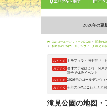
イベ
エリアから探す
2026年の
GW(ゴールデンウィーク)2026
関東のG
栃木県のGW(ゴールデンウィーク)観光ス
ネモフィラ
・
潮干狩り
・
おすすめ
連休の予定はこれ！関東
おすすめ
親子で体験イベント
2026年のゴールデンウ
おすすめ
今年のGWどこ行く！？
おすすめ
滝見公園の地図・