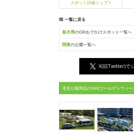
スポット詳細
トップ
一覧に戻る
栃木県
のGWおでかけスポット一覧へ
関東
の公園一覧へ
X(旧Twitter)
滝見公園周辺のGW(ゴールデンウィー