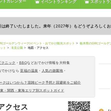
ントカレンダー
イベントランキング
スポットラ
更新は終了いたしました。来年（2027年）もどうぞよろしく
W(ゴールデンウィーク)イベント・おでかけ観光スポット
栃木県のGW(ゴールデ
ポット
滝見公園
地図・アクセス
ピクニック
・
BBQ
などおでかけ情報を大特集
おでかけなら
至福の温泉
・
人気の遊園地
・
ィークはいつから？混雑ピーク予想と回避術をご紹介
関東・関西・東海エリア別スポットガイド
アクセス