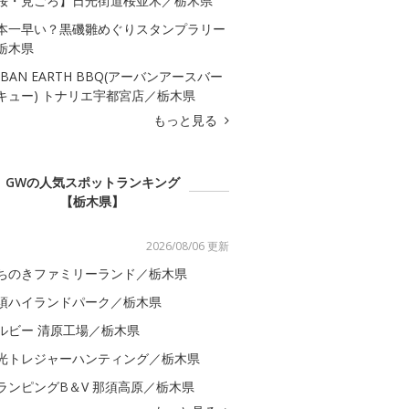
桜・見ごろ】日光街道桜並木／栃木県
本一早い？黒磯雛めぐりスタンプラリー
栃木県
RBAN EARTH BBQ(アーバンアースバー
キュー) トナリエ宇都宮店／栃木県
もっと見る
GWの人気スポットランキング
【栃木県】
2026/08/06 更新
ちのきファミリーランド／栃木県
須ハイランドパーク／栃木県
ルビー 清原工場／栃木県
光トレジャーハンティング／栃木県
ランピングB＆V 那須高原／栃木県