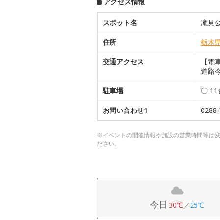
アクセス情報
スポット名
滝見
住所
栃木
交通アクセス
【電
道路今
駐車場
〇 1
お問い合わせ1
028
※イベントの開催情報や施設の営業時間等は
ださい。
今日
30℃
／
25℃