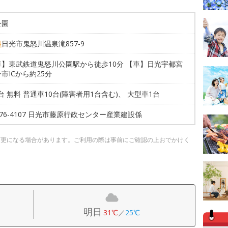
公園
県
日光市鬼怒川温泉滝857-9
車】東武鉄道鬼怒川公園駅から徒歩10分 【車】日光宇都宮
市ICから約25分
1台 無料 普通車10台(障害者用1台含む)、 大型車1台
8-76-4107 日光市藤原行政センター産業建設係
変更になる場合があります。ご利用の際は事前にご確認の上おでかけく
明日
31℃
／
25℃