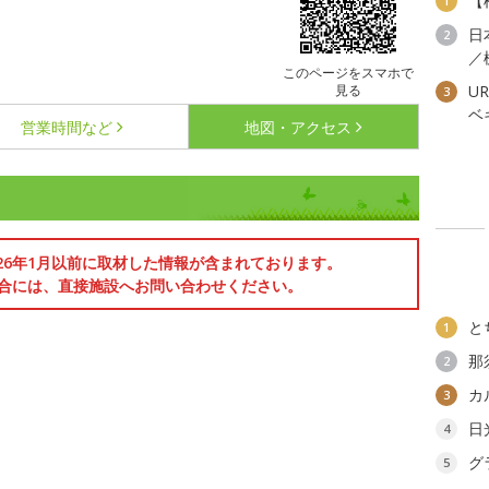
【
1
日
2
／
このページをスマホで
見る
U
3
ベ
営業時間など
地図・アクセス
026年1月以前に取材した情報が含まれております。
合には、直接施設へお問い合わせください。
と
1
那
2
カ
3
日
4
グ
5