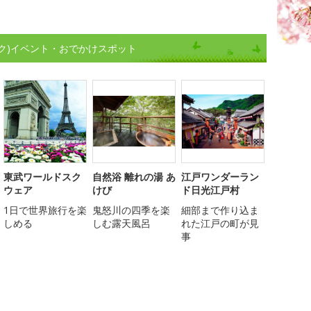
ク)イベント・おでかけスポット
東武ワールドスク
自然浴 離れの湯 あ
江戸ワンダーラン
ウェア
けび
ド日光江戸村
1日で世界旅行を楽
鬼怒川の四季を楽
細部まで作り込ま
しめる
しむ露天風呂
れた江戸の町が見
事