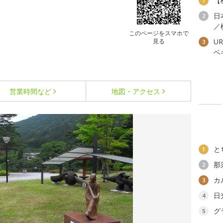
【
1
日
2
／
このページをスマホで
見る
U
3
ベ
営業時間など
地図・アクセス
と
1
那
2
カ
3
日
4
グ
5