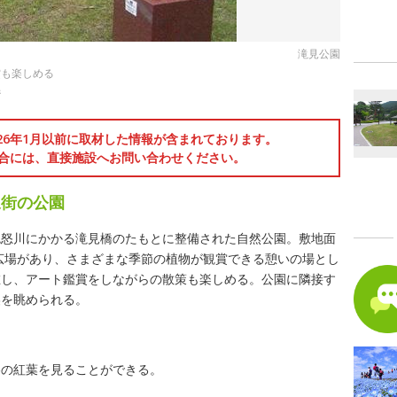
滝見公園
賞も楽しめる
係
026年1月以前に取材した情報が含まれております。
合には、直接施設へお問い合わせください。
泉街の公園
鬼怒川にかかる滝見橋のたもとに整備された自然公園。敷地面
望広場があり、さまざまな季節の植物が観賞できる憩いの場とし
在し、アート鑑賞をしながらの散策も楽しめる。公園に隣接す
美を眺められる。
谷の紅葉を見ることができる。