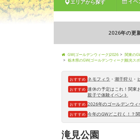
イベ
エリアから探す
2026年の
GW(ゴールデンウィーク)2026
関東のG
栃木県のGW(ゴールデンウィーク)観光ス
ネモフィラ
・
潮干狩り
・
おすすめ
連休の予定はこれ！関東
おすすめ
親子で体験イベント
2026年のゴールデンウ
おすすめ
今年のGWどこ行く！？
おすすめ
滝見公園