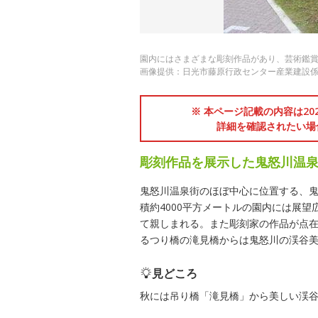
園内にはさまざまな彫刻作品があり、芸術鑑
画像提供：日光市藤原行政センター産業建設
※ 本ページ記載の内容は2
詳細を確認されたい場
彫刻作品を展示した鬼怒川温
鬼怒川温泉街のほぼ中心に位置する、
積約4000平方メートルの園内には展
て親しまれる。また彫刻家の作品が点
るつり橋の滝見橋からは鬼怒川の渓谷
見どころ
秋には吊り橋「滝見橋」から美しい渓