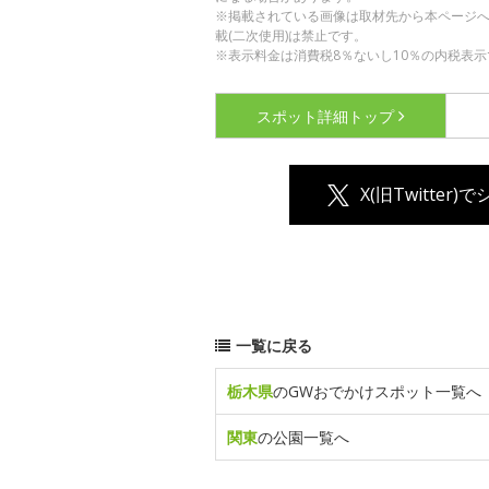
※掲載されている画像は取材先から本ページ
載(二次使用)は禁止です。
※表示料金は消費税8％ないし10％の内税表示
スポット詳細
トップ
X(旧Twitter)
一覧に戻る
栃木県
のGWおでかけスポット一覧へ
関東
の公園一覧へ