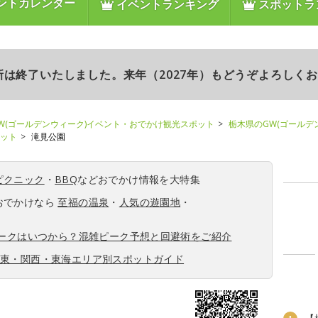
ントカレンダー
イベントランキング
スポットラ
更新は終了いたしました。来年（2027年）もどうぞよろしく
W(ゴールデンウィーク)イベント・おでかけ観光スポット
栃木県のGW(ゴールデ
ポット
滝見公園
ピクニック
・
BBQ
などおでかけ情報を大特集
おでかけなら
至福の温泉
・
人気の遊園地
・
ィークはいつから？混雑ピーク予想と回避術をご紹介
関東・関西・東海エリア別スポットガイド