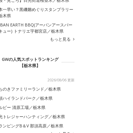
桜・見ごろ】日光街道桜並木／栃木県
本一早い？黒磯雛めぐりスタンプラリー
栃木県
RBAN EARTH BBQ(アーバンアースバー
キュー) トナリエ宇都宮店／栃木県
もっと見る
GWの人気スポットランキング
【栃木県】
2026/08/06 更新
ちのきファミリーランド／栃木県
須ハイランドパーク／栃木県
ルビー 清原工場／栃木県
光トレジャーハンティング／栃木県
ランピングB＆V 那須高原／栃木県