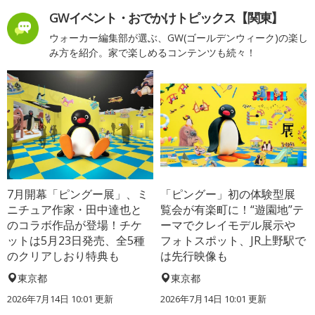
GWイベント・おでかけトピックス【関東】
ウォーカー編集部が選ぶ、GW(ゴールデンウィーク)の楽し
み方を紹介。家で楽しめるコンテンツも続々！
7月開幕「ピングー展」、ミ
「ピングー」初の体験型展
ニチュア作家・田中達也と
覧会が有楽町に！“遊園地”テ
のコラボ作品が登場！チケ
ーマでクレイモデル展示や
ットは5月23日発売、全5種
フォトスポット、JR上野駅で
のクリアしおり特典も
は先行映像も
東京都
東京都
2026年7月14日 10:01 更新
2026年7月14日 10:01 更新