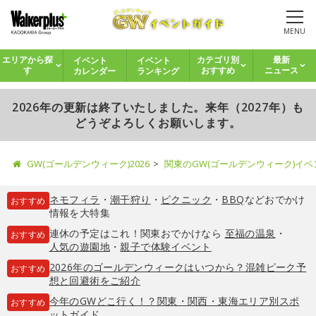
MENU
イベント
イベント
エリアから探
カテゴリ別
最新
カレンダー
ランキング
す
おすすめ
ニュース
2026年の更新は終了いたしました。来年（2027年）も
どうぞよろしくお願いします。
GW(ゴールデンウィーク)2026
関東のGW(ゴールデンウィーク)イ
ネモフィラ
・
潮干狩り
・
ピクニック
・
BBQ
などおでかけ
おすすめ
情報を大特集
連休の予定はこれ！関東おでかけなら
至福の温泉
・
おすすめ
人気の遊園地
・
親子で体験イベント
2026年のゴールデンウィークはいつから？混雑ピーク予
おすすめ
想と回避術をご紹介
今年のGWどこ行く！？関東・関西・東海エリア別スポ
おすすめ
ットガイド