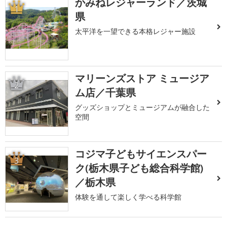
かみねレジャーランド／茨城
1
県
太平洋を一望できる本格レジャー施設
マリーンズストア ミュージア
2
ム店／千葉県
グッズショップとミュージアムが融合した
空間
コジマ子どもサイエンスパー
3
ク(栃木県子ども総合科学館)
／栃木県
体験を通して楽しく学べる科学館