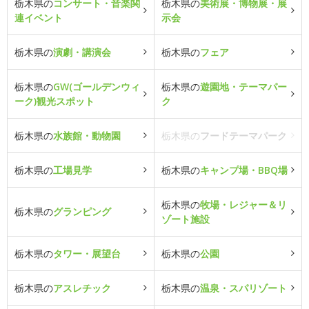
栃木県の
コンサート・音楽関
栃木県の
美術展・博物展・展
連イベント
示会
栃木県の
演劇・講演会
栃木県の
フェア
栃木県の
GW(ゴールデンウィ
栃木県の
遊園地・テーマパー
ーク)観光スポット
ク
栃木県の
水族館・動物園
栃木県の
フードテーマパーク
栃木県の
工場見学
栃木県の
キャンプ場・BBQ場
栃木県の
牧場・レジャー＆リ
栃木県の
グランピング
ゾート施設
栃木県の
タワー・展望台
栃木県の
公園
栃木県の
アスレチック
栃木県の
温泉・スパリゾート