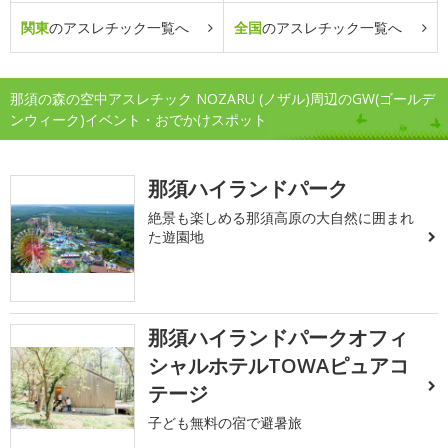
関東
のアスレチック一覧へ
全国
のアスレチック一覧へ
那須の森の空中アスレチック NOZARU (ノザル)周辺のGW(ゴールデ
ンウィーク)イベント・おでかけスポット
那須ハイランドパーク
絶景も楽しめる那須高原の大自然に囲まれ
た遊園地
那須ハイランドパークオフィ
シャルホテルTOWAピュアコ
テージ
子ども無料の宿で避暑旅