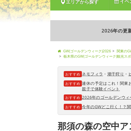
イベ
エリアから探す
2026年の
GW(ゴールデンウィーク)2026
関東のG
栃木県のGW(ゴールデンウィーク)観光ス
ネモフィラ
・
潮干狩り
・
おすすめ
連休の予定はこれ！関東
おすすめ
親子で体験イベント
2026年のゴールデンウ
おすすめ
今年のGWどこ行く！？
おすすめ
那須の森の空中ア