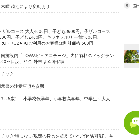
益
5
・木曜 時期により変動あり
ノザルコース 大人4600円、子ども3600円。子ザルコース
600円、子ども2400円。キツネノボリ 一律1000円、
ARU・KOZARUご利用のお客様は割引価格 500円
。同施設内「TOWAピュアコテージ」内に有料のドッグラン
6:00～日没、料金 外来は550円/頭)
レチック
同意書の注意事項を参照
（3～6歳）、小学校低学年、小学校高学年、中学生～大人
。
レチック:特になし(規定の身長を超えていれば体験可能)。キ