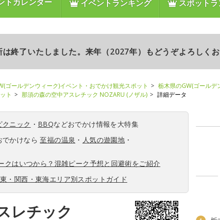
ントカレンダー
イベントランキング
スポットラ
更新は終了いたしました。来年（2027年）もどうぞよろしく
W(ゴールデンウィーク)イベント・おでかけ観光スポット
栃木県のGW(ゴールデ
ポット
那須の森の空中アスレチック NOZARU (ノザル)
詳細データ
ピクニック
・
BBQ
などおでかけ情報を大特集
おでかけなら
至福の温泉
・
人気の遊園地
・
ィークはいつから？混雑ピーク予想と回避術をご紹介
関東・関西・東海エリア別スポットガイド
スレチック