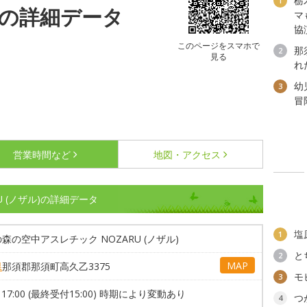
栃
1
ル)の詳細データ
マ
協
このページをスマホで
那
2
見る
れ
幼
3
冒
営業時間など
地図・アクセス
 (ノザル)の詳細データ
塩
1
森の空中アスレチック NOZARU (ノザル)
と
2
MAP
県
那須郡那須町高久乙3375
モ
3
～17:00 (最終受付15:00) 時期により変動あり
つ
4