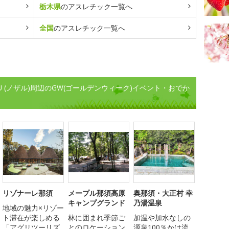
栃木県
のアスレチック一覧へ
全国
のアスレチック一覧へ
U (ノザル)周辺のGW(ゴールデンウィーク)イベント・おでか
リゾナーレ那須
メープル那須高原
奥那須・大正村 幸
キャンプグランド
乃湯温泉
地域の魅力×リゾー
ト滞在が楽しめる
林に囲まれ季節ご
加温や加水なしの
「アグリツーリズ
とのロケーション
源泉100％かけ流