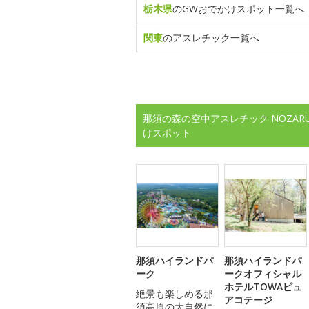
栃木県
のGWおでかけスポット一覧へ
関東
のアスレチック一覧へ
那須の森の空中アスレチック NOZAR
けスポット
那須ハイランドパ
那須ハイランドパ
ーク
ークオフィシャル
ホテルTOWAピュ
絶景も楽しめる那
アコテージ
須高原の大自然に