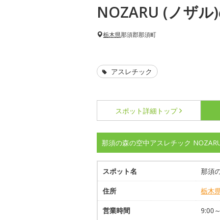
NOZARU (ノザ
栃木県
那須郡那須町
アスレチック
スポット詳細
トップ
那須の森の空中アスレチック NOZARU
スポット名
那須の
住所
栃木
営業時間
9:00