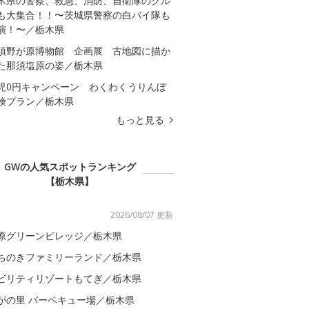
木県の警察、救急、消防、自衛隊のクル
も大集合！！〜茨城県警察の白バイ隊も
演！〜／栃木県
須野が原博物館 企画展 古地図に描か
た那須塩原の姿／栃木県
児0円キャンペーン わくわくうりんぼ
険プラン／栃木県
もっと見る
GWの人気スポットランキング
【栃木県】
2026/08/07 更新
原グリーンビレッジ／栃木県
ちのきファミリーランド／栃木県
ビリティリゾートもてぎ／栃木県
がの里 バーベキュー場／栃木県