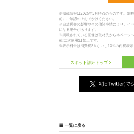
※掲載情報は2026年5月時点のものです。
前にご確認の上おでかけください。
※自然災害の影響やその他諸事情により、イ
になる場合があります。
※掲載されている画像は取材先から本ページ
載(二次使用)は禁止です。
※表示料金は消費税8％ないし10％の内税表示
スポット詳細
トップ
X(旧Twitter)
一覧に戻る