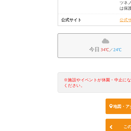
ツネノ
は保
公式サイト
公式
今日
34℃
／
24℃
※施設やイベントが休園・中止に
ください。
地図・ア
こ