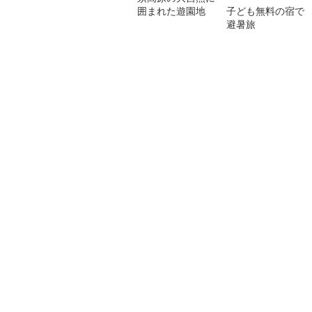
囲まれた遊園地
子ども無料の宿で
避暑旅