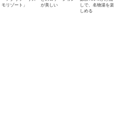
モリゾート」
が美しい
しで、名物湯を楽
しめる