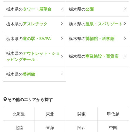
栃木県の
タワー・展望台
栃木県の
公園
栃木県の
アスレチック
栃木県の
温泉・スパリゾート
栃木県の
道の駅・SA/PA
栃木県の
博物館・科学館
栃木県の
アウトレット・ショ
栃木県の
商業施設・百貨店
ッピングモール
栃木県の
美術館
その他のエリアから探す
北海道
東北
関東
甲信越
北陸
東海
関西
中国