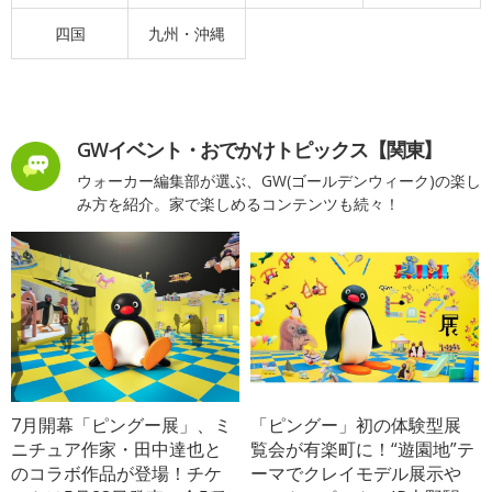
四国
九州・沖縄
GWイベント・おでかけトピックス【関東】
ウォーカー編集部が選ぶ、GW(ゴールデンウィーク)の楽し
み方を紹介。家で楽しめるコンテンツも続々！
7月開幕「ピングー展」、ミ
「ピングー」初の体験型展
ニチュア作家・田中達也と
覧会が有楽町に！“遊園地”テ
のコラボ作品が登場！チケ
ーマでクレイモデル展示や