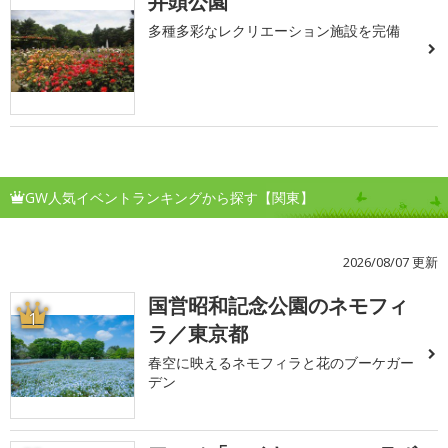
井頭公園
多種多彩なレクリエーション施設を完備
GW人気イベントランキングから探す【関東】
2026/08/07 更新
国営昭和記念公園のネモフィ
1
ラ／東京都
春空に映えるネモフィラと花のブーケガー
デン