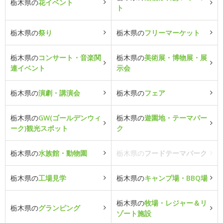
栃木県の
花イベント
ト
栃木県の
祭り
栃木県の
フリーマーケット
栃木県の
コンサート・音楽関
栃木県の
美術展・博物展・展
連イベント
示会
栃木県の
演劇・講演会
栃木県の
フェア
栃木県の
GW(ゴールデンウィ
栃木県の
遊園地・テーマパー
ーク)観光スポット
ク
栃木県の
水族館・動物園
栃木県の
フードテーマパーク
栃木県の
工場見学
栃木県の
キャンプ場・BBQ場
栃木県の
牧場・レジャー＆リ
栃木県の
グランピング
ゾート施設