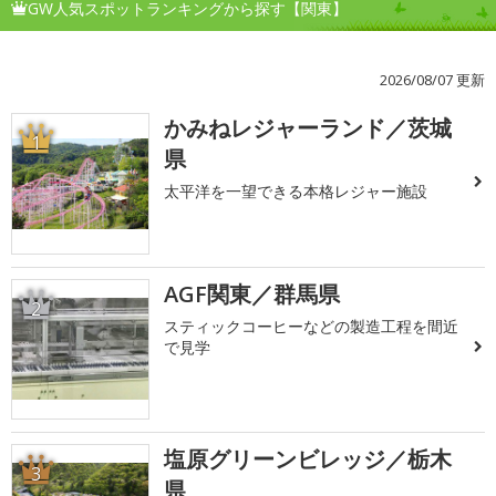
GW人気スポットランキングから探す【関東】
2026/08/07 更新
かみねレジャーランド／茨城
1
県
太平洋を一望できる本格レジャー施設
AGF関東／群馬県
2
スティックコーヒーなどの製造工程を間近
で見学
塩原グリーンビレッジ／栃木
3
県