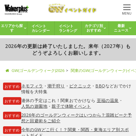
MENU
イベント
イベント
エリアから探
カテゴリ別
最新
カレンダー
ランキング
す
おすすめ
ニュース
2026年の更新は終了いたしました。来年（2027年）も
どうぞよろしくお願いします。
GW(ゴールデンウィーク)2026
関東のGW(ゴールデンウィーク)イ
ネモフィラ
・
潮干狩り
・
ピクニック
・
BBQ
などおでかけ
おすすめ
情報を大特集
連休の予定はこれ！関東おでかけなら
至福の温泉
・
おすすめ
人気の遊園地
・
親子で体験イベント
2026年のゴールデンウィークはいつから？混雑ピーク予
おすすめ
想と回避術をご紹介
今年のGWどこ行く！？関東・関西・東海エリア別スポ
おすすめ
ットガイド