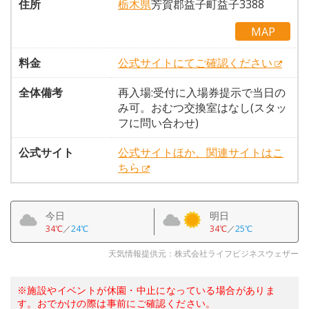
住所
栃木県
芳賀郡益子町益子3388
MAP
料金
公式サイトにてご確認ください
全体備考
再入場:受付に入場券提示で当日の
み可。おむつ交換室はなし(スタッ
フに問い合わせ)
公式サイト
公式サイトほか、関連サイトはこ
ちら
今日
明日
34℃
／
24℃
34℃
／
25℃
天気情報提供元：株式会社ライフビジネスウェザー
※施設やイベントが休園・中止になっている場合がありま
す。おでかけの際は事前にご確認ください。