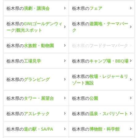
栃木県の
演劇・講演会
栃木県の
フェア
栃木県の
GW(ゴールデンウィ
栃木県の
遊園地・テーマパー
ーク)観光スポット
ク
栃木県の
水族館・動物園
栃木県の
フードテーマパーク
栃木県の
工場見学
栃木県の
キャンプ場・BBQ場
栃木県の
牧場・レジャー＆リ
栃木県の
グランピング
ゾート施設
栃木県の
タワー・展望台
栃木県の
公園
栃木県の
アスレチック
栃木県の
温泉・スパリゾート
栃木県の
道の駅・SA/PA
栃木県の
博物館・科学館