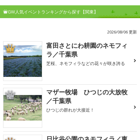
GW人気イベントランキングから探す【関東】
2026/08/06 更新
富田さとにわ耕園のネモフィ
1
ラ／千葉県
芝桜、ネモフィラなどの花々が咲き誇る
マザー牧場 ひつじの大放牧
2
／千葉県
ひつじの群れが大接近！
日比谷公園のネモフィラ／東