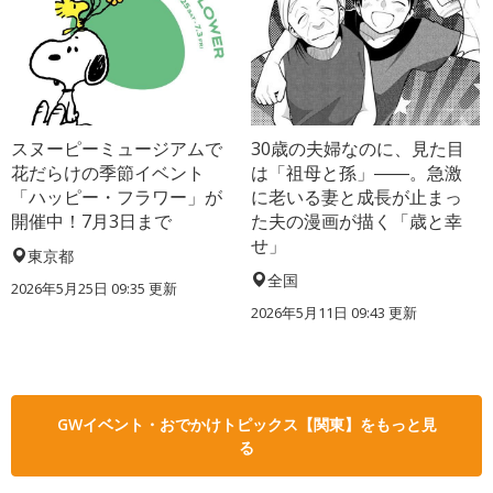
スヌーピーミュージアムで
30歳の夫婦なのに、見た目
花だらけの季節イベント
は「祖母と孫」――。急激
「ハッピー・フラワー」が
に老いる妻と成長が止まっ
開催中！7月3日まで
た夫の漫画が描く「歳と幸
せ」
東京都
全国
2026年5月25日 09:35 更新
2026年5月11日 09:43 更新
GWイベント・おでかけトピックス【関東】をもっと見
る