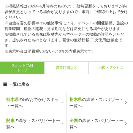
※掲載情報は2026年6月時点のものです。随時更新をしておりますが内
容が変更となっている場合がありますので、事前にご確認の上おでかけ
ください。
※自然災害の影響やその他諸事情により、イベントの開催情報、施設の
営業時間、植物の開花・見頃期間などは変更になる場合があります。
※掲載されている画像は取材先から本ページへの掲載の許諾をいただ
き、提供されたものとなります。画像の無断転載(二次使用)は禁止で
す。
※表示料金は消費税8％ないし10％の内税表示です。
スポット詳細
営業時間など
地図・アクセス
トップ
一覧に戻る
栃木県
のGWおでかけスポッ
栃木県
の温泉・スパリゾート
ト一覧へ
一覧へ
関東
の温泉・スパリゾート一
全国
の温泉・スパリゾート一
覧へ
覧へ