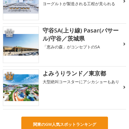
ヨーグルトが製造される工程が見られる
守谷SA(上り線) Pasar(パサー
2
ル)守谷／茨城県
「恵みの森」がコンセプトのSA
よみうりランド／東京都
3
大型絶叫コースターにアシカショーもあり
関東のGW人気スポットランキング