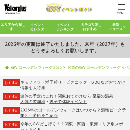
MENU
イベント
イベント
エリアから探
カテゴリ別
最新
カレンダー
ランキング
す
おすすめ
ニュース
2026年の更新は終了いたしました。来年（2027年）も
どうぞよろしくお願いします。
GW(ゴールデンウィーク)2026
関東のGW(ゴールデンウィーク)イ
ネモフィラ
・
潮干狩り
・
ピクニック
・
BBQ
などおでかけ
おすすめ
情報を大特集
連休の予定はこれ！関東おでかけなら
至福の温泉
・
おすすめ
人気の遊園地
・
親子で体験イベント
2026年のゴールデンウィークはいつから？混雑ピーク予
おすすめ
想と回避術をご紹介
今年のGWどこ行く！？関東・関西・東海エリア別スポ
おすすめ
ットガイド