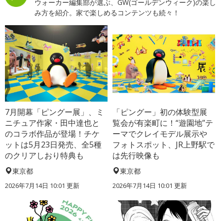
ウォーカー編集部が選ぶ、GW(ゴールデンウィーク)の楽し
み方を紹介。家で楽しめるコンテンツも続々！
7月開幕「ピングー展」、ミ
「ピングー」初の体験型展
ニチュア作家・田中達也と
覧会が有楽町に！“遊園地”テ
のコラボ作品が登場！チケ
ーマでクレイモデル展示や
ットは5月23日発売、全5種
フォトスポット、JR上野駅で
のクリアしおり特典も
は先行映像も
東京都
東京都
2026年7月14日 10:01 更新
2026年7月14日 10:01 更新