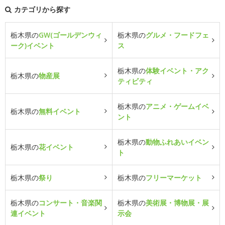
カテゴリから探す
栃木県の
GW(ゴールデンウィ
栃木県の
グルメ・フードフェ
ーク)イベント
ス
栃木県の
体験イベント・アク
栃木県の
物産展
ティビティ
栃木県の
アニメ・ゲームイベ
栃木県の
無料イベント
ント
栃木県の
動物ふれあいイベン
栃木県の
花イベント
ト
栃木県の
祭り
栃木県の
フリーマーケット
栃木県の
コンサート・音楽関
栃木県の
美術展・博物展・展
連イベント
示会