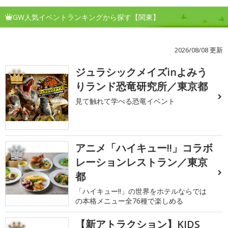
GW人気イベントランキングから探す【関東】
2026/08/08 更新
ジュラシックメイズinよみう
1
りランド恐竜研究所／東京都
見て触れて学べる恐竜イベント
アニメ「ハイキュー!!」コラボ
2
レーションレストラン／東京
都
「ハイキュー!!」の世界をホテルならでは
の本格メニュー全76種で楽しめる
【新アトラクション】KIDS