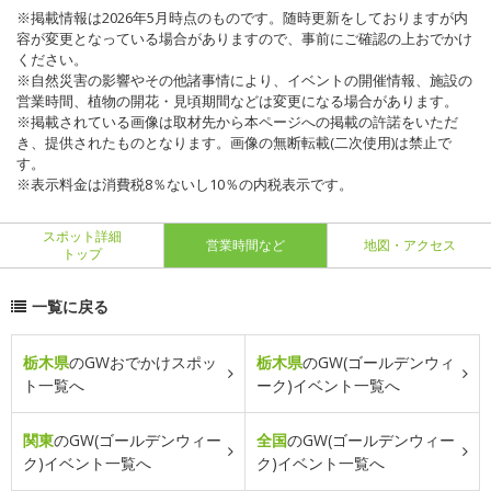
※掲載情報は2026年5月時点のものです。随時更新をしておりますが内
容が変更となっている場合がありますので、事前にご確認の上おでかけ
ください。
※自然災害の影響やその他諸事情により、イベントの開催情報、施設の
営業時間、植物の開花・見頃期間などは変更になる場合があります。
※掲載されている画像は取材先から本ページへの掲載の許諾をいただ
き、提供されたものとなります。画像の無断転載(二次使用)は禁止で
す。
※表示料金は消費税8％ないし10％の内税表示です。
スポット詳細
営業時間など
地図・アクセス
トップ
一覧に戻る
栃木県
のGWおでかけスポッ
栃木県
のGW(ゴールデンウィ
ト一覧へ
ーク)イベント一覧へ
関東
のGW(ゴールデンウィー
全国
のGW(ゴールデンウィー
ク)イベント一覧へ
ク)イベント一覧へ