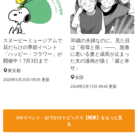
スヌーピーミュージアムで
30歳の夫婦なのに、見た目
花だらけの季節イベント
は「祖母と孫」――。急激
「ハッピー・フラワー」が
に老いる妻と成長が止まっ
開催中！7月3日まで
た夫の漫画が描く「歳と幸
せ」
東京都
全国
2026年5月25日 09:35 更新
2026年5月11日 09:43 更新
GWイベント・おでかけトピックス【関東】をもっと見
る