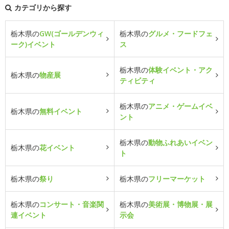
カテゴリから探す
栃木県の
GW(ゴールデンウィ
栃木県の
グルメ・フードフェ
ーク)イベント
ス
栃木県の
体験イベント・アク
栃木県の
物産展
ティビティ
栃木県の
アニメ・ゲームイベ
栃木県の
無料イベント
ント
栃木県の
動物ふれあいイベン
栃木県の
花イベント
ト
栃木県の
祭り
栃木県の
フリーマーケット
栃木県の
コンサート・音楽関
栃木県の
美術展・博物展・展
連イベント
示会