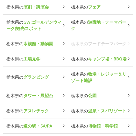
栃木県の
演劇・講演会
栃木県の
フェア
栃木県の
GW(ゴールデンウィ
栃木県の
遊園地・テーマパー
ーク)観光スポット
ク
栃木県の
水族館・動物園
栃木県の
フードテーマパーク
栃木県の
工場見学
栃木県の
キャンプ場・BBQ場
栃木県の
牧場・レジャー＆リ
栃木県の
グランピング
ゾート施設
栃木県の
タワー・展望台
栃木県の
公園
栃木県の
アスレチック
栃木県の
温泉・スパリゾート
栃木県の
道の駅・SA/PA
栃木県の
博物館・科学館