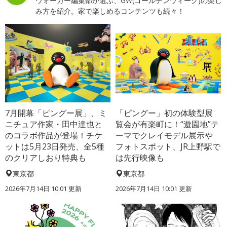
ウォーカー編集部が選ぶ、GW(ゴールデンウィーク)の楽し
み方を紹介。家で楽しめるコンテンツも続々！
7月開幕「ピングー展」、ミ
「ピングー」初の体験型展
ニチュア作家・田中達也と
覧会が有楽町に！“遊園地”テ
のコラボ作品が登場！チケ
ーマでクレイモデル展示や
ットは5月23日発売、全5種
フォトスポット、JR上野駅で
のクリアしおり特典も
は先行映像も
東京都
東京都
2026年7月14日 10:01 更新
2026年7月14日 10:01 更新