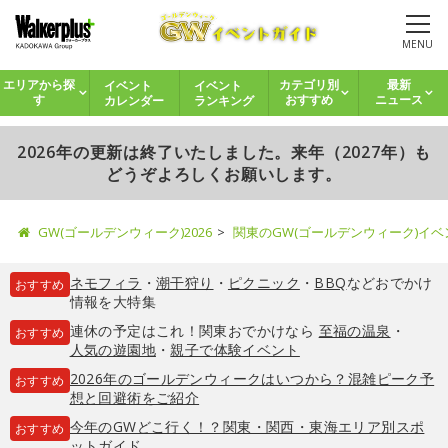
MENU
イベント
イベント
エリアから探
カテゴリ別
最新
カレンダー
ランキング
す
おすすめ
ニュース
2026年の更新は終了いたしました。来年（2027年）も
どうぞよろしくお願いします。
GW(ゴールデンウィーク)2026
関東のGW(ゴールデンウィーク)イ
ネモフィラ
・
潮干狩り
・
ピクニック
・
BBQ
などおでかけ
おすすめ
情報を大特集
連休の予定はこれ！関東おでかけなら
至福の温泉
・
おすすめ
人気の遊園地
・
親子で体験イベント
2026年のゴールデンウィークはいつから？混雑ピーク予
おすすめ
想と回避術をご紹介
今年のGWどこ行く！？関東・関西・東海エリア別スポ
おすすめ
ットガイド