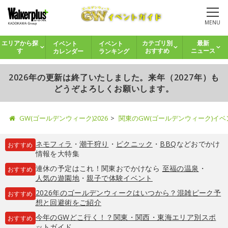
MENU
イベント
イベント
エリアから探
カテゴリ別
最新
カレンダー
ランキング
す
おすすめ
ニュース
2026年の更新は終了いたしました。来年（2027年）も
どうぞよろしくお願いします。
GW(ゴールデンウィーク)2026
関東のGW(ゴールデンウィーク)イ
ネモフィラ
・
潮干狩り
・
ピクニック
・
BBQ
などおでかけ
おすすめ
情報を大特集
連休の予定はこれ！関東おでかけなら
至福の温泉
・
おすすめ
人気の遊園地
・
親子で体験イベント
2026年のゴールデンウィークはいつから？混雑ピーク予
おすすめ
想と回避術をご紹介
今年のGWどこ行く！？関東・関西・東海エリア別スポ
おすすめ
ットガイド