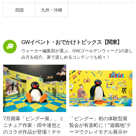
四国
九州・沖縄
GWイベント・おでかけトピックス【関東】
ウォーカー編集部が選ぶ、GW(ゴールデンウィーク)の楽し
み方を紹介。家で楽しめるコンテンツも続々！
7月開幕「ピングー展」、ミ
「ピングー」初の体験型展
ニチュア作家・田中達也と
覧会が有楽町に！“遊園地”テ
のコラボ作品が登場！チケ
ーマでクレイモデル展示や