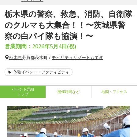
栃木県の警察、救急、消防、自衛隊
のクルマも大集合！！〜茨城県警
察の白バイ隊も協演！〜
営業期間：2026年5月4日(祝)
栃木県
芳賀郡茂木町 /
モビリティリゾートもてぎ
体験イベント・アクティビティ
イベント詳細
開催時間など
地図・アクセス
トップ