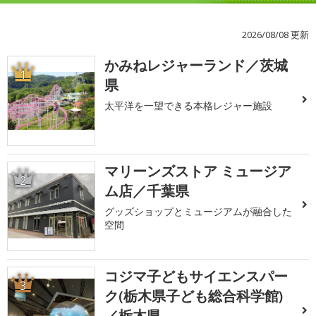
2026/08/08 更新
かみねレジャーランド／茨城
1
県
太平洋を一望できる本格レジャー施設
マリーンズストア ミュージア
2
ム店／千葉県
グッズショップとミュージアムが融合した
空間
コジマ子どもサイエンスパー
3
ク(栃木県子ども総合科学館)
／栃木県