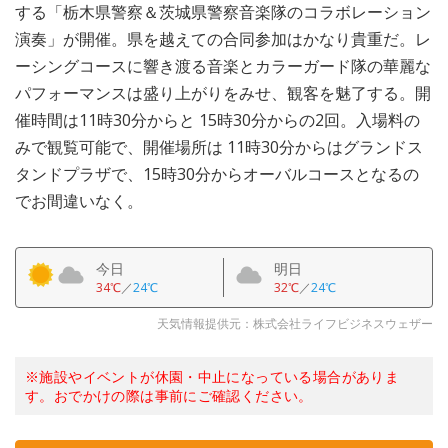
する「栃木県警察＆茨城県警察音楽隊のコラボレーション
演奏」が開催。県を越えての合同参加はかなり貴重だ。レ
ーシングコースに響き渡る音楽とカラーガード隊の華麗な
パフォーマンスは盛り上がりをみせ、観客を魅了する。開
催時間は11時30分からと 15時30分からの2回。入場料の
みで観覧可能で、開催場所は 11時30分からはグランドス
タンドプラザで、15時30分からオーバルコースとなるの
でお間違いなく。
今日
明日
34℃
／
24℃
32℃
／
24℃
天気情報提供元：株式会社ライフビジネスウェザー
※施設やイベントが休園・中止になっている場合がありま
す。おでかけの際は事前にご確認ください。