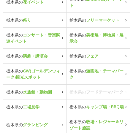
栃木県の
花イベント
ト
栃木県の
祭り
栃木県の
フリーマーケット
栃木県の
コンサート・音楽関
栃木県の
美術展・博物展・展
連イベント
示会
栃木県の
演劇・講演会
栃木県の
フェア
栃木県の
GW(ゴールデンウィ
栃木県の
遊園地・テーマパー
ーク)観光スポット
ク
栃木県の
水族館・動物園
栃木県の
フードテーマパーク
栃木県の
工場見学
栃木県の
キャンプ場・BBQ場
栃木県の
牧場・レジャー＆リ
栃木県の
グランピング
ゾート施設