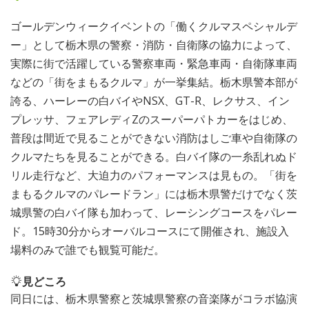
ゴールデンウィークイベントの「働くクルマスペシャルデ
ー」として栃木県の警察・消防・自衛隊の協力によって、
実際に街で活躍している警察車両・緊急車両・自衛隊車両
などの「街をまもるクルマ」が一挙集結。栃木県警本部が
誇る、ハーレーの白バイやNSX、GT-R、レクサス、イン
プレッサ、フェアレディZのスーパーパトカーをはじめ、
普段は間近で見ることができない消防はしご車や自衛隊の
クルマたちを見ることができる。白バイ隊の一糸乱れぬド
リル走行など、大迫力のパフォーマンスは見もの。「街を
まもるクルマのパレードラン」には栃木県警だけでなく茨
城県警の白バイ隊も加わって、レーシングコースをパレー
ド。15時30分からオーバルコースにて開催され、施設入
場料のみで誰でも観覧可能だ。
見どころ
同日には、栃木県警察と茨城県警察の音楽隊がコラボ協演