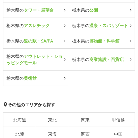
栃木県の
タワー・展望台
栃木県の
公園
栃木県の
アスレチック
栃木県の
温泉・スパリゾート
栃木県の
道の駅・SA/PA
栃木県の
博物館・科学館
栃木県の
アウトレット・ショ
栃木県の
商業施設・百貨店
ッピングモール
栃木県の
美術館
その他のエリアから探す
北海道
東北
関東
甲信越
北陸
東海
関西
中国