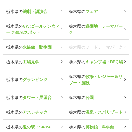
栃木県の
演劇・講演会
栃木県の
フェア
栃木県の
GW(ゴールデンウィ
栃木県の
遊園地・テーマパー
ーク)観光スポット
ク
栃木県の
水族館・動物園
栃木県の
フードテーマパーク
栃木県の
工場見学
栃木県の
キャンプ場・BBQ場
栃木県の
牧場・レジャー＆リ
栃木県の
グランピング
ゾート施設
栃木県の
タワー・展望台
栃木県の
公園
栃木県の
アスレチック
栃木県の
温泉・スパリゾート
栃木県の
道の駅・SA/PA
栃木県の
博物館・科学館