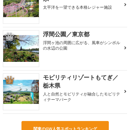
太平洋を一望できる本格レジャー施設
浮間公園／東京都
2
浮間ヶ池の周囲に広がる、風車がシンボル
の水辺の公園
モビリティリゾートもてぎ／
3
栃木県
人と自然とモビリティが融合したモビリテ
ィテーマパーク
関東のGW人気スポットランキング