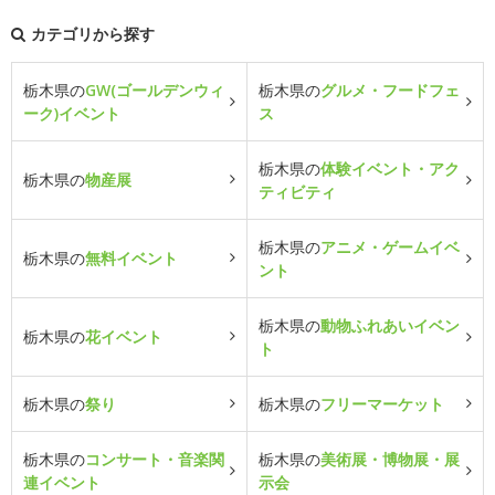
カテゴリから探す
栃木県の
GW(ゴールデンウィ
栃木県の
グルメ・フードフェ
ーク)イベント
ス
栃木県の
体験イベント・アク
栃木県の
物産展
ティビティ
栃木県の
アニメ・ゲームイベ
栃木県の
無料イベント
ント
栃木県の
動物ふれあいイベン
栃木県の
花イベント
ト
栃木県の
祭り
栃木県の
フリーマーケット
栃木県の
コンサート・音楽関
栃木県の
美術展・博物展・展
連イベント
示会