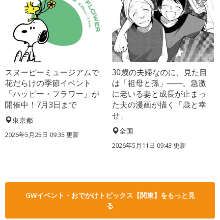
スヌーピーミュージアムで
30歳の夫婦なのに、見た目
花だらけの季節イベント
は「祖母と孫」――。急激
「ハッピー・フラワー」が
に老いる妻と成長が止まっ
開催中！7月3日まで
た夫の漫画が描く「歳と幸
せ」
東京都
全国
2026年5月25日 09:35 更新
2026年5月11日 09:43 更新
GWイベント・おでかけトピックス【関東】をもっと見
る