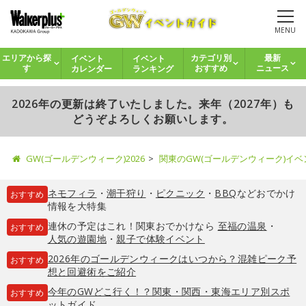
MENU
イベント
イベント
エリアから探
カテゴリ別
最新
カレンダー
ランキング
す
おすすめ
ニュース
2026年の更新は終了いたしました。来年（2027年）も
どうぞよろしくお願いします。
GW(ゴールデンウィーク)2026
関東のGW(ゴールデンウィーク)イ
ネモフィラ
・
潮干狩り
・
ピクニック
・
BBQ
などおでかけ
おすすめ
情報を大特集
連休の予定はこれ！関東おでかけなら
至福の温泉
・
おすすめ
人気の遊園地
・
親子で体験イベント
2026年のゴールデンウィークはいつから？混雑ピーク予
おすすめ
想と回避術をご紹介
今年のGWどこ行く！？関東・関西・東海エリア別スポ
おすすめ
ットガイド