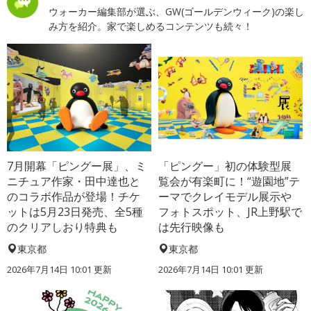
ウォーカー編集部が選ぶ、GW(ゴールデンウィーク)の楽し
み方を紹介。家で楽しめるコンテンツも続々！
7月開幕「ピングー展」、ミ
「ピングー」初の体験型展
ニチュア作家・田中達也と
覧会が有楽町に！“遊園地”テ
のコラボ作品が登場！チケ
ーマでクレイモデル展示や
ットは5月23日発売、全5種
フォトスポット、JR上野駅で
のクリアしおり特典も
は先行映像も
東京都
東京都
2026年7月14日 10:01 更新
2026年7月14日 10:01 更新