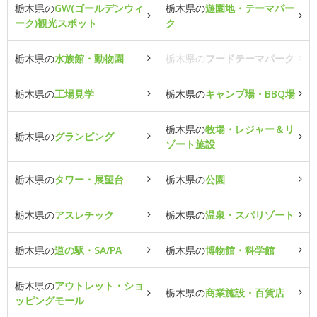
栃木県の
GW(ゴールデンウィ
栃木県の
遊園地・テーマパー
ーク)観光スポット
ク
栃木県の
水族館・動物園
栃木県の
フードテーマパーク
栃木県の
工場見学
栃木県の
キャンプ場・BBQ場
栃木県の
牧場・レジャー＆リ
栃木県の
グランピング
ゾート施設
栃木県の
タワー・展望台
栃木県の
公園
栃木県の
アスレチック
栃木県の
温泉・スパリゾート
栃木県の
道の駅・SA/PA
栃木県の
博物館・科学館
栃木県の
アウトレット・ショ
栃木県の
商業施設・百貨店
ッピングモール