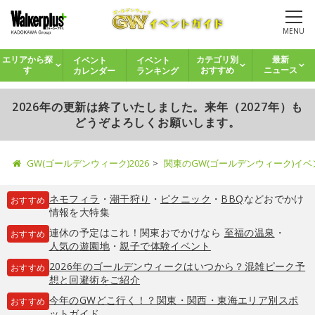
MENU
イベント
イベント
エリアから探
カテゴリ別
最新
カレンダー
ランキング
す
おすすめ
ニュース
2026年の更新は終了いたしました。来年（2027年）も
どうぞよろしくお願いします。
GW(ゴールデンウィーク)2026
関東のGW(ゴールデンウィーク)イ
ネモフィラ
・
潮干狩り
・
ピクニック
・
BBQ
などおでかけ
おすすめ
情報を大特集
連休の予定はこれ！関東おでかけなら
至福の温泉
・
おすすめ
人気の遊園地
・
親子で体験イベント
2026年のゴールデンウィークはいつから？混雑ピーク予
おすすめ
想と回避術をご紹介
今年のGWどこ行く！？関東・関西・東海エリア別スポ
おすすめ
ットガイド