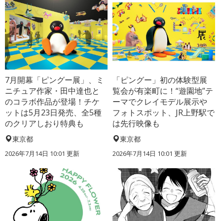
7月開幕「ピングー展」、ミ
「ピングー」初の体験型展
ニチュア作家・田中達也と
覧会が有楽町に！“遊園地”テ
のコラボ作品が登場！チケ
ーマでクレイモデル展示や
ットは5月23日発売、全5種
フォトスポット、JR上野駅で
のクリアしおり特典も
は先行映像も
東京都
東京都
2026年7月14日 10:01 更新
2026年7月14日 10:01 更新