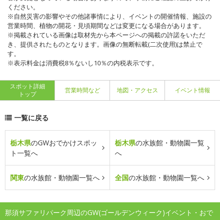
ください。
※自然災害の影響やその他諸事情により、イベントの開催情報、施設の
営業時間、植物の開花・見頃期間などは変更になる場合があります。
※掲載されている画像は取材先から本ページへの掲載の許諾をいただ
き、提供されたものとなります。画像の無断転載(二次使用)は禁止で
す。
※表示料金は消費税8％ないし10％の内税表示です。
スポット詳細
営業時間など
地図・アクセス
イベント情報
トップ
一覧に戻る
栃木県
のGWおでかけスポッ
栃木県
の水族館・動物園一覧
ト一覧へ
へ
関東
の水族館・動物園一覧へ
全国
の水族館・動物園一覧へ
那須サファリパーク周辺のGW(ゴールデンウィーク)イベント・おで