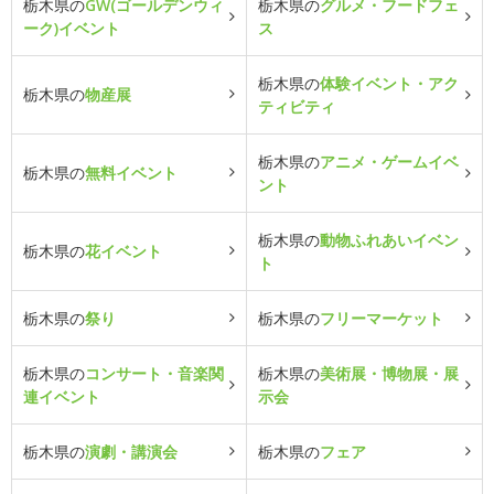
栃木県の
GW(ゴールデンウィ
栃木県の
グルメ・フードフェ
ーク)イベント
ス
栃木県の
体験イベント・アク
栃木県の
物産展
ティビティ
栃木県の
アニメ・ゲームイベ
栃木県の
無料イベント
ント
栃木県の
動物ふれあいイベン
栃木県の
花イベント
ト
栃木県の
祭り
栃木県の
フリーマーケット
栃木県の
コンサート・音楽関
栃木県の
美術展・博物展・展
連イベント
示会
栃木県の
演劇・講演会
栃木県の
フェア