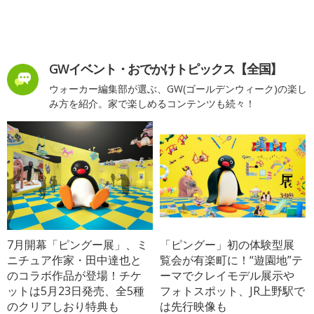
GWイベント・おでかけトピックス【全国】
ウォーカー編集部が選ぶ、GW(ゴールデンウィーク)の楽し
み方を紹介。家で楽しめるコンテンツも続々！
7月開幕「ピングー展」、ミ
「ピングー」初の体験型展
ニチュア作家・田中達也と
覧会が有楽町に！“遊園地”テ
のコラボ作品が登場！チケ
ーマでクレイモデル展示や
ットは5月23日発売、全5種
フォトスポット、JR上野駅で
のクリアしおり特典も
は先行映像も