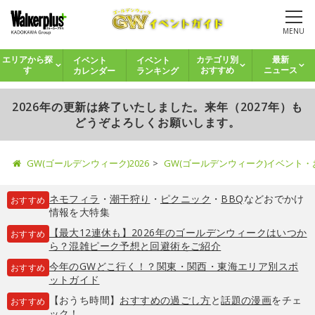
MENU
イベント
イベント
エリアから探
カテゴリ別
最新
カレンダー
ランキング
す
おすすめ
ニュース
2026年の更新は終了いたしました。来年（2027年）も
どうぞよろしくお願いします。
GW(ゴールデンウィーク)2026
GW(ゴールデンウィーク)イベント
ネモフィラ
・
潮干狩り
・
ピクニック
・
BBQ
などおでかけ
おすすめ
情報を大特集
【最大12連休も】2026年のゴールデンウィークはいつか
おすすめ
ら？混雑ピーク予想と回避術をご紹介
今年のGWどこ行く！？関東・関西・東海エリア別スポ
おすすめ
ットガイド
【おうち時間】
おすすめの過ごし方
と
話題の漫画
をチェ
おすすめ
ック！