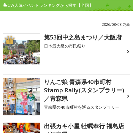
GW人気イベントランキングから探す【全国】
2026/08/08 更新
第53回中之島まつり／大阪府
1
日本最大級の市民祭り
りんご娘 青森県40市町村
2
Stamp Rally(スタンプラリー)
／青森県
青森県の40市町村を巡るスタンプラリー
出張カキ小屋 牡蠣奉行 福島店
3