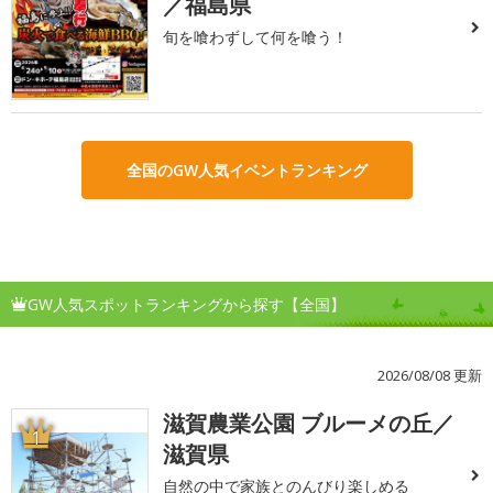
／福島県
旬を喰わずして何を喰う！
全国のGW人気イベントランキング
GW人気スポットランキングから探す【全国】
2026/08/08 更新
滋賀農業公園 ブルーメの丘／
1
滋賀県
自然の中で家族とのんびり楽しめる