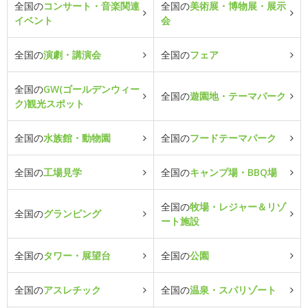
全国の
コンサート・音楽関連
全国の
美術展・博物展・展示
イベント
会
全国の
演劇・講演会
全国の
フェア
全国の
GW(ゴールデンウィー
全国の
遊園地・テーマパーク
ク)観光スポット
全国の
水族館・動物園
全国の
フードテーマパーク
全国の
工場見学
全国の
キャンプ場・BBQ場
全国の
牧場・レジャー＆リゾ
全国の
グランピング
ート施設
全国の
タワー・展望台
全国の
公園
全国の
アスレチック
全国の
温泉・スパリゾート