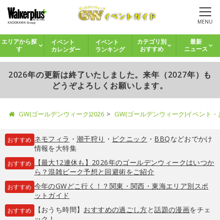
MENU
イベント
イベント
エリアから探
カテゴリ別
最新
カレンダー
ランキング
す
おすすめ
ニュース
2026年の更新は終了いたしました。来年（2027年）も
どうぞよろしくお願いします。
GW(ゴールデンウィーク)2026
GW(ゴールデンウィーク)イベント
ネモフィラ
・
潮干狩り
・
ピクニック
・
BBQ
などおでかけ
おすすめ
情報を大特集
【最大12連休も】2026年のゴールデンウィークはいつか
おすすめ
ら？混雑ピーク予想と回避術をご紹介
今年のGWどこ行く！？関東・関西・東海エリア別スポ
おすすめ
ットガイド
【おうち時間】
おすすめの過ごし方
と
話題の漫画
をチェ
おすすめ
ック！