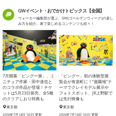
GWイベント・おでかけトピックス【全国】
ウォーカー編集部が選ぶ、GW(ゴールデンウィーク)の楽し
み方を紹介。家で楽しめるコンテンツも続々！
7月開幕「ピングー展」、ミ
「ピングー」初の体験型展
ニチュア作家・田中達也と
覧会が有楽町に！“遊園地”テ
のコラボ作品が登場！チケ
ーマでクレイモデル展示や
ットは5月23日発売、全5種
フォトスポット、JR上野駅で
のクリアしおり特典も
は先行映像も
東京都
東京都
2026年7月14日 10:01 更新
2026年7月14日 10:01 更新