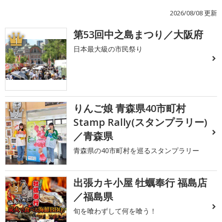
2026/08/08 更新
第53回中之島まつり／大阪府
1
日本最大級の市民祭り
りんご娘 青森県40市町村
2
Stamp Rally(スタンプラリー)
／青森県
青森県の40市町村を巡るスタンプラリー
出張カキ小屋 牡蠣奉行 福島店
3
／福島県
旬を喰わずして何を喰う！