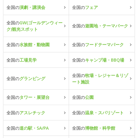
全国の
演劇・講演会
全国の
フェア
全国の
GW(ゴールデンウィー
全国の
遊園地・テーマパーク
ク)観光スポット
全国の
水族館・動物園
全国の
フードテーマパーク
全国の
工場見学
全国の
キャンプ場・BBQ場
全国の
牧場・レジャー＆リゾ
全国の
グランピング
ート施設
全国の
タワー・展望台
全国の
公園
全国の
アスレチック
全国の
温泉・スパリゾート
全国の
道の駅・SA/PA
全国の
博物館・科学館