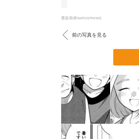
墨染清(@sumizomesei)
前の写真を見る