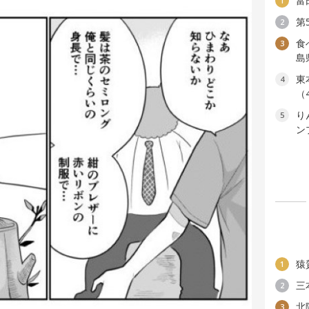
富
1
第
2
食
3
島
東
4
（
り
5
ン
猿
1
三
2
北
3