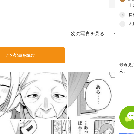
山
長
4
衣
5
次の写真を見る
この記事を読む
最近見
ん。