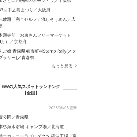
田さとにわ耕園のネモフィラ／千葉県
53回中之島まつり／大阪府
べ放題「完全セルフ」流しそうめん／広
県
本願寺前 お東さんフリーマーケット
4月）／京都府
んご娘 青森県40市町村Stamp Rally(スタ
プラリー)／青森県
もっと見る
GWの人気スポットランキング
【全国】
2026/08/06 更新
賀公園／青森県
本杉海水浴場 キャンプ場／北海道
陸コカ・コーラプロダクツ 砺波工場／富