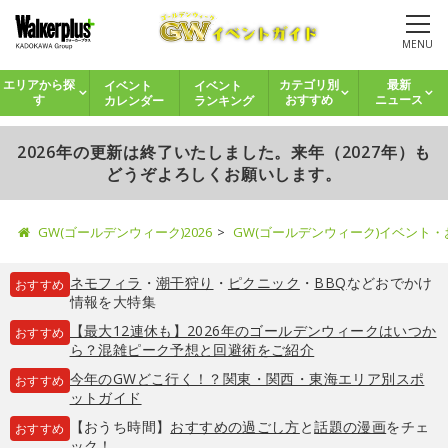
MENU
イベント
イベント
エリアから探
カテゴリ別
最新
カレンダー
ランキング
す
おすすめ
ニュース
2026年の更新は終了いたしました。来年（2027年）も
どうぞよろしくお願いします。
GW(ゴールデンウィーク)2026
GW(ゴールデンウィーク)イベント
ネモフィラ
・
潮干狩り
・
ピクニック
・
BBQ
などおでかけ
おすすめ
情報を大特集
【最大12連休も】2026年のゴールデンウィークはいつか
おすすめ
ら？混雑ピーク予想と回避術をご紹介
今年のGWどこ行く！？関東・関西・東海エリア別スポ
おすすめ
ットガイド
【おうち時間】
おすすめの過ごし方
と
話題の漫画
をチェ
おすすめ
ック！