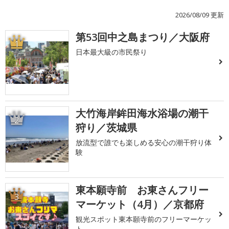
2026/08/09 更新
第53回中之島まつり／大阪府
1
日本最大級の市民祭り
大竹海岸鉾田海水浴場の潮干
2
狩り／茨城県
放流型で誰でも楽しめる安心の潮干狩り体
験
東本願寺前 お東さんフリー
3
マーケット（4月）／京都府
観光スポット東本願寺前のフリーマーケッ
ト