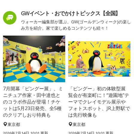
GWイベント・おでかけトピックス【全国】
ウォーカー編集部が選ぶ、GW(ゴールデンウィーク)の楽し
み方を紹介。家で楽しめるコンテンツも続々！
7月開幕「ピングー展」、ミ
「ピングー」初の体験型展
ニチュア作家・田中達也と
覧会が有楽町に！“遊園地”テ
のコラボ作品が登場！チケ
ーマでクレイモデル展示や
ットは5月23日発売、全5種
フォトスポット、JR上野駅で
のクリアしおり特典も
は先行映像も
東京都
東京都
2026年7月14日 10:01 更新
2026年7月14日 10:01 更新