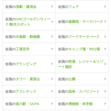
全国の
演劇・講演会
全国の
フェア
全国の
GW(ゴールデンウィー
全国の
遊園地・テーマパーク
ク)観光スポット
全国の
水族館・動物園
全国の
フードテーマパーク
全国の
工場見学
全国の
キャンプ場・BBQ場
全国の
牧場・レジャー＆リゾ
全国の
グランピング
ート施設
全国の
タワー・展望台
全国の
公園
全国の
アスレチック
全国の
温泉・スパリゾート
全国の
道の駅・SA/PA
全国の
博物館・科学館