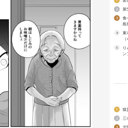
富
1
第
2
食
3
島
東
4
（
り
5
ン
猿
1
三
2
北
3