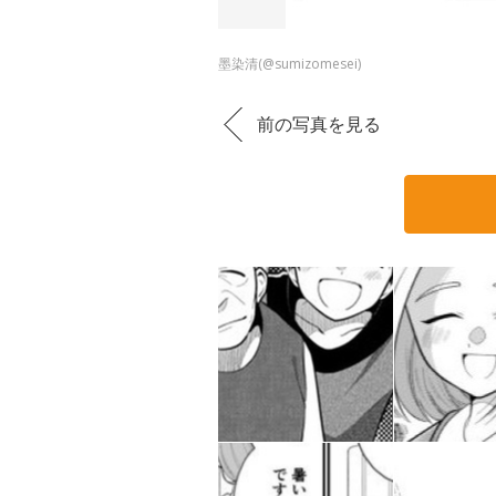
墨染清(@sumizomesei)
前の写真を見る