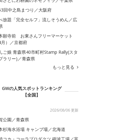
田さとにわ耕園のネモフィラ／千葉県
53回中之島まつり／大阪府
べ放題「完全セルフ」流しそうめん／広
県
本願寺前 お東さんフリーマーケット
4月）／京都府
んご娘 青森県40市町村Stamp Rally(スタ
プラリー)／青森県
もっと見る
GWの人気スポットランキング
【全国】
2026/08/06 更新
賀公園／青森県
本杉海水浴場 キャンプ場／北海道
陸コカ・コーラプロダクツ 砺波工場／富