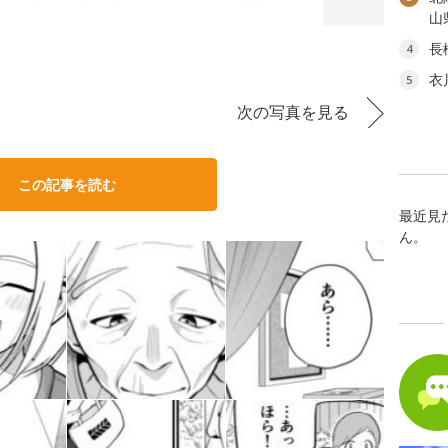
山
長
4
衣
5
次の写真を見る
この記事を読む
最近見
ん。