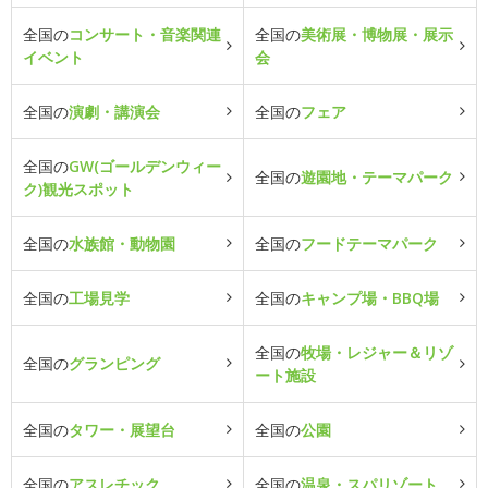
全国の
コンサート・音楽関連
全国の
美術展・博物展・展示
イベント
会
全国の
演劇・講演会
全国の
フェア
全国の
GW(ゴールデンウィー
全国の
遊園地・テーマパーク
ク)観光スポット
全国の
水族館・動物園
全国の
フードテーマパーク
全国の
工場見学
全国の
キャンプ場・BBQ場
全国の
牧場・レジャー＆リゾ
全国の
グランピング
ート施設
全国の
タワー・展望台
全国の
公園
全国の
アスレチック
全国の
温泉・スパリゾート