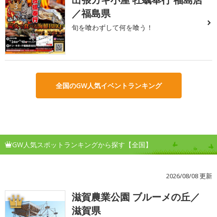
3
／福島県
旬を喰わずして何を喰う！
全国のGW人気イベントランキング
GW人気スポットランキングから探す【全国】
2026/08/08 更新
滋賀農業公園 ブルーメの丘／
1
滋賀県