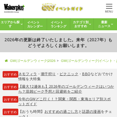
MENU
イベント
イベント
エリアから探
カテゴリ別
最新
カレンダー
ランキング
す
おすすめ
ニュース
2026年の更新は終了いたしました。来年（2027年）も
どうぞよろしくお願いします。
GW(ゴールデンウィーク)2026
GW(ゴールデンウィーク)イベント
ネモフィラ
・
潮干狩り
・
ピクニック
・
BBQ
などおでかけ
おすすめ
情報を大特集
【最大12連休も】2026年のゴールデンウィークはいつか
おすすめ
ら？混雑ピーク予想と回避術をご紹介
今年のGWどこ行く！？関東・関西・東海エリア別スポ
おすすめ
ットガイド
【おうち時間】
おすすめの過ごし方
と
話題の漫画
をチェ
おすすめ
ック！