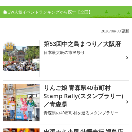
GW人気イベントランキングから探す【全国】
2026/08/08 更新
第53回中之島まつり／大阪府
1
日本最大級の市民祭り
りんご娘 青森県40市町村
2
Stamp Rally(スタンプラリー)
／青森県
青森県の40市町村を巡るスタンプラリー
出張カキ小屋 牡蠣奉行 福島店