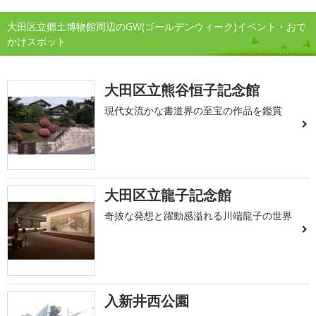
大田区立郷土博物館周辺のGW(ゴールデンウィーク)イベント・おで
かけスポット
大田区立熊谷恒子記念館
現代女流かな書道界の至宝の作品を鑑賞
大田区立龍子記念館
奇抜な発想と躍動感溢れる川端龍子の世界
入新井西公園