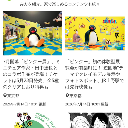
み方を紹介。家で楽しめるコンテンツも続々！
7月開幕「ピングー展」、ミ
「ピングー」初の体験型展
ニチュア作家・田中達也と
覧会が有楽町に！“遊園地”テ
のコラボ作品が登場！チケ
ーマでクレイモデル展示や
ットは5月23日発売、全5種
フォトスポット、JR上野駅で
のクリアしおり特典も
は先行映像も
東京都
東京都
2026年7月14日 10:01 更新
2026年7月14日 10:01 更新