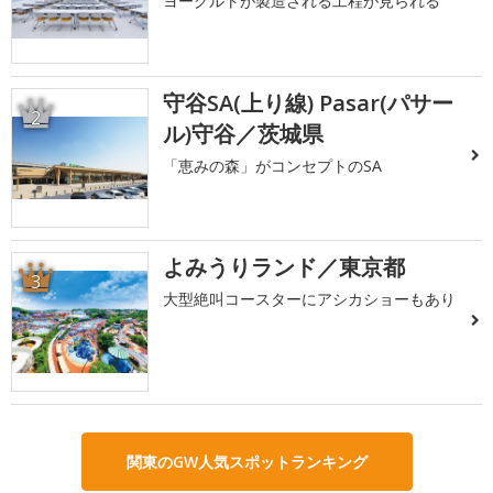
ヨーグルトが製造される工程が見られる
守谷SA(上り線) Pasar(パサー
2
ル)守谷／茨城県
「恵みの森」がコンセプトのSA
よみうりランド／東京都
3
大型絶叫コースターにアシカショーもあり
関東のGW人気スポットランキング