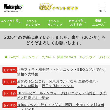
MENU
イベント
イベント
エリアから探
カテゴリ別
最新
カレンダー
ランキング
す
おすすめ
ニュース
2026年の更新は終了いたしました。来年（2027年）も
どうぞよろしくお願いします。
GW(ゴールデンウィーク)2026
関東のGW(ゴールデンウィーク)イ
ネモフィラ
・
潮干狩り
・
ピクニック
・
BBQ
などおでかけ
おすすめ
情報を大特集
連休の予定はこれ！関東おでかけなら
至福の温泉
・
おすすめ
人気の遊園地
・
親子で体験イベント
2026年のゴールデンウィークはいつから？混雑ピーク予
おすすめ
想と回避術をご紹介
今年のGWどこ行く！？関東・関西・東海エリア別スポ
おすすめ
ットガイド