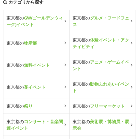
カテゴリから探す
東京都の
GW(ゴールデンウィ
東京都の
グルメ・フードフェ
ーク)イベント
ス
東京都の
体験イベント・アク
東京都の
物産展
ティビティ
東京都の
アニメ・ゲームイベ
東京都の
無料イベント
ント
東京都の
動物ふれあいイベン
東京都の
花イベント
ト
東京都の
祭り
東京都の
フリーマーケット
東京都の
コンサート・音楽関
東京都の
美術展・博物展・展
連イベント
示会