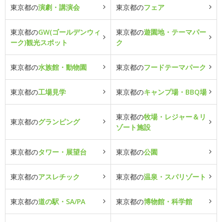
東京都の
演劇・講演会
東京都の
フェア
東京都の
GW(ゴールデンウィ
東京都の
遊園地・テーマパー
ーク)観光スポット
ク
東京都の
水族館・動物園
東京都の
フードテーマパーク
東京都の
工場見学
東京都の
キャンプ場・BBQ場
東京都の
牧場・レジャー＆リ
東京都の
グランピング
ゾート施設
東京都の
タワー・展望台
東京都の
公園
東京都の
アスレチック
東京都の
温泉・スパリゾート
東京都の
道の駅・SA/PA
東京都の
博物館・科学館