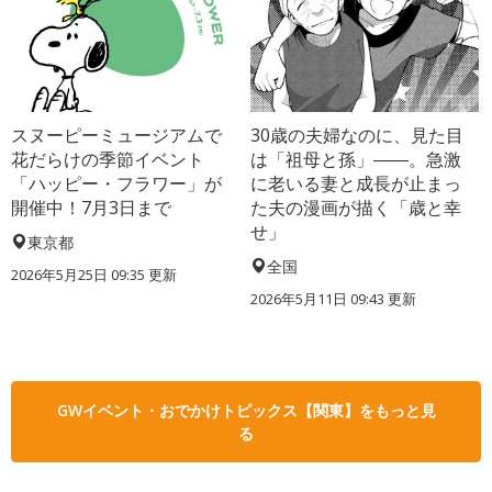
スヌーピーミュージアムで
30歳の夫婦なのに、見た目
花だらけの季節イベント
は「祖母と孫」――。急激
「ハッピー・フラワー」が
に老いる妻と成長が止まっ
開催中！7月3日まで
た夫の漫画が描く「歳と幸
せ」
東京都
全国
2026年5月25日 09:35 更新
2026年5月11日 09:43 更新
GWイベント・おでかけトピックス【関東】をもっと見
る