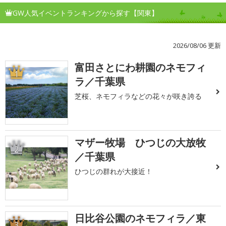
GW人気イベントランキングから探す【関東】
2026/08/06 更新
富田さとにわ耕園のネモフィ
1
ラ／千葉県
芝桜、ネモフィラなどの花々が咲き誇る
マザー牧場 ひつじの大放牧
2
／千葉県
ひつじの群れが大接近！
日比谷公園のネモフィラ／東
3