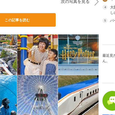
次の写真を見る
大
4
し
この記事を読む
パ
5
最近見
ん。