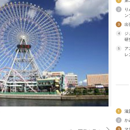
第
1
り
2
ン
出
3
ジ
4
研
ア
5
レ
区
滋
1
か
2
マ
3