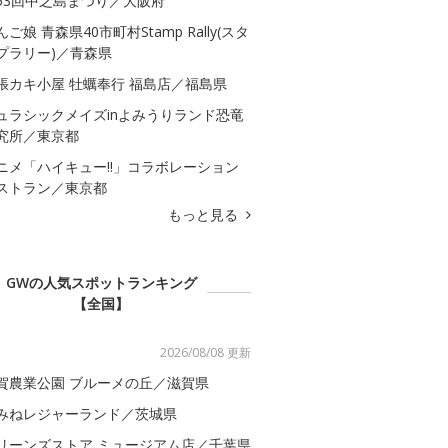
53回中之島まつり／大阪府
んご娘 青森県40市町村Stamp Rally(スタ
プラリー)／青森県
張カキ小屋 牡蠣奉行 福島店／福島県
ュラシックメイズinよみうりランド恐竜
究所／東京都
ニメ「ハイキュー!!」コラボレーション
ストラン／東京都
もっと見る
GWの人気スポットランキング
【全国】
2026/08/08 更新
賀農業公園 ブルーメの丘／滋賀県
みねレジャーランド／茨城県
リーンズストア ミュージアム店／千葉県