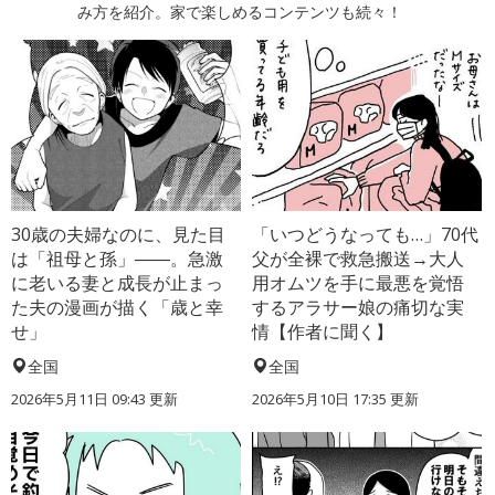
み方を紹介。家で楽しめるコンテンツも続々！
30歳の夫婦なのに、見た目
「いつどうなっても…」70代
は「祖母と孫」――。急激
父が全裸で救急搬送→大人
に老いる妻と成長が止まっ
用オムツを手に最悪を覚悟
た夫の漫画が描く「歳と幸
するアラサー娘の痛切な実
せ」
情【作者に聞く】
全国
全国
2026年5月11日 09:43 更新
2026年5月10日 17:35 更新