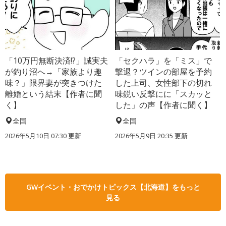
「10万円無断決済!?」誠実夫
「セクハラ」を「ミス」で
が釣り沼へ→「家族より趣
撃退？ツインの部屋を予約
味？」限界妻が突きつけた
した上司、女性部下の切れ
離婚という結末【作者に聞
味鋭い反撃にに「スカッと
く】
した」の声【作者に聞く】
全国
全国
2026年5月10日 07:30 更新
2026年5月9日 20:35 更新
GWイベント・おでかけトピックス【北海道】をもっと
見る