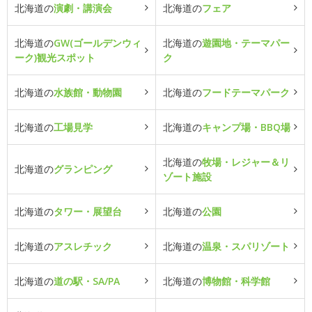
北海道の
演劇・講演会
北海道の
フェア
北海道の
GW(ゴールデンウィ
北海道の
遊園地・テーマパー
ーク)観光スポット
ク
北海道の
水族館・動物園
北海道の
フードテーマパーク
北海道の
工場見学
北海道の
キャンプ場・BBQ場
北海道の
牧場・レジャー＆リ
北海道の
グランピング
ゾート施設
北海道の
タワー・展望台
北海道の
公園
北海道の
アスレチック
北海道の
温泉・スパリゾート
北海道の
道の駅・SA/PA
北海道の
博物館・科学館