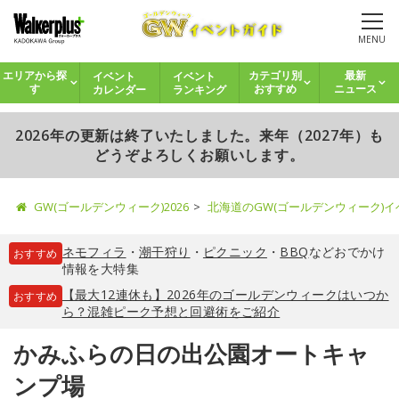
MENU
イベント
イベント
エリアから探
カテゴリ別
最新
カレンダー
ランキング
す
おすすめ
ニュース
2026年の更新は終了いたしました。来年（2027年）も
どうぞよろしくお願いします。
GW(ゴールデンウィーク)2026
北海道のGW(ゴールデンウィーク)
ネモフィラ
・
潮干狩り
・
ピクニック
・
BBQ
などおでかけ
おすすめ
情報を大特集
【最大12連休も】2026年のゴールデンウィークはいつか
おすすめ
ら？混雑ピーク予想と回避術をご紹介
かみふらの日の出公園オートキャ
ンプ場