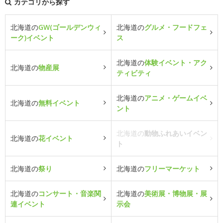
カテゴリから探す
北海道の
GW(ゴールデンウィ
北海道の
グルメ・フードフェ
ーク)イベント
ス
北海道の
体験イベント・アク
北海道の
物産展
ティビティ
北海道の
アニメ・ゲームイベ
北海道の
無料イベント
ント
北海道の
動物ふれあいイベン
北海道の
花イベント
ト
北海道の
祭り
北海道の
フリーマーケット
北海道の
コンサート・音楽関
北海道の
美術展・博物展・展
連イベント
示会