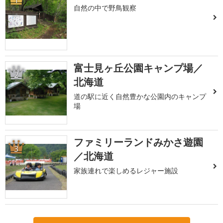
1
自然の中で野鳥観察
富士見ヶ丘公園キャンプ場／
2
北海道
道の駅に近く自然豊かな公園内のキャンプ
場
ファミリーランドみかさ遊園
3
／北海道
家族連れで楽しめるレジャー施設