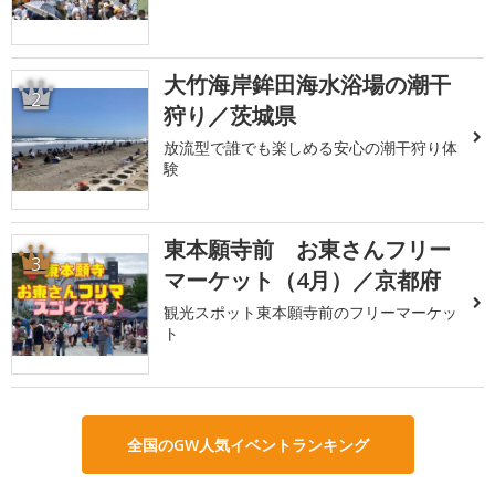
大竹海岸鉾田海水浴場の潮干
2
狩り／茨城県
放流型で誰でも楽しめる安心の潮干狩り体
験
東本願寺前 お東さんフリー
3
マーケット（4月）／京都府
観光スポット東本願寺前のフリーマーケッ
ト
全国のGW人気イベントランキング