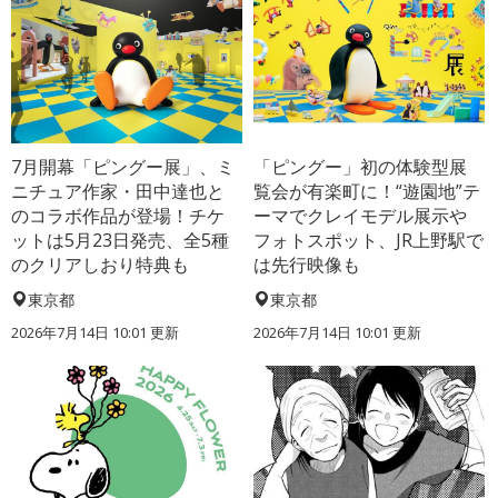
7月開幕「ピングー展」、ミ
「ピングー」初の体験型展
ニチュア作家・田中達也と
覧会が有楽町に！“遊園地”テ
のコラボ作品が登場！チケ
ーマでクレイモデル展示や
ットは5月23日発売、全5種
フォトスポット、JR上野駅で
のクリアしおり特典も
は先行映像も
東京都
東京都
2026年7月14日 10:01 更新
2026年7月14日 10:01 更新