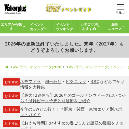
MENU
イベント
イベント
エリアから探
カテゴリ別
最新
カレンダー
ランキング
す
おすすめ
ニュース
2026年の更新は終了いたしました。来年（2027年）も
どうぞよろしくお願いします。
GW(ゴールデンウィーク)2026
GW(ゴールデンウィーク)イベント
ネモフィラ
・
潮干狩り
・
ピクニック
・
BBQ
などおでかけ
おすすめ
情報を大特集
【最大12連休も】2026年のゴールデンウィークはいつか
おすすめ
ら？混雑ピーク予想と回避術をご紹介
今年のGWどこ行く！？関東・関西・東海エリア別スポ
おすすめ
ットガイド
【おうち時間】
おすすめの過ごし方
と
話題の漫画
をチェ
おすすめ
ック！