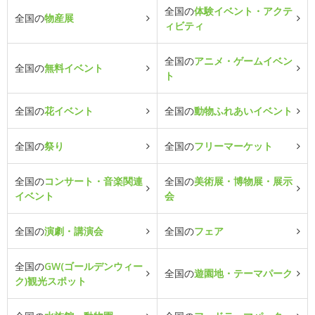
全国の
体験イベント・アクテ
全国の
物産展
ィビティ
全国の
アニメ・ゲームイベン
全国の
無料イベント
ト
全国の
花イベント
全国の
動物ふれあいイベント
全国の
祭り
全国の
フリーマーケット
全国の
コンサート・音楽関連
全国の
美術展・博物展・展示
イベント
会
全国の
演劇・講演会
全国の
フェア
全国の
GW(ゴールデンウィー
全国の
遊園地・テーマパーク
ク)観光スポット