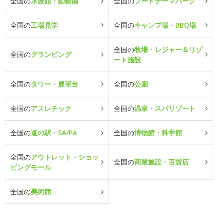
全国の
水族館・動物園
全国の
フードテーマパーク
全国の
工場見学
全国の
キャンプ場・BBQ場
全国の
牧場・レジャー＆リゾ
全国の
グランピング
ート施設
全国の
タワー・展望台
全国の
公園
全国の
アスレチック
全国の
温泉・スパリゾート
全国の
道の駅・SA/PA
全国の
博物館・科学館
全国の
アウトレット・ショッ
全国の
商業施設・百貨店
ピングモール
全国の
美術館