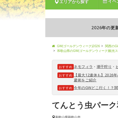
イベ
エリアから探す
2026年の
GW(ゴールデンウィーク)2026
関西のG
和歌山県のGW(ゴールデンウィーク)観光
ネモフィラ
・
潮干狩り
・
おすすめ
【最大12連休も】202
おすすめ
避術をご紹介
今年のGWどこ行く！？
おすすめ
てんとう虫パーク
和歌山県
和歌山市