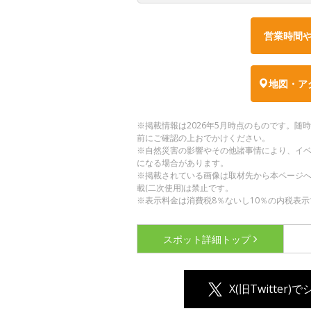
営業時間
地図・ア
※掲載情報は2026年5月時点のものです。
前にご確認の上おでかけください。
※自然災害の影響やその他諸事情により、イ
になる場合があります。
※掲載されている画像は取材先から本ページ
載(二次使用)は禁止です。
※表示料金は消費税8％ないし10％の内税表示
スポット詳細
トップ
X(旧Twitter)