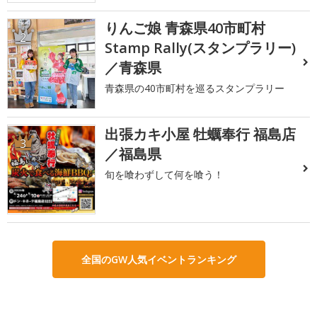
りんご娘 青森県40市町村
2
Stamp Rally(スタンプラリー)
／青森県
青森県の40市町村を巡るスタンプラリー
出張カキ小屋 牡蠣奉行 福島店
3
／福島県
旬を喰わずして何を喰う！
全国のGW人気イベントランキング