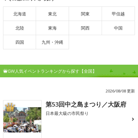
北海道
東北
関東
甲信越
北陸
東海
関西
中国
四国
九州・沖縄
GW人気イベントランキングから探す【全国】
2026/08/08 更新
第53回中之島まつり／大阪府
1
日本最大級の市民祭り