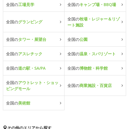
全国の
工場見学
全国の
キャンプ場・BBQ場
全国の
牧場・レジャー＆リゾ
全国の
グランピング
ート施設
全国の
タワー・展望台
全国の
公園
全国の
アスレチック
全国の
温泉・スパリゾート
全国の
道の駅・SA/PA
全国の
博物館・科学館
全国の
アウトレット・ショッ
全国の
商業施設・百貨店
ピングモール
全国の
美術館
その他のエリアから探す