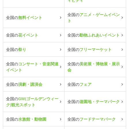
ィビティ
全国の
アニメ・ゲームイベン
全国の
無料イベント
ト
全国の
花イベント
全国の
動物ふれあいイベント
全国の
祭り
全国の
フリーマーケット
全国の
コンサート・音楽関連
全国の
美術展・博物展・展示
イベント
会
全国の
演劇・講演会
全国の
フェア
全国の
GW(ゴールデンウィー
全国の
遊園地・テーマパーク
ク)観光スポット
全国の
水族館・動物園
全国の
フードテーマパーク