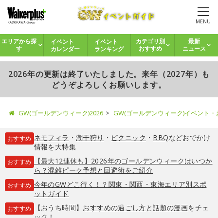
MENU
イベント
イベント
エリアから探
カテゴリ別
最新
カレンダー
ランキング
す
おすすめ
ニュース
2026年の更新は終了いたしました。来年（2027年）も
どうぞよろしくお願いします。
GW(ゴールデンウィーク)2026
GW(ゴールデンウィーク)イベント
ネモフィラ
・
潮干狩り
・
ピクニック
・
BBQ
などおでかけ
おすすめ
情報を大特集
【最大12連休も】2026年のゴールデンウィークはいつか
おすすめ
ら？混雑ピーク予想と回避術をご紹介
今年のGWどこ行く！？関東・関西・東海エリア別スポ
おすすめ
ットガイド
【おうち時間】
おすすめの過ごし方
と
話題の漫画
をチェ
おすすめ
ック！