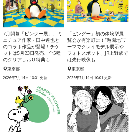
7月開幕「ピングー展」、ミ
「ピングー」初の体験型展
ニチュア作家・田中達也と
覧会が有楽町に！“遊園地”テ
のコラボ作品が登場！チケ
ーマでクレイモデル展示や
ットは5月23日発売、全5種
フォトスポット、JR上野駅で
のクリアしおり特典も
は先行映像も
東京都
東京都
2026年7月14日 10:01 更新
2026年7月14日 10:01 更新