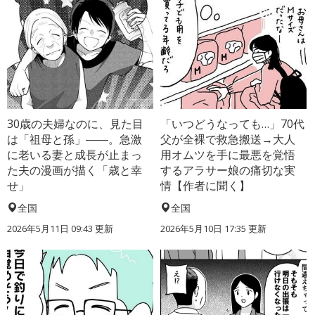
30歳の夫婦なのに、見た目
「いつどうなっても…」70代
は「祖母と孫」――。急激
父が全裸で救急搬送→大人
に老いる妻と成長が止まっ
用オムツを手に最悪を覚悟
た夫の漫画が描く「歳と幸
するアラサー娘の痛切な実
せ」
情【作者に聞く】
全国
全国
2026年5月11日 09:43 更新
2026年5月10日 17:35 更新