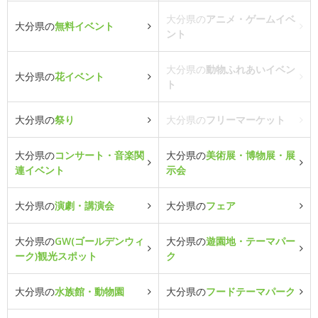
大分県の
アニメ・ゲームイベ
大分県の
無料イベント
ント
大分県の
動物ふれあいイベン
大分県の
花イベント
ト
大分県の
祭り
大分県の
フリーマーケット
大分県の
コンサート・音楽関
大分県の
美術展・博物展・展
連イベント
示会
大分県の
演劇・講演会
大分県の
フェア
大分県の
GW(ゴールデンウィ
大分県の
遊園地・テーマパー
ーク)観光スポット
ク
大分県の
水族館・動物園
大分県の
フードテーマパーク