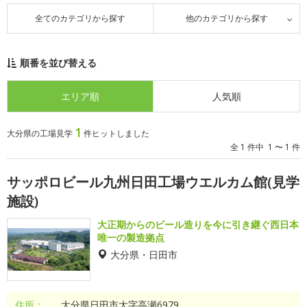
全てのカテゴリから探す
他のカテゴリから探す
順番を並び替える
エリア順
人気順
1
大分県の工場見学
件ヒットしました
全 1 件中 1 〜 1 件
サッポロビール九州日田工場ウエルカム館(見学
施設)
大正期からのビール造りを今に引き継ぐ西日本
唯一の製造拠点
大分県・日田市
住所：
大分県日田市大字高瀬6979