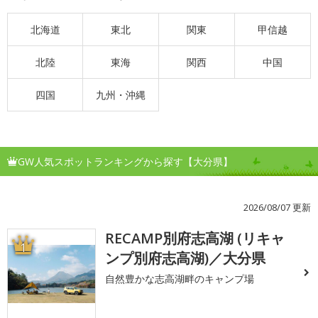
北海道
東北
関東
甲信越
北陸
東海
関西
中国
四国
九州・沖縄
GW人気スポットランキングから探す【大分県】
2026/08/07 更新
RECAMP別府志高湖 (リキャ
1
ンプ別府志高湖)／大分県
自然豊かな志高湖畔のキャンプ場