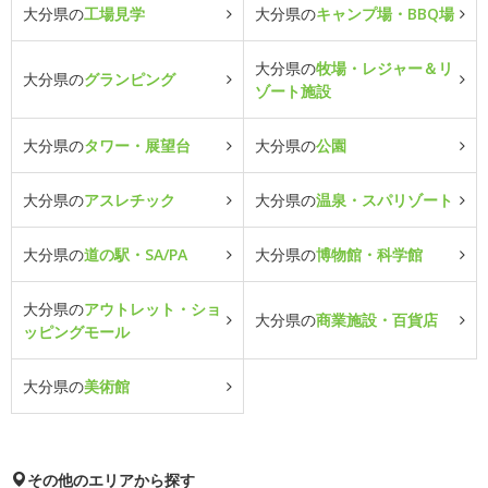
大分県の
工場見学
大分県の
キャンプ場・BBQ場
大分県の
牧場・レジャー＆リ
大分県の
グランピング
ゾート施設
大分県の
タワー・展望台
大分県の
公園
大分県の
アスレチック
大分県の
温泉・スパリゾート
大分県の
道の駅・SA/PA
大分県の
博物館・科学館
大分県の
アウトレット・ショ
大分県の
商業施設・百貨店
ッピングモール
大分県の
美術館
その他のエリアから探す