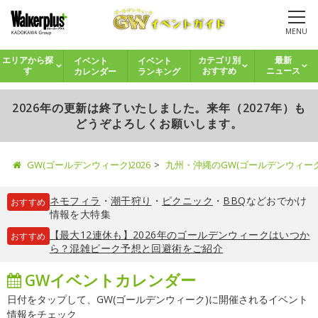
MENU
イベント
イベント
エリアから探
カテゴリ別
最新
カレンダー
ランキング
す
おすすめ
ニュース
2026年の更新は終了いたしました。来年（2027年）も
どうぞよろしくお願いします。
GW(ゴールデンウィーク)2026
九州・沖縄のGW(ゴールデンウィー
ネモフィラ
・
潮干狩り
・
ピクニック
・
BBQ
などおでかけ
おすすめ
情報を大特集
【最大12連休も】2026年のゴールデンウィークはいつか
おすすめ
ら？混雑ピーク予想と回避術をご紹介
GWイベントカレンダー
日付をタップして、GW(ゴールデンウィーク)に開催されるイベント
情報をチェック