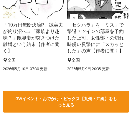
「10万円無断決済!?」誠実夫
「セクハラ」を「ミス」で
が釣り沼へ→「家族より趣
撃退？ツインの部屋を予約
味？」限界妻が突きつけた
した上司、女性部下の切れ
離婚という結末【作者に聞
味鋭い反撃にに「スカッと
く】
した」の声【作者に聞く】
全国
全国
2026年5月10日 07:30 更新
2026年5月9日 20:35 更新
GWイベント・おでかけトピックス【九州・沖縄】をも
っと見る