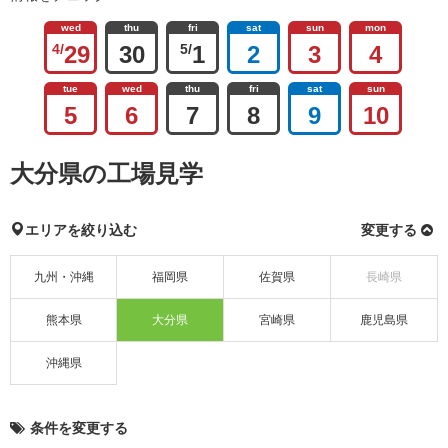
wed
thu
fri
sat
sun
mon
4/
29
30
5/
1
2
3
4
tue
wed
thu
fri
sat
sun
5
6
7
8
9
10
大分県の工場見学
エリアを絞り込む
変更する
九州・沖縄
福岡県
佐賀県
長崎県
熊本県
大分県
宮崎県
鹿児島県
沖縄県
条件を変更する