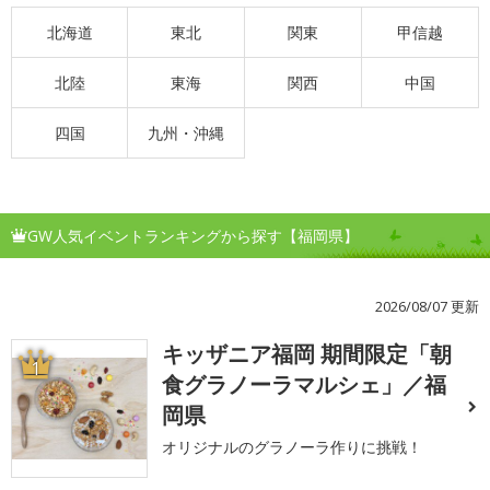
北海道
東北
関東
甲信越
北陸
東海
関西
中国
四国
九州・沖縄
GW人気イベントランキングから探す【福岡県】
2026/08/07 更新
キッザニア福岡 期間限定「朝
1
食グラノーラマルシェ」／福
岡県
オリジナルのグラノーラ作りに挑戦！