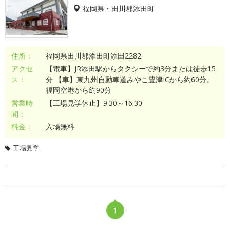
福岡県・田川郡添田町
住所：
福岡県田川郡添田町添田2282
アクセ
【電車】JR添田駅からタクシーで約3分または徒歩15
ス：
分 【車】東九州自動車道みやこ豊津ICから約60分。
福岡空港から約90分
営業時
【工場見学休止】9:30～16:30
間：
料金：
入場無料
工場見学
1