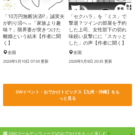
「10万円無断決済!?」誠実夫
「セクハラ」を「ミス」で
が釣り沼へ→「家族より趣
撃退？ツインの部屋を予約
味？」限界妻が突きつけた
した上司、女性部下の切れ
離婚という結末【作者に聞
味鋭い反撃にに「スカッと
く】
した」の声【作者に聞く】
全国
全国
2026年5月10日 07:30 更新
2026年5月9日 20:35 更新
GWイベント・おでかけトピックス【九州・沖縄】をも
っと見る
GW(ゴールデンウィーク)のおでかけをもっと楽しむ