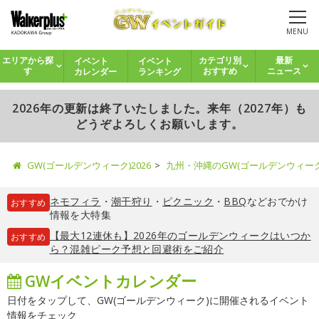
MENU
イベント
イベント
エリアから探
カテゴリ別
最新
カレンダー
ランキング
す
おすすめ
ニュース
2026年の更新は終了いたしました。来年（2027年）も
どうぞよろしくお願いします。
GW(ゴールデンウィーク)2026
九州・沖縄のGW(ゴールデンウィー
ネモフィラ
・
潮干狩り
・
ピクニック
・
BBQ
などおでかけ
おすすめ
情報を大特集
【最大12連休も】2026年のゴールデンウィークはいつか
おすすめ
ら？混雑ピーク予想と回避術をご紹介
GWイベントカレンダー
日付をタップして、GW(ゴールデンウィーク)に開催されるイベント
情報をチェック