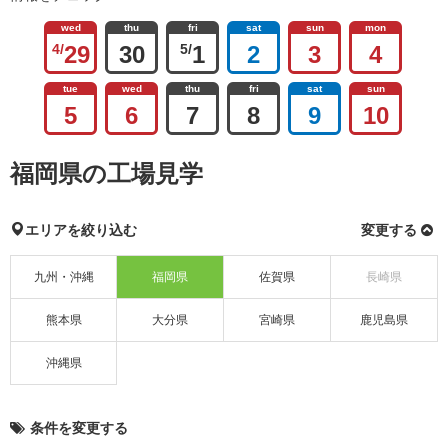
wed
thu
fri
sat
sun
mon
4/
29
30
5/
1
2
3
4
tue
wed
thu
fri
sat
sun
5
6
7
8
9
10
福岡県の工場見学
エリアを絞り込む
変更する
九州・沖縄
福岡県
佐賀県
長崎県
熊本県
大分県
宮崎県
鹿児島県
沖縄県
条件を変更する