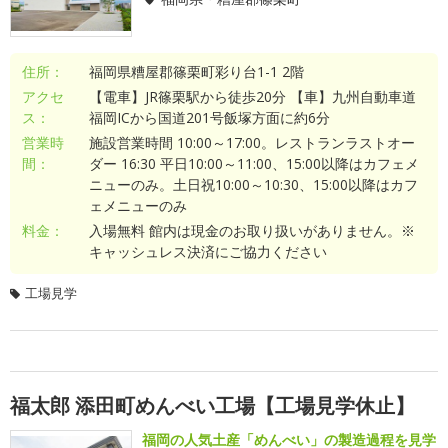
住所：
福岡県糟屋郡篠栗町彩り台1-1 2階
アクセ
【電車】JR篠栗駅から徒歩20分 【車】九州自動車道
ス：
福岡ICから国道201号飯塚方面に約6分
営業時
施設営業時間 10:00～17:00。レストランラストオー
間：
ダー 16:30 平日10:00～11:00、15:00以降はカフェメ
ニューのみ。土日祝10:00～10:30、15:00以降はカフ
ェメニューのみ
料金：
入場無料 館内は現金のお取り扱いがありません。※
キャッシュレス決済にご協力ください
工場見学
福太郎 添田町めんべい工場【工場見学休止】
福岡の人気土産「めんべい」の製造過程を見学