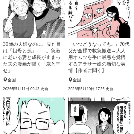
30歳の夫婦なのに、見た目
「いつどうなっても…」70代
は「祖母と孫」――。急激
父が全裸で救急搬送→大人
に老いる妻と成長が止まっ
用オムツを手に最悪を覚悟
た夫の漫画が描く「歳と幸
するアラサー娘の痛切な実
せ」
情【作者に聞く】
全国
全国
2026年5月11日 09:43 更新
2026年5月10日 17:35 更新