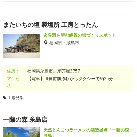
またいちの塩 製塩所 工房とったん
玄界灘を望む絶景の塩づくりスポット
福岡県・糸島市
住所：
福岡県糸島市志摩芥屋3757
アクセ
【電車】JR筑前前原駅からタクシーで約25分
ス：
工場見学
一蘭の森 糸島店
天然とんこつラーメンの製造拠点「一蘭の森
糸島」