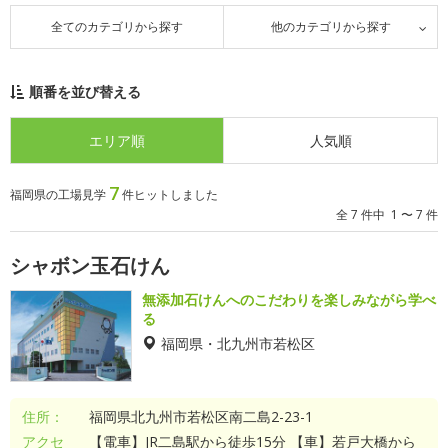
全てのカテゴリから探す
他のカテゴリから探す
順番を並び替える
エリア順
人気順
7
福岡県の工場見学
件ヒットしました
全 7 件中 1 〜 7 件
シャボン玉石けん
無添加石けんへのこだわりを楽しみながら学べ
る
福岡県・北九州市若松区
住所：
福岡県北九州市若松区南二島2-23-1
アクセ
【電車】JR二島駅から徒歩15分 【車】若戸大橋から