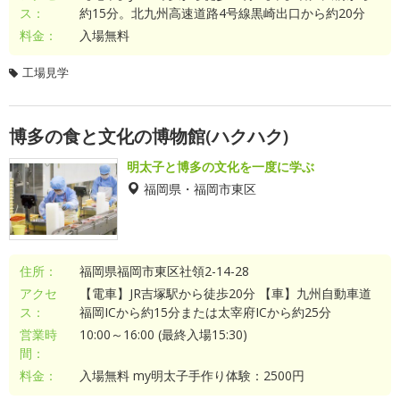
ス：
約15分。北九州高速道路4号線黒崎出口から約20分
料金：
入場無料
工場見学
博多の食と文化の博物館(ハクハク)
明太子と博多の文化を一度に学ぶ
福岡県・福岡市東区
住所：
福岡県福岡市東区社領2-14-28
アクセ
【電車】JR吉塚駅から徒歩20分 【車】九州自動車道
ス：
福岡ICから約15分または太宰府ICから約25分
営業時
10:00～16:00 (最終入場15:30)
間：
料金：
入場無料 my明太子手作り体験：2500円