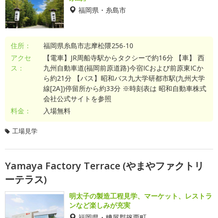
福岡県・糸島市
住所：
福岡県糸島市志摩松隈256-10
アクセ
【電車】JR周船寺駅からタクシーで約16分 【車】 西
ス：
九州自動車道(福岡前原道路)今宿ICおよび前原東ICか
ら約21分 【バス】昭和バス九大学研都市駅(九州大学
線[2A])停留所から約33分 ※時刻表は 昭和自動車株式
会社公式サイトを参照
料金：
入場無料
工場見学
Yamaya Factory Terrace (やまやファクトリ
ーテラス)
明太子の製造工程見学、マーケット、レストラ
ンなど楽しみが充実
福岡県・糟屋郡篠栗町