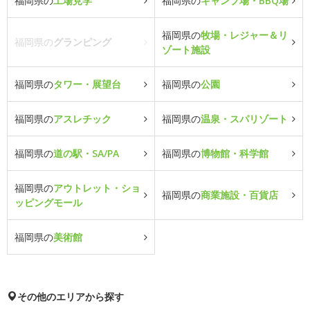
福岡県の
工場見学
福岡県の
キャンプ場・BBQ場
福岡県の
牧場・レジャー＆リ
福岡県の
グランピング
ゾート施設
福岡県の
タワー・展望台
福岡県の
公園
福岡県の
アスレチック
福岡県の
温泉・スパリゾート
福岡県の
道の駅・SA/PA
福岡県の
博物館・科学館
福岡県の
アウトレット・ショ
福岡県の
商業施設・百貨店
ッピングモール
福岡県の
美術館
その他のエリアから探す