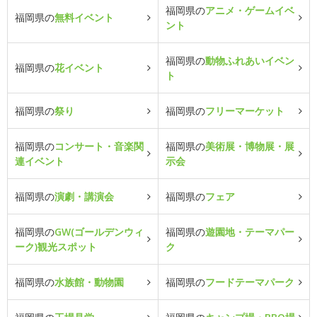
福岡県の
アニメ・ゲームイベ
福岡県の
無料イベント
ント
福岡県の
動物ふれあいイベン
福岡県の
花イベント
ト
福岡県の
祭り
福岡県の
フリーマーケット
福岡県の
コンサート・音楽関
福岡県の
美術展・博物展・展
連イベント
示会
福岡県の
演劇・講演会
福岡県の
フェア
福岡県の
GW(ゴールデンウィ
福岡県の
遊園地・テーマパー
ーク)観光スポット
ク
福岡県の
水族館・動物園
福岡県の
フードテーマパーク