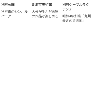
別府公園
別府市美術館
別府ケーブルラク
テンチ
別府市のシンボル
大分が生んだ画家
パーク
の作品が楽しめる
昭和4年創業「九州
最古の遊園地」