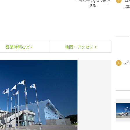
日
1
このページをスマホで
見る
2
営業時間など
地図・アクセス
パ
1