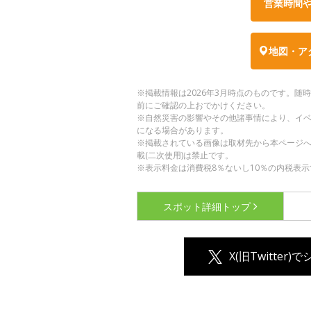
営業時間
地図・ア
※掲載情報は2026年3月時点のものです。
前にご確認の上おでかけください。
※自然災害の影響やその他諸事情により、イ
になる場合があります。
※掲載されている画像は取材先から本ページ
載(二次使用)は禁止です。
※表示料金は消費税8％ないし10％の内税表示
スポット詳細
トップ
X(旧Twitter)