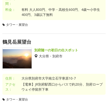
間：
料金：
有料 大人800円、中学・高校生600円、4歳〜小学生
400円、3歳以下無料
タワー・展望台
鶴見岳展望台
別府随一の初日の出スポット
大分県・別府市
住所：
大分県別府市大字南立石字寒原10-7
アクセ
【電車】JR別府駅西口からバスで約20分、別府ロープ
ス：
ウェイ停留所下車
タワー・展望台