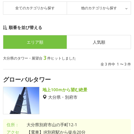
全てのカテゴリから探す
他のカテゴリから探す
順番を並び替える
エリア順
人気順
3
大分県のタワー・展望台
件ヒットしました
全 3 件中 1 〜 3 件
グローバルタワー
地上100ｍから望む絶景
大分県・別府市
住所：
大分県別府市山の手町12-1
アクセ
【電車】JR別府駅から徒歩20分