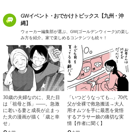
GWイベント・おでかけトピックス【九州・沖
縄】
ウォーカー編集部が選ぶ、GW(ゴールデンウィーク)の楽し
み方を紹介。家で楽しめるコンテンツも続々！
30歳の夫婦なのに、見た目
「いつどうなっても…」70代
は「祖母と孫」――。急激
父が全裸で救急搬送→大人
に老いる妻と成長が止まっ
用オムツを手に最悪を覚悟
た夫の漫画が描く「歳と幸
するアラサー娘の痛切な実
せ」
情【作者に聞く】