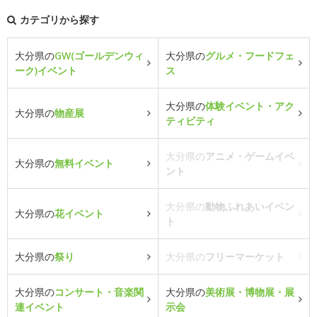
カテゴリから探す
大分県の
GW(ゴールデンウィ
大分県の
グルメ・フードフェ
ーク)イベント
ス
大分県の
体験イベント・アク
大分県の
物産展
ティビティ
大分県の
アニメ・ゲームイベ
大分県の
無料イベント
ント
大分県の
動物ふれあいイベン
大分県の
花イベント
ト
大分県の
祭り
大分県の
フリーマーケット
大分県の
コンサート・音楽関
大分県の
美術展・博物展・展
連イベント
示会