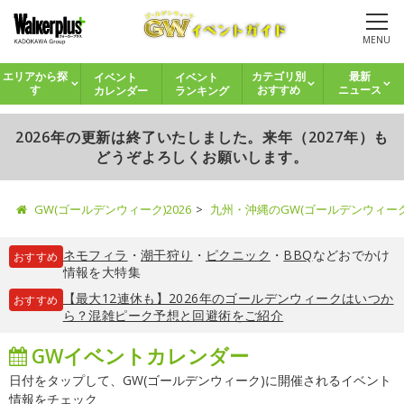
MENU
イベント
イベント
エリアから探
カテゴリ別
最新
カレンダー
ランキング
す
おすすめ
ニュース
2026年の更新は終了いたしました。来年（2027年）も
どうぞよろしくお願いします。
GW(ゴールデンウィーク)2026
九州・沖縄のGW(ゴールデンウィー
ネモフィラ
・
潮干狩り
・
ピクニック
・
BBQ
などおでかけ
おすすめ
情報を大特集
【最大12連休も】2026年のゴールデンウィークはいつか
おすすめ
ら？混雑ピーク予想と回避術をご紹介
GWイベントカレンダー
日付をタップして、GW(ゴールデンウィーク)に開催されるイベント
情報をチェック