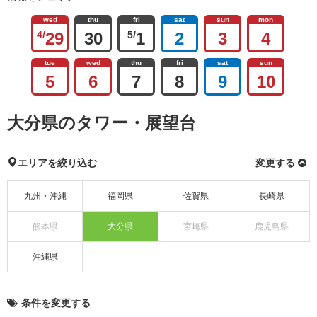
wed
thu
fri
sat
sun
mon
4/
29
30
5/
1
2
3
4
tue
wed
thu
fri
sat
sun
5
6
7
8
9
10
大分県のタワー・展望台
エリアを絞り込む
変更する
九州・沖縄
福岡県
佐賀県
長崎県
熊本県
大分県
宮崎県
鹿児島県
沖縄県
条件を変更する