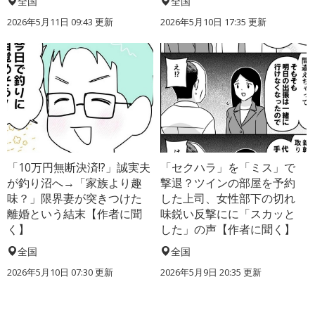
全国
全国
2026年5月11日 09:43 更新
2026年5月10日 17:35 更新
「10万円無断決済!?」誠実夫
「セクハラ」を「ミス」で
が釣り沼へ→「家族より趣
撃退？ツインの部屋を予約
味？」限界妻が突きつけた
した上司、女性部下の切れ
離婚という結末【作者に聞
味鋭い反撃にに「スカッと
く】
した」の声【作者に聞く】
全国
全国
2026年5月10日 07:30 更新
2026年5月9日 20:35 更新