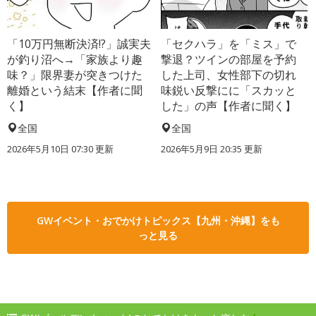
「10万円無断決済!?」誠実夫
「セクハラ」を「ミス」で
が釣り沼へ→「家族より趣
撃退？ツインの部屋を予約
味？」限界妻が突きつけた
した上司、女性部下の切れ
離婚という結末【作者に聞
味鋭い反撃にに「スカッと
く】
した」の声【作者に聞く】
全国
全国
2026年5月10日 07:30 更新
2026年5月9日 20:35 更新
GWイベント・おでかけトピックス【九州・沖縄】をも
っと見る