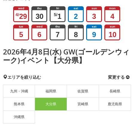
wed
thu
fri
sat
sun
mon
4/
29
30
5/
1
2
3
4
tue
wed
thu
fri
sat
sun
5
6
7
8
9
10
2026年4月8日(水) GW(ゴールデンウィ
ーク)イベント【大分県】
エリアを絞り込む
変更する
九州・沖縄
福岡県
佐賀県
長崎県
熊本県
大分県
宮崎県
鹿児島県
沖縄県