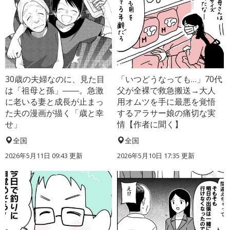
30歳の夫婦なのに、見た目
「いつどうなっても…」70代
は「祖母と孫」――。急激
父が全裸で救急搬送→大人
に老いる妻と成長が止まっ
用オムツを手に最悪を覚悟
た夫の漫画が描く「歳と幸
するアラサー娘の痛切な実
せ」
情【作者に聞く】
全国
全国
2026年5月11日 09:43 更新
2026年5月10日 17:35 更新