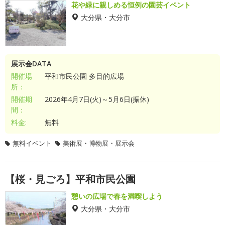
花や緑に親しめる恒例の園芸イベント
大分県・大分市
展示会DATA
開催場
平和市民公園 多目的広場
所：
開催期
2026年4月7日(火)～5月6日(振休)
間：
料金:
無料
無料イベント
美術展・博物展・展示会
【桜・見ごろ】平和市民公園
憩いの広場で春を満喫しよう
大分県・大分市