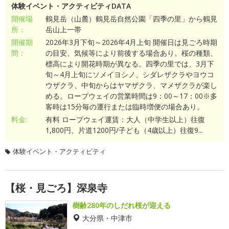
体験イベント・アクティビティDATA
開催場
鶴見岳（山麓）鶴見岳自然公園「四季の里」から鶴見
所：
岳山上一帯
開催期
2026年3月下旬～2026年4月上旬 開催日は見ごろ時期
間：
の目安、気候等により前後する場合あり。桜の種類、
標高により開花時期が異なる。四季の里では、3月下
旬～4月上旬にソメイヨシノ、シダレザクラやヨウコ
ウザクラ、中旬からはヤマザクラ、マメザクラが楽し
める。ロープウェイの営業時間は9：00～17：00※多
客時は15分毎の運行または臨時増便の場合あり。
料金:
有料 ロープウェイ運賃：大人（中学生以上）往復
1,800円、片道1200円/子ども（4歳以上）往復9...
体験イベント・アクティビティ
【桜・見ごろ】深泉寺
樹齢280年のしだれ桜が迎える
大分県・中津市