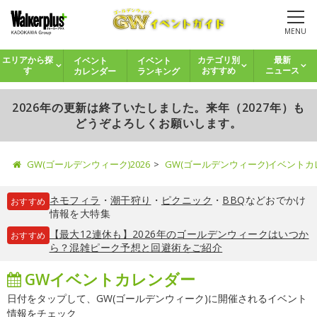
MENU
イベント
イベント
エリアから探
カテゴリ別
最新
カレンダー
ランキング
す
おすすめ
ニュース
2026年の更新は終了いたしました。来年（2027年）も
どうぞよろしくお願いします。
GW(ゴールデンウィーク)2026
GW(ゴールデンウィーク)イベント
ネモフィラ
・
潮干狩り
・
ピクニック
・
BBQ
などおでかけ
おすすめ
情報を大特集
【最大12連休も】2026年のゴールデンウィークはいつか
おすすめ
ら？混雑ピーク予想と回避術をご紹介
GWイベントカレンダー
日付をタップして、GW(ゴールデンウィーク)に開催されるイベント
情報をチェック