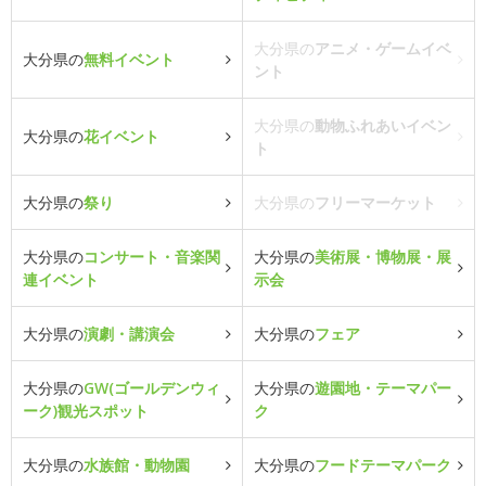
大分県の
アニメ・ゲームイベ
大分県の
無料イベント
ント
大分県の
動物ふれあいイベン
大分県の
花イベント
ト
大分県の
祭り
大分県の
フリーマーケット
大分県の
コンサート・音楽関
大分県の
美術展・博物展・展
連イベント
示会
大分県の
演劇・講演会
大分県の
フェア
大分県の
GW(ゴールデンウィ
大分県の
遊園地・テーマパー
ーク)観光スポット
ク
大分県の
水族館・動物園
大分県の
フードテーマパーク