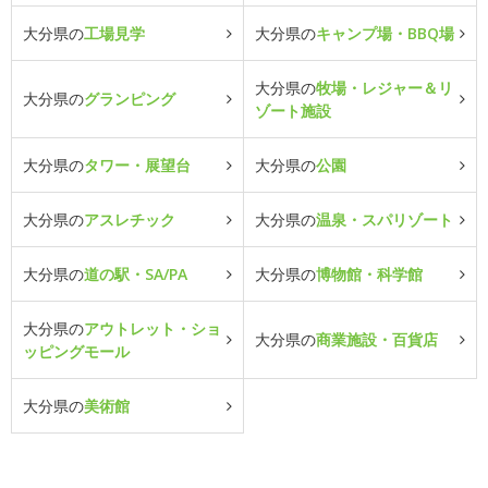
大分県の
工場見学
大分県の
キャンプ場・BBQ場
大分県の
牧場・レジャー＆リ
大分県の
グランピング
ゾート施設
大分県の
タワー・展望台
大分県の
公園
大分県の
アスレチック
大分県の
温泉・スパリゾート
大分県の
道の駅・SA/PA
大分県の
博物館・科学館
大分県の
アウトレット・ショ
大分県の
商業施設・百貨店
ッピングモール
大分県の
美術館