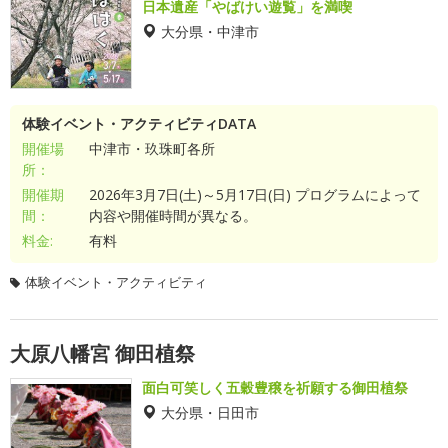
日本遺産「やばけい遊覧」を満喫
大分県・中津市
体験イベント・アクティビティDATA
開催場
中津市・玖珠町各所
所：
開催期
2026年3月7日(土)～5月17日(日) プログラムによって
間：
内容や開催時間が異なる。
料金:
有料
体験イベント・アクティビティ
大原八幡宮 御田植祭
面白可笑しく五穀豊穣を祈願する御田植祭
大分県・日田市