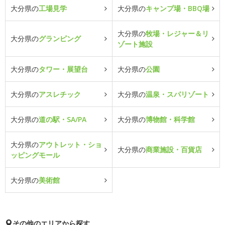
大分県の
工場見学
大分県の
キャンプ場・BBQ場
大分県の
牧場・レジャー＆リ
大分県の
グランピング
ゾート施設
大分県の
タワー・展望台
大分県の
公園
大分県の
アスレチック
大分県の
温泉・スパリゾート
大分県の
道の駅・SA/PA
大分県の
博物館・科学館
大分県の
アウトレット・ショ
大分県の
商業施設・百貨店
ッピングモール
大分県の
美術館
その他のエリアから探す