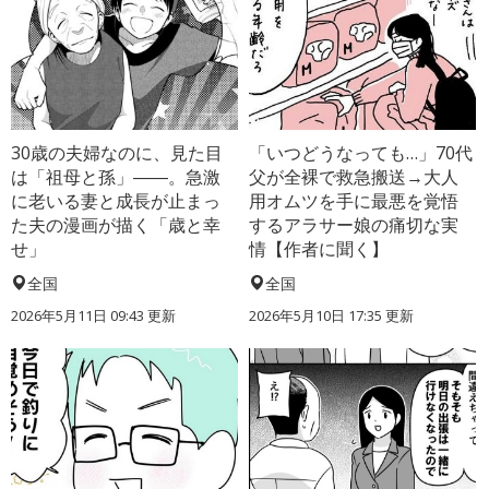
30歳の夫婦なのに、見た目
「いつどうなっても…」70代
は「祖母と孫」――。急激
父が全裸で救急搬送→大人
に老いる妻と成長が止まっ
用オムツを手に最悪を覚悟
た夫の漫画が描く「歳と幸
するアラサー娘の痛切な実
せ」
情【作者に聞く】
全国
全国
2026年5月11日 09:43 更新
2026年5月10日 17:35 更新