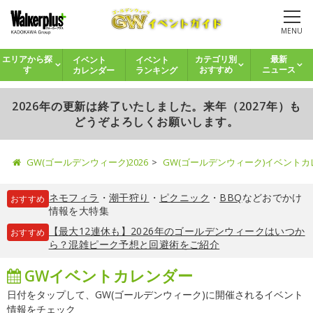
MENU
イベント
イベント
エリアから探
カテゴリ別
最新
カレンダー
ランキング
す
おすすめ
ニュース
2026年の更新は終了いたしました。来年（2027年）も
どうぞよろしくお願いします。
GW(ゴールデンウィーク)2026
GW(ゴールデンウィーク)イベント
ネモフィラ
・
潮干狩り
・
ピクニック
・
BBQ
などおでかけ
おすすめ
情報を大特集
【最大12連休も】2026年のゴールデンウィークはいつか
おすすめ
ら？混雑ピーク予想と回避術をご紹介
GWイベントカレンダー
日付をタップして、GW(ゴールデンウィーク)に開催されるイベント
情報をチェック