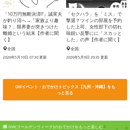
「10万円無断決済!?」誠実夫
「セクハラ」を「ミス」で
が釣り沼へ→「家族より趣
撃退？ツインの部屋を予約
味？」限界妻が突きつけた
した上司、女性部下の切れ
離婚という結末【作者に聞
味鋭い反撃にに「スカッと
く】
した」の声【作者に聞く】
全国
全国
2026年5月10日 07:30 更新
2026年5月9日 20:35 更新
GWイベント・おでかけトピックス【九州・沖縄】をも
っと見る
GW(ゴールデンウィーク)のおでかけをもっと楽しむ