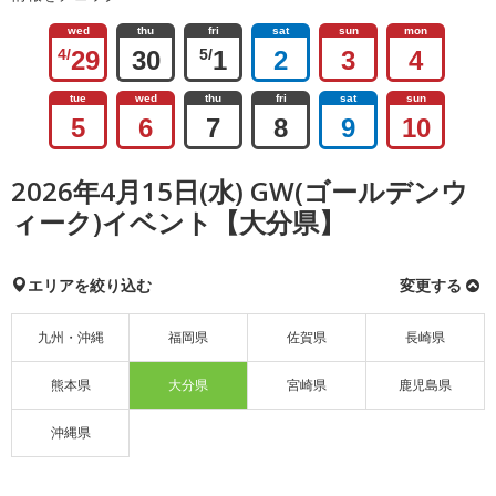
wed
thu
fri
sat
sun
mon
4/
29
30
5/
1
2
3
4
tue
wed
thu
fri
sat
sun
5
6
7
8
9
10
2026年4月15日(水) GW(ゴールデンウ
ィーク)イベント【大分県】
エリアを絞り込む
変更する
九州・沖縄
福岡県
佐賀県
長崎県
熊本県
大分県
宮崎県
鹿児島県
沖縄県