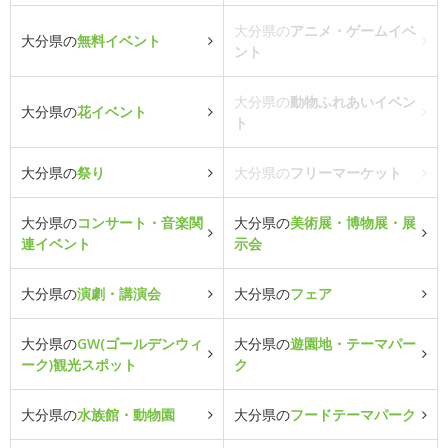
大分県の
アニメ・ゲームイベ
大分県の
無料イベント
ント
大分県の
動物ふれあいイベン
大分県の
花イベント
ト
大分県の
祭り
大分県の
フリーマーケット
大分県の
コンサート・音楽関
大分県の
美術展・博物展・展
連イベント
示会
大分県の
演劇・講演会
大分県の
フェア
大分県の
GW(ゴールデンウィ
大分県の
遊園地・テーマパー
ーク)観光スポット
ク
大分県の
水族館・動物園
大分県の
フードテーマパーク