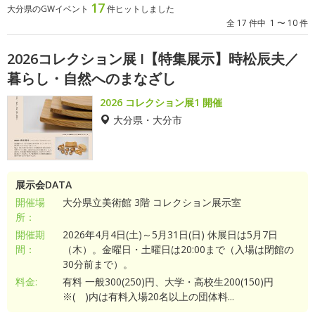
17
大分県のGWイベント
件ヒットしました
全 17 件中 1 〜 10 件
2026コレクション展 I【特集展示】時松辰夫／
暮らし・自然へのまなざし
2026 コレクション展1 開催
大分県・大分市
展示会DATA
開催場
大分県立美術館 3階 コレクション展示室
所：
開催期
2026年4月4日(土)～5月31日(日) 休展日は5月7日
間：
（木）。金曜日・土曜日は20:00まで（入場は閉館の
30分前まで）。
料金:
有料 一般300(250)円、大学・高校生200(150)円
※( )内は有料入場20名以上の団体料...