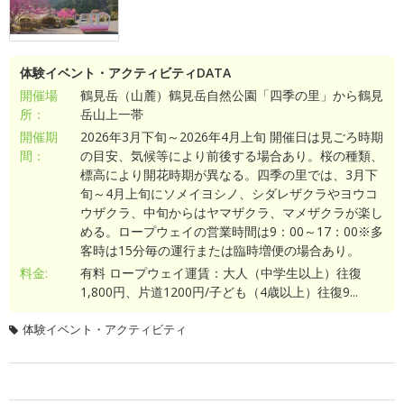
体験イベント・アクティビティDATA
開催場
鶴見岳（山麓）鶴見岳自然公園「四季の里」から鶴見
所：
岳山上一帯
開催期
2026年3月下旬～2026年4月上旬 開催日は見ごろ時期
間：
の目安、気候等により前後する場合あり。桜の種類、
標高により開花時期が異なる。四季の里では、3月下
旬～4月上旬にソメイヨシノ、シダレザクラやヨウコ
ウザクラ、中旬からはヤマザクラ、マメザクラが楽し
める。ロープウェイの営業時間は9：00～17：00※多
客時は15分毎の運行または臨時増便の場合あり。
料金:
有料 ロープウェイ運賃：大人（中学生以上）往復
1,800円、片道1200円/子ども（4歳以上）往復9...
体験イベント・アクティビティ