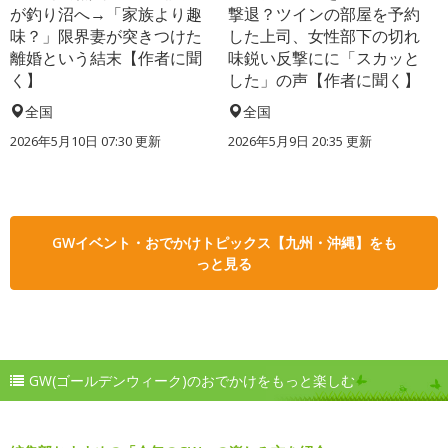
が釣り沼へ→「家族より趣
撃退？ツインの部屋を予約
味？」限界妻が突きつけた
した上司、女性部下の切れ
離婚という結末【作者に聞
味鋭い反撃にに「スカッと
く】
した」の声【作者に聞く】
全国
全国
2026年5月10日 07:30 更新
2026年5月9日 20:35 更新
GWイベント・おでかけトピックス【九州・沖縄】をも
っと見る
GW(ゴールデンウィーク)のおでかけをもっと楽しむ