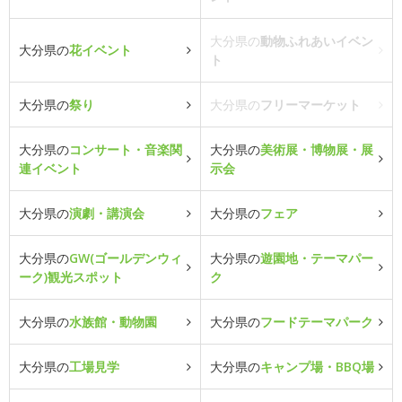
大分県の
動物ふれあいイベン
大分県の
花イベント
ト
大分県の
祭り
大分県の
フリーマーケット
大分県の
コンサート・音楽関
大分県の
美術展・博物展・展
連イベント
示会
大分県の
演劇・講演会
大分県の
フェア
大分県の
GW(ゴールデンウィ
大分県の
遊園地・テーマパー
ーク)観光スポット
ク
大分県の
水族館・動物園
大分県の
フードテーマパーク
大分県の
工場見学
大分県の
キャンプ場・BBQ場