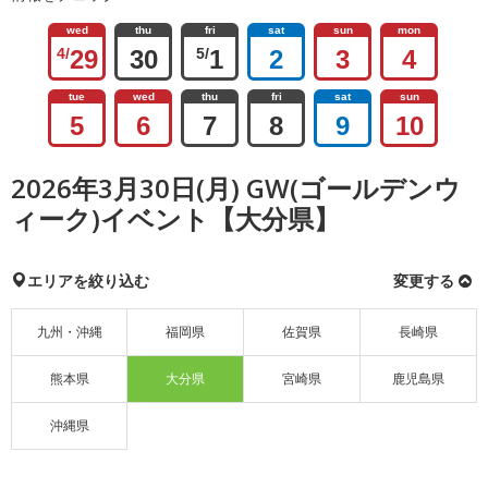
wed
thu
fri
sat
sun
mon
4/
29
30
5/
1
2
3
4
tue
wed
thu
fri
sat
sun
5
6
7
8
9
10
2026年3月30日(月) GW(ゴールデンウ
ィーク)イベント【大分県】
エリアを絞り込む
変更する
九州・沖縄
福岡県
佐賀県
長崎県
熊本県
大分県
宮崎県
鹿児島県
沖縄県