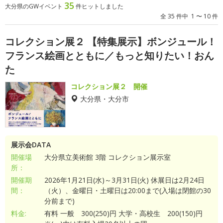
35
大分県のGWイベント
件ヒットしました
全 35 件中 1 〜 10 件
コレクション展２ 【特集展示】ボンジュール！
フランス絵画とともに／もっと知りたい！おん
た
コレクション展２ 開催
大分県・大分市
展示会DATA
開催場
大分県立美術館 3階 コレクション展示室
所：
開催期
2026年1月21日(水)～3月31日(火) 休展日は2月24日
間：
（火）、金曜日・土曜日は20:00まで(入場は閉館の30
分前まで)
料金:
有料 一般 300(250)円 大学・高校生 200(150)円