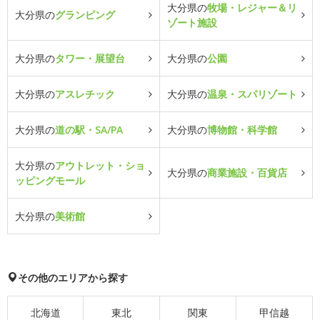
大分県の
牧場・レジャー＆リ
大分県の
グランピング
ゾート施設
大分県の
タワー・展望台
大分県の
公園
大分県の
アスレチック
大分県の
温泉・スパリゾート
大分県の
道の駅・SA/PA
大分県の
博物館・科学館
大分県の
アウトレット・ショ
大分県の
商業施設・百貨店
ッピングモール
大分県の
美術館
その他のエリアから探す
北海道
東北
関東
甲信越