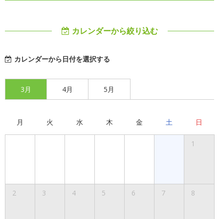
カレンダーから絞り込む
カレンダーから日付を選択する
3月
4月
5月
月
火
水
木
金
土
日
1
2
3
4
5
6
7
8