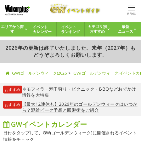
MENU
イベント
イベント
エリアから探
カテゴリ別
最新
カレンダー
ランキング
す
おすすめ
ニュース
2026年の更新は終了いたしました。来年（2027年）も
どうぞよろしくお願いします。
GW(ゴールデンウィーク)2026
GW(ゴールデンウィーク)イベント
ネモフィラ
・
潮干狩り
・
ピクニック
・
BBQ
などおでかけ
おすすめ
情報を大特集
【最大12連休も】2026年のゴールデンウィークはいつか
おすすめ
ら？混雑ピーク予想と回避術をご紹介
GWイベントカレンダー
日付をタップして、GW(ゴールデンウィーク)に開催されるイベント
情報をチェック