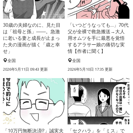
30歳の夫婦なのに、見た目
「いつどうなっても…」70代
は「祖母と孫」――。急激
父が全裸で救急搬送→大人
に老いる妻と成長が止まっ
用オムツを手に最悪を覚悟
た夫の漫画が描く「歳と幸
するアラサー娘の痛切な実
せ」
情【作者に聞く】
全国
全国
2026年5月11日 09:43 更新
2026年5月10日 17:35 更新
「10万円無断決済!?」誠実夫
「セクハラ」を「ミス」で