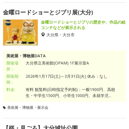
金曜ロードショーとジブリ展(大分)
金曜ロードショーとジブリの歴史や、作品の絵
コンテなどが展示される
大分県・大分市
美術展・博物展DATA
開催場
大分県立美術館(OPAM) 1F展示室A
所：
開催期
2026年1月17日(土)～3月31日(火) 休み：なし
間：
料金:
有料 観覧料(日時指定予約制)：一般1900円、高校
生・中学生1500円、小学生1000円、未就学児...
美術展・博物展・展示会
【桜・見ごろ】大分城址公園