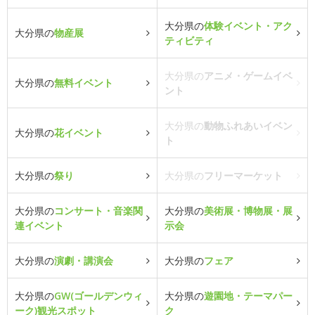
大分県の
体験イベント・アク
大分県の
物産展
ティビティ
大分県の
アニメ・ゲームイベ
大分県の
無料イベント
ント
大分県の
動物ふれあいイベン
大分県の
花イベント
ト
大分県の
祭り
大分県の
フリーマーケット
大分県の
コンサート・音楽関
大分県の
美術展・博物展・展
連イベント
示会
大分県の
演劇・講演会
大分県の
フェア
大分県の
GW(ゴールデンウィ
大分県の
遊園地・テーマパー
ーク)観光スポット
ク