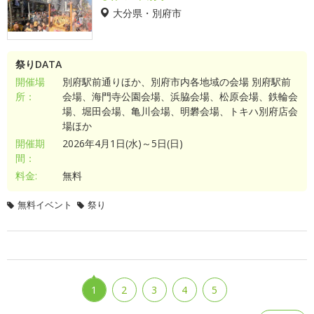
大分県・別府市
祭りDATA
開催場
別府駅前通りほか、別府市内各地域の会場 別府駅前
所：
会場、海門寺公園会場、浜脇会場、松原会場、鉄輪会
場、堀田会場、亀川会場、明礬会場、トキハ別府店会
場ほか
開催期
2026年4月1日(水)～5日(日)
間：
料金:
無料
無料イベント
祭り
1
2
3
4
5