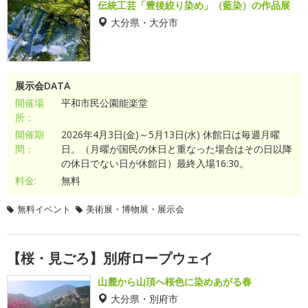
伝統工芸「豊後絞り染め」（藍染）の作品展
大分県・大分市
展示会DATA
開催場
平和市民公園能楽堂
所：
開催期
2026年4月3日(金)～5月13日(水) 休館日は毎週月曜
間：
日。（月曜が国民の休日と重なった場合はその日以降
の休日でない日が休館日）最終入場16:30。
料金:
無料
無料イベント
美術展・博物展・展示会
【桜・見ごろ】別府ロープウェイ
山麓から山頂へ桜色に染めあがる春
大分県・別府市