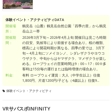
体験イベント・アクティビティDATA
開催場
鶴見岳（山麓）鶴見岳自然公園「四季の里」から鶴見
所：
岳山上一帯
開催期
2026年3月下旬～2026年4月上旬 開催日は見ごろ時期
間：
の目安、気候等により前後する場合あり。桜の種類、
標高により開花時期が異なる。四季の里では、3月下
旬～4月上旬にソメイヨシノ、シダレザクラやヨウコ
ウザクラ、中旬からはヤマザクラ、マメザクラが楽し
める。ロープウェイの営業時間は9：00～17：00※多
客時は15分毎の運行または臨時増便の場合あり。
料金:
有料 ロープウェイ運賃：大人（中学生以上）往復
1,800円、片道1200円/子ども（4歳以上）往復9...
体験イベント・アクティビティ
VRサバスポINFINITY