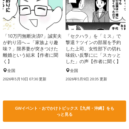
「10万円無断決済!?」誠実夫
「セクハラ」を「ミス」で
が釣り沼へ→「家族より趣
撃退？ツインの部屋を予約
味？」限界妻が突きつけた
した上司、女性部下の切れ
離婚という結末【作者に聞
味鋭い反撃にに「スカッと
く】
した」の声【作者に聞く】
全国
全国
2026年5月10日 07:30 更新
2026年5月9日 20:35 更新
GWイベント・おでかけトピックス【九州・沖縄】をも
っと見る