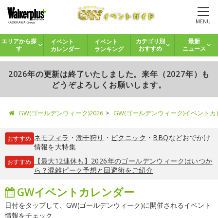
MENU
イベント
イベント
エリアから探
カテゴリ別
最新
カレンダー
ランキング
す
おすすめ
ニュース
2026年の更新は終了いたしました。来年（2027年）も
どうぞよろしくお願いします。
GW(ゴールデンウィーク)2026
GW(ゴールデンウィーク)イベント
ネモフィラ
・
潮干狩り
・
ピクニック
・
BBQ
などおでかけ
おすすめ
情報を大特集
【最大12連休も】2026年のゴールデンウィークはいつか
おすすめ
ら？混雑ピーク予想と回避術をご紹介
GWイベントカレンダー
日付をタップして、GW(ゴールデンウィーク)に開催されるイベント
情報をチェック