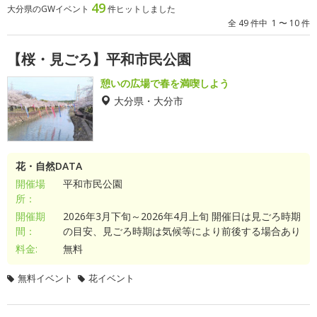
49
大分県のGWイベント
件ヒットしました
全 49 件中 1 〜 10 件
【桜・見ごろ】平和市民公園
憩いの広場で春を満喫しよう
大分県・大分市
花・自然DATA
開催場
平和市民公園
所：
開催期
2026年3月下旬～2026年4月上旬 開催日は見ごろ時期
間：
の目安、見ごろ時期は気候等により前後する場合あり
料金:
無料
無料イベント
花イベント