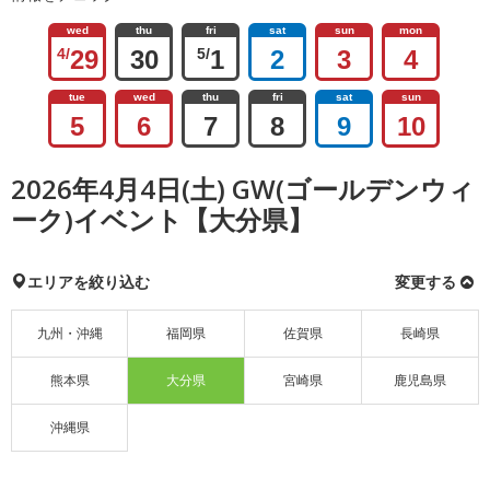
wed
thu
fri
sat
sun
mon
4/
29
30
5/
1
2
3
4
tue
wed
thu
fri
sat
sun
5
6
7
8
9
10
2026年4月4日(土) GW(ゴールデンウィ
ーク)イベント【大分県】
エリアを絞り込む
変更する
九州・沖縄
福岡県
佐賀県
長崎県
熊本県
大分県
宮崎県
鹿児島県
沖縄県