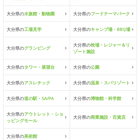
大分県の
水族館・動物園
大分県の
フードテーマパーク
大分県の
工場見学
大分県の
キャンプ場・BBQ場
大分県の
牧場・レジャー＆リ
大分県の
グランピング
ゾート施設
大分県の
タワー・展望台
大分県の
公園
大分県の
アスレチック
大分県の
温泉・スパリゾート
大分県の
道の駅・SA/PA
大分県の
博物館・科学館
大分県の
アウトレット・ショ
大分県の
商業施設・百貨店
ッピングモール
大分県の
美術館