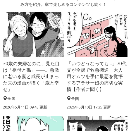
み方を紹介。家で楽しめるコンテンツも続々！
30歳の夫婦なのに、見た目
「いつどうなっても…」70代
は「祖母と孫」――。急激
父が全裸で救急搬送→大人
に老いる妻と成長が止まっ
用オムツを手に最悪を覚悟
た夫の漫画が描く「歳と幸
するアラサー娘の痛切な実
せ」
情【作者に聞く】
全国
全国
2026年5月11日 09:43 更新
2026年5月10日 17:35 更新