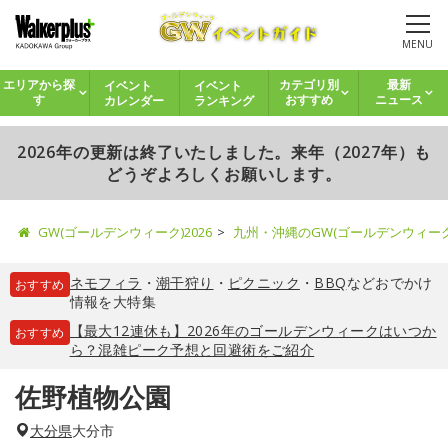
MENU
イベント
イベント
エリアから探
カテゴリ別
最新
カレンダー
ランキング
す
おすすめ
ニュース
2026年の更新は終了いたしました。来年（2027年）も
どうぞよろしくお願いします。
GW(ゴールデンウィーク)2026
九州・沖縄のGW(ゴールデンウィー
ネモフィラ
・
潮干狩り
・
ピクニック
・
BBQ
などおでかけ
おすすめ
情報を大特集
【最大12連休も】2026年のゴールデンウィークはいつか
おすすめ
ら？混雑ピーク予想と回避術をご紹介
佐野植物公園
大分県
大分市