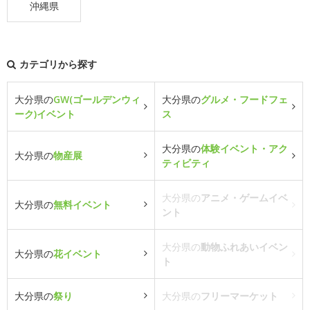
沖縄県
カテゴリから探す
大分県の
GW(ゴールデンウィ
大分県の
グルメ・フードフェ
ーク)イベント
ス
大分県の
体験イベント・アク
大分県の
物産展
ティビティ
大分県の
アニメ・ゲームイベ
大分県の
無料イベント
ント
大分県の
動物ふれあいイベン
大分県の
花イベント
ト
大分県の
祭り
大分県の
フリーマーケット