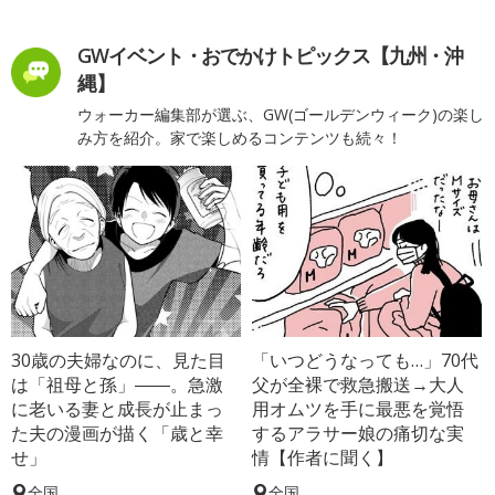
GWイベント・おでかけトピックス【九州・沖
縄】
ウォーカー編集部が選ぶ、GW(ゴールデンウィーク)の楽し
み方を紹介。家で楽しめるコンテンツも続々！
30歳の夫婦なのに、見た目
「いつどうなっても…」70代
は「祖母と孫」――。急激
父が全裸で救急搬送→大人
に老いる妻と成長が止まっ
用オムツを手に最悪を覚悟
た夫の漫画が描く「歳と幸
するアラサー娘の痛切な実
せ」
情【作者に聞く】
全国
全国