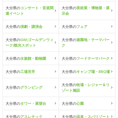
大分県の
コンサート・音楽関
大分県の
美術展・博物展・展
連イベント
示会
大分県の
演劇・講演会
大分県の
フェア
大分県の
GW(ゴールデンウィ
大分県の
遊園地・テーマパー
ーク)観光スポット
ク
大分県の
水族館・動物園
大分県の
フードテーマパーク
大分県の
工場見学
大分県の
キャンプ場・BBQ場
大分県の
牧場・レジャー＆リ
大分県の
グランピング
ゾート施設
大分県の
タワー・展望台
大分県の
公園
大分県の
アスレチック
大分県の
温泉・スパリゾート