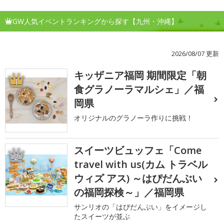
GW人気イベントランキングから探す【九州・沖縄】
2026/08/07 更新
キッザニア福岡 期間限定「朝
1
食グラノーラマルシェ」／福
岡県
オリジナルのグラノーラ作りに挑戦！
スイーツビュッフェ「Come
2
travel with us(カム トラベル
ウィズ アス) ～はぴだんぶい
の福岡探検～」／福岡県
サンリオの「はぴだんぶい」をイメージし
たスイーツが並ぶ