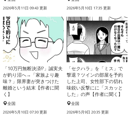
2026年5月11日 09:43 更新
2026年5月10日 17:35 更新
「10万円無断決済!?」誠実夫
「セクハラ」を「ミス」で
が釣り沼へ→「家族より趣
撃退？ツインの部屋を予約
味？」限界妻が突きつけた
した上司、女性部下の切れ
離婚という結末【作者に聞
味鋭い反撃にに「スカッと
く】
した」の声【作者に聞く】
全国
全国
2026年5月10日 07:30 更新
2026年5月9日 20:35 更新