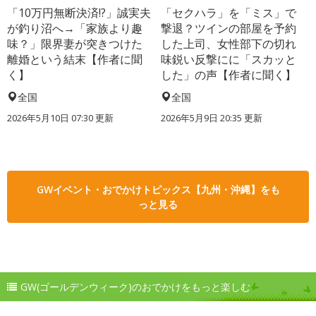
「10万円無断決済!?」誠実夫
「セクハラ」を「ミス」で
が釣り沼へ→「家族より趣
撃退？ツインの部屋を予約
味？」限界妻が突きつけた
した上司、女性部下の切れ
離婚という結末【作者に聞
味鋭い反撃にに「スカッと
く】
した」の声【作者に聞く】
全国
全国
2026年5月10日 07:30 更新
2026年5月9日 20:35 更新
GWイベント・おでかけトピックス【九州・沖縄】をも
っと見る
GW(ゴールデンウィーク)のおでかけをもっと楽しむ