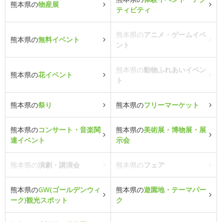
熊本県の
物産展
ティビティ
熊本県の
アニメ・ゲームイベ
熊本県の
無料イベント
ント
熊本県の
動物ふれあいイベン
熊本県の
花イベント
ト
熊本県の
祭り
熊本県の
フリーマーケット
熊本県の
コンサート・音楽関
熊本県の
美術展・博物展・展
連イベント
示会
熊本県の
演劇・講演会
熊本県の
フェア
熊本県の
GW(ゴールデンウィ
熊本県の
遊園地・テーマパー
ーク)観光スポット
ク