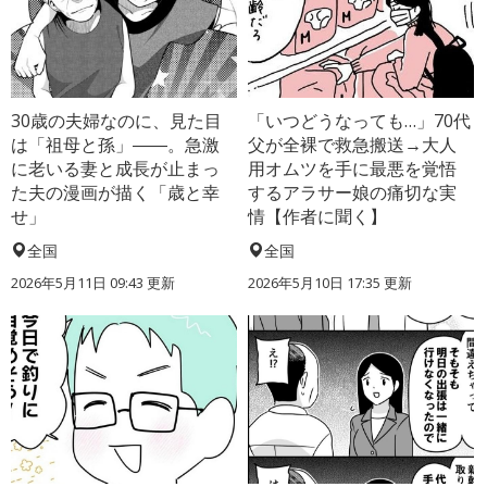
30歳の夫婦なのに、見た目
「いつどうなっても…」70代
は「祖母と孫」――。急激
父が全裸で救急搬送→大人
に老いる妻と成長が止まっ
用オムツを手に最悪を覚悟
た夫の漫画が描く「歳と幸
するアラサー娘の痛切な実
せ」
情【作者に聞く】
全国
全国
2026年5月11日 09:43 更新
2026年5月10日 17:35 更新