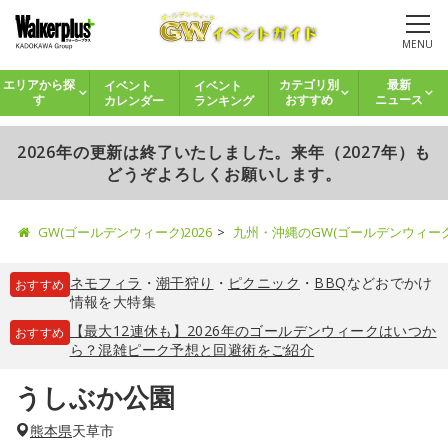
MENU
イベント
イベント
エリアから探
カテゴリ別
最新
カレンダー
ランキング
す
おすすめ
ニュース
2026年の更新は終了いたしました。来年（2027年）も
どうぞよろしくお願いします。
GW(ゴールデンウィーク)2026
九州・沖縄のGW(ゴールデンウィー
ネモフィラ
・
潮干狩り
・
ピクニック
・
BBQ
などおでかけ
おすすめ
情報を大特集
【最大12連休も】2026年のゴールデンウィークはいつか
おすすめ
ら？混雑ピーク予想と回避術をご紹介
うしぶか公園
熊本県
天草市