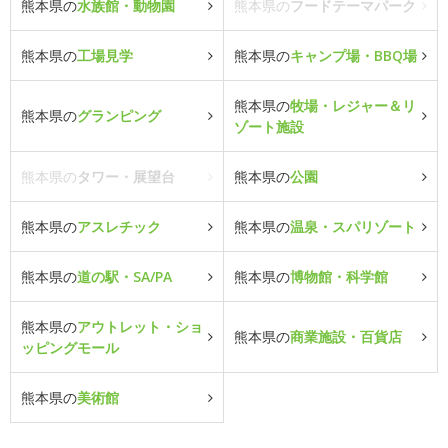
熊本県の
水族館・動物園
熊本県の
フードテーマパーク
熊本県の
工場見学
熊本県の
キャンプ場・BBQ場
熊本県の
牧場・レジャー＆リ
熊本県の
グランピング
ゾート施設
熊本県の
タワー・展望台
熊本県の
公園
熊本県の
アスレチック
熊本県の
温泉・スパリゾート
熊本県の
道の駅・SA/PA
熊本県の
博物館・科学館
熊本県の
アウトレット・ショ
熊本県の
商業施設・百貨店
ッピングモール
熊本県の
美術館