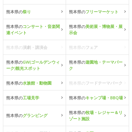
熊本県の
祭り
熊本県の
フリーマーケット
熊本県の
コンサート・音楽関
熊本県の
美術展・博物展・展
連イベント
示会
熊本県の
演劇・講演会
熊本県の
フェア
熊本県の
GW(ゴールデンウィ
熊本県の
遊園地・テーマパー
ーク)観光スポット
ク
熊本県の
水族館・動物園
熊本県の
フードテーマパーク
熊本県の
工場見学
熊本県の
キャンプ場・BBQ場
熊本県の
牧場・レジャー＆リ
熊本県の
グランピング
ゾート施設