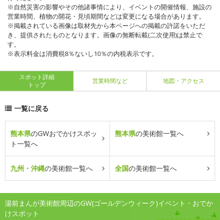
※自然災害の影響やその他諸事情により、イベントの開催情報、施設の
営業時間、植物の開花・見頃期間などは変更になる場合があります。
※掲載されている画像は取材先から本ページへの掲載の許諾をいただ
き、提供されたものとなります。画像の無断転載(二次使用)は禁止で
す。
※表示料金は消費税8％ないし10％の内税表示です。
スポット詳細
営業時間など
地図・アクセス
トップ
一覧に戻る
熊本県
のGWおでかけスポッ
熊本県
の美術館一覧へ
ト一覧へ
九州・沖縄
の美術館一覧へ
全国
の美術館一覧へ
湯前まんが美術館周辺のGW(ゴールデンウィーク)イベント・おでか
けスポット