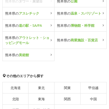
熊本県の
タワー・展望台
熊本県の
公園
熊本県の
アスレチック
熊本県の
温泉・スパリゾート
熊本県の
道の駅・SA/PA
熊本県の
博物館・科学館
熊本県の
アウトレット・ショ
熊本県の
商業施設・百貨店
ッピングモール
熊本県の
美術館
その他のエリアから探す
北海道
東北
関東
甲信越
北陸
東海
関西
中国