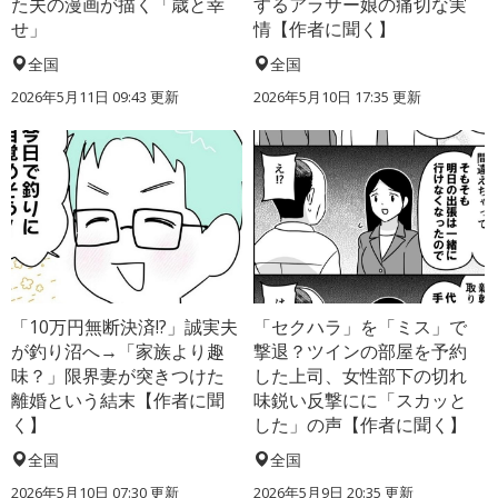
た夫の漫画が描く「歳と幸
するアラサー娘の痛切な実
せ」
情【作者に聞く】
全国
全国
2026年5月11日 09:43 更新
2026年5月10日 17:35 更新
「10万円無断決済!?」誠実夫
「セクハラ」を「ミス」で
が釣り沼へ→「家族より趣
撃退？ツインの部屋を予約
味？」限界妻が突きつけた
した上司、女性部下の切れ
離婚という結末【作者に聞
味鋭い反撃にに「スカッと
く】
した」の声【作者に聞く】
全国
全国
2026年5月10日 07:30 更新
2026年5月9日 20:35 更新