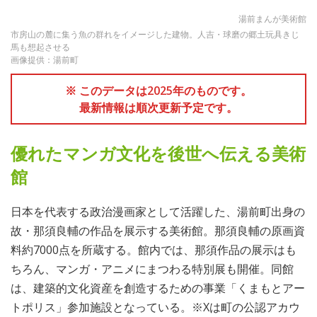
湯前まんが美術館
市房山の麓に集う魚の群れをイメージした建物。人吉・球磨の郷土玩具きじ
馬も想起させる
画像提供：湯前町
※ このデータは2025年のものです。
最新情報は順次更新予定です。
優れたマンガ文化を後世へ伝える美術
館
日本を代表する政治漫画家として活躍した、湯前町出身の
故・那須良輔の作品を展示する美術館。那須良輔の原画資
料約7000点を所蔵する。館内では、那須作品の展示はも
ちろん、マンガ・アニメにまつわる特別展も開催。同館
は、建築的文化資産を創造するための事業「くまもとアー
トポリス」参加施設となっている。※Xは町の公認アカウ