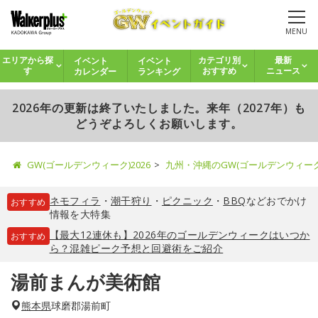
MENU
イベント
イベント
エリアから探
カテゴリ別
最新
カレンダー
ランキング
す
おすすめ
ニュース
2026年の更新は終了いたしました。来年（2027年）も
どうぞよろしくお願いします。
GW(ゴールデンウィーク)2026
九州・沖縄のGW(ゴールデンウィー
ネモフィラ
・
潮干狩り
・
ピクニック
・
BBQ
などおでかけ
おすすめ
情報を大特集
【最大12連休も】2026年のゴールデンウィークはいつか
おすすめ
ら？混雑ピーク予想と回避術をご紹介
湯前まんが美術館
熊本県
球磨郡湯前町