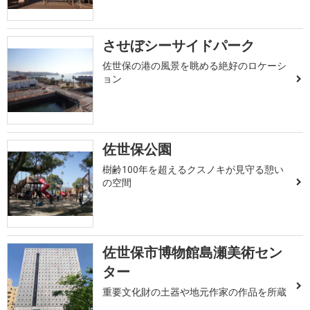
させぼシーサイドパーク
佐世保の港の風景を眺める絶好のロケーシ
ョン
佐世保公園
樹齢100年を超えるクスノキが見守る憩い
の空間
佐世保市博物館島瀬美術セン
ター
重要文化財の土器や地元作家の作品を所蔵