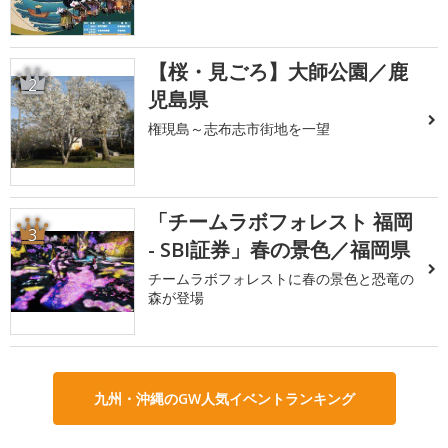
【桜・見ごろ】大師公園／鹿
2
児島県
権現島～志布志市街地を一望
「チームラボフォレスト 福岡
3
- SBI証券」春の景色／福岡県
チームラボフォレストに春の景色と恐竜の
森が登場
九州・沖縄のGW人気イベントランキング