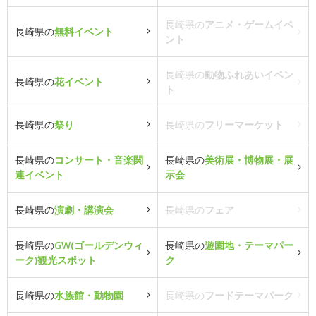
長崎県の
アニメ・ゲームイベ
長崎県の
無料イベント
ント
長崎県の
動物ふれあいイベン
長崎県の
花イベント
ト
長崎県の
祭り
長崎県の
フリーマーケット
長崎県の
コンサート・音楽関
長崎県の
美術展・博物展・展
連イベント
示会
長崎県の
演劇・講演会
長崎県の
フェア
長崎県の
GW(ゴールデンウィ
長崎県の
遊園地・テーマパー
ーク)観光スポット
ク
長崎県の
水族館・動物園
長崎県の
フードテーマパーク