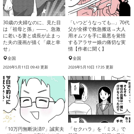
30歳の夫婦なのに、見た目
「いつどうなっても…」70代
は「祖母と孫」――。急激
父が全裸で救急搬送→大人
に老いる妻と成長が止まっ
用オムツを手に最悪を覚悟
た夫の漫画が描く「歳と幸
するアラサー娘の痛切な実
せ」
情【作者に聞く】
全国
全国
2026年5月11日 09:43 更新
2026年5月10日 17:35 更新
「10万円無断決済!?」誠実夫
「セクハラ」を「ミス」で