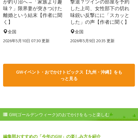
が釣り沼へ→「家族より趣
撃退？ツインの部屋を予約
味？」限界妻が突きつけた
した上司、女性部下の切れ
離婚という結末【作者に聞
味鋭い反撃にに「スカッと
く】
した」の声【作者に聞く】
全国
全国
2026年5月10日 07:30 更新
2026年5月9日 20:35 更新
GWイベント・おでかけトピックス【九州・沖縄】をも
っと見る
GW(ゴールデンウィーク)のおでかけをもっと楽しむ
編集部おすすめの「今年のGW」の楽しみ方を紹介