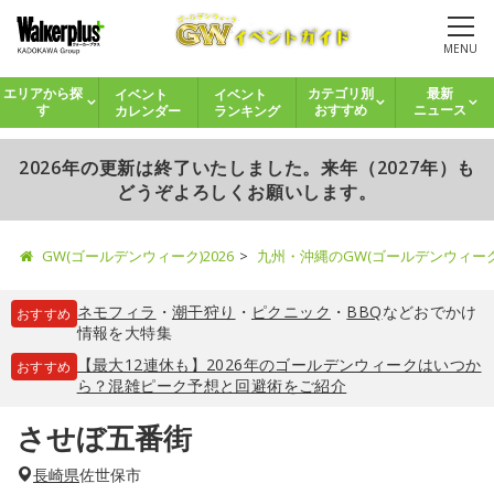
MENU
イベント
イベント
エリアから探
カテゴリ別
最新
カレンダー
ランキング
す
おすすめ
ニュース
2026年の更新は終了いたしました。来年（2027年）も
どうぞよろしくお願いします。
GW(ゴールデンウィーク)2026
九州・沖縄のGW(ゴールデンウィー
ネモフィラ
・
潮干狩り
・
ピクニック
・
BBQ
などおでかけ
おすすめ
情報を大特集
【最大12連休も】2026年のゴールデンウィークはいつか
おすすめ
ら？混雑ピーク予想と回避術をご紹介
させぼ五番街
長崎県
佐世保市