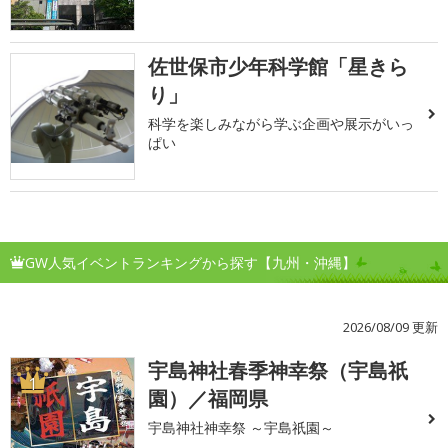
佐世保市少年科学館「星きら
り」
科学を楽しみながら学ぶ企画や展示がいっ
ぱい
GW人気イベントランキングから探す【九州・沖縄】
2026/08/09 更新
宇島神社春季神幸祭（宇島祇
1
園）／福岡県
宇島神社神幸祭 ～宇島祇園～