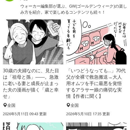
ウォーカー編集部が選ぶ、GW(ゴールデンウィーク)の楽し
み方を紹介。家で楽しめるコンテンツも続々！
30歳の夫婦なのに、見た目
「いつどうなっても…」70代
は「祖母と孫」――。急激
父が全裸で救急搬送→大人
に老いる妻と成長が止まっ
用オムツを手に最悪を覚悟
た夫の漫画が描く「歳と幸
するアラサー娘の痛切な実
せ」
情【作者に聞く】
全国
全国
2026年5月11日 09:43 更新
2026年5月10日 17:35 更新