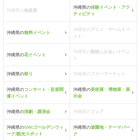
沖縄県の
体験イベント・アク
沖縄県の
物産展
ティビティ
沖縄県の
アニメ・ゲームイベ
沖縄県の
無料イベント
ント
沖縄県の
動物ふれあいイベン
沖縄県の
花イベント
ト
沖縄県の
祭り
沖縄県の
フリーマーケット
沖縄県の
コンサート・音楽関
沖縄県の
美術展・博物展・展
連イベント
示会
沖縄県の
演劇・講演会
沖縄県の
フェア
沖縄県の
GW(ゴールデンウィ
沖縄県の
遊園地・テーマパー
ーク)観光スポット
ク