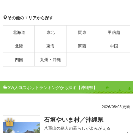
その他のエリアから探す
北海道
東北
関東
甲信越
北陸
東海
関西
中国
四国
九州・沖縄
GW人気スポットランキングから探す【沖縄県】
2026/08/08 更新
石垣やいま村／沖縄県
1
八重山の島人の暮らしがよみがえる