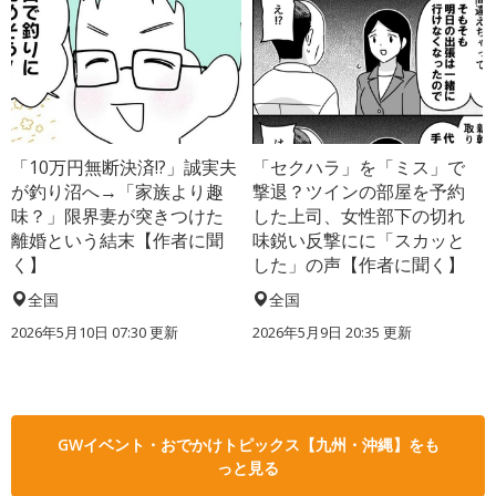
「10万円無断決済!?」誠実夫
「セクハラ」を「ミス」で
が釣り沼へ→「家族より趣
撃退？ツインの部屋を予約
味？」限界妻が突きつけた
した上司、女性部下の切れ
離婚という結末【作者に聞
味鋭い反撃にに「スカッと
く】
した」の声【作者に聞く】
全国
全国
2026年5月10日 07:30 更新
2026年5月9日 20:35 更新
GWイベント・おでかけトピックス【九州・沖縄】をも
っと見る