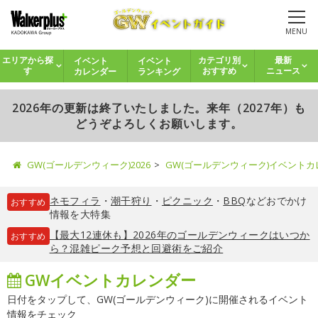
MENU
イベント
イベント
エリアから探
カテゴリ別
最新
カレンダー
ランキング
す
おすすめ
ニュース
2026年の更新は終了いたしました。来年（2027年）も
どうぞよろしくお願いします。
GW(ゴールデンウィーク)2026
GW(ゴールデンウィーク)イベント
ネモフィラ
・
潮干狩り
・
ピクニック
・
BBQ
などおでかけ
おすすめ
情報を大特集
【最大12連休も】2026年のゴールデンウィークはいつか
おすすめ
ら？混雑ピーク予想と回避術をご紹介
GWイベントカレンダー
日付をタップして、GW(ゴールデンウィーク)に開催されるイベント
情報をチェック