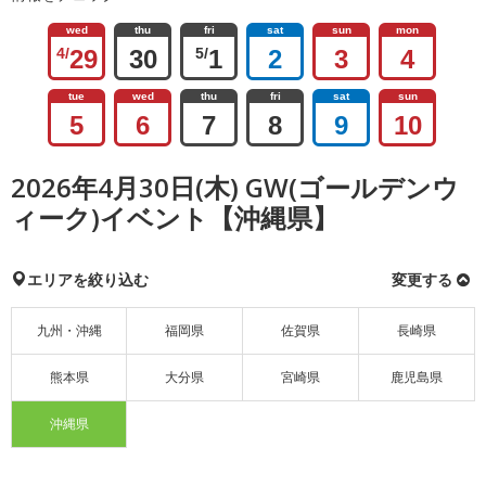
wed
thu
fri
sat
sun
mon
4/
29
30
5/
1
2
3
4
tue
wed
thu
fri
sat
sun
5
6
7
8
9
10
2026年4月30日(木) GW(ゴールデンウ
ィーク)イベント【沖縄県】
エリアを絞り込む
変更する
九州・沖縄
福岡県
佐賀県
長崎県
熊本県
大分県
宮崎県
鹿児島県
沖縄県