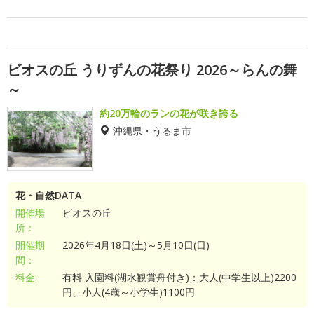
ビオスの丘 うりずんの花祭り 2026～らんの舞
～
約20万輪のランの花が咲き誇る
沖縄県・うるま市
花・自然DATA
開催場
ビオスの丘
所：
開催期
2026年4月18日(土)～5月10日(日)
間：
料金:
有料 入園料(湖水観賞舟付き)：大人(中学生以上)2200
円、小人(4歳～小学生)1100円