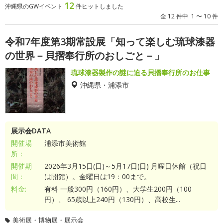
12
沖縄県のGWイベント
件ヒットしました
全 12 件中 1 〜 10 件
令和7年度第3期常設展「知って楽しむ琉球漆器
の世界－貝摺奉行所のおしごと－」
琉球漆器製作の謎に迫る貝摺奉行所のお仕事
沖縄県・浦添市
展示会DATA
開催場
浦添市美術館
所：
開催期
2026年3月15日(日)～5月17日(日) 月曜日休館（祝日
間：
は開館）。金曜日は19：00まで。
料金:
有料 一般300円（160円）、大学生200円（100
円）、 65歳以上240円（130円）、高校生...
美術展・博物展・展示会