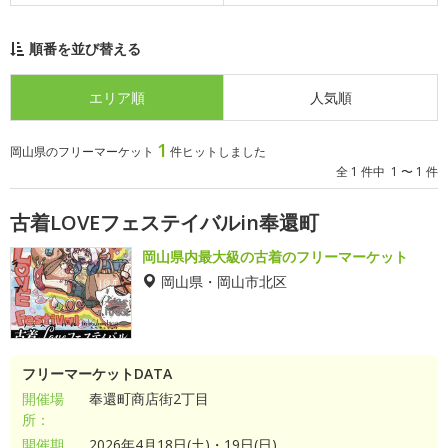
順番を並び替える
エリア順
人気順
1
岡山県のフリーマーケット
件ヒットしました
全 1 件中 1 〜 1 件
古着LOVEフェステイバルin奉還町
岡山県内最大級の古着のフリーマーケット
岡山県・岡山市北区
フリーマーケットDATA
開催場
奉還町商店街2丁目
所：
開催期
2026年4月18日(土)・19日(日)