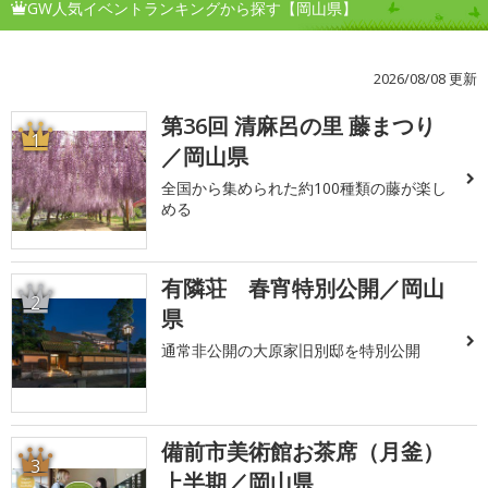
GW人気イベントランキングから探す【岡山県】
2026/08/08 更新
第36回 清麻呂の里 藤まつり
1
／岡山県
全国から集められた約100種類の藤が楽し
める
有隣荘 春宵特別公開／岡山
2
県
通常非公開の大原家旧別邸を特別公開
備前市美術館お茶席（月釜）
3
上半期／岡山県