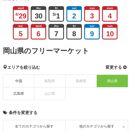
wed
thu
fri
sat
sun
mon
4/
29
30
5/
1
2
3
4
tue
wed
thu
fri
sat
sun
5
6
7
8
9
10
岡山県のフリーマーケット
エリアを絞り込む
変更する
中国
鳥取県
島根県
岡山県
広島県
山口県
条件を変更する
全てのカテゴリから探す
他のカテゴリから探す