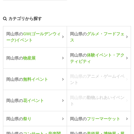
カテゴリから探す
岡山県の
GW(ゴールデンウィ
岡山県の
グルメ・フードフェ
ーク)イベント
ス
岡山県の
体験イベント・アク
岡山県の
物産展
ティビティ
岡山県の
アニメ・ゲームイベ
岡山県の
無料イベント
ント
岡山県の
動物ふれあいイベン
岡山県の
花イベント
ト
岡山県の
祭り
岡山県の
フリーマーケット
岡山県の
コンサート・音楽関
岡山県の
美術展・博物展・展