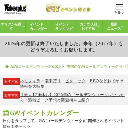
MENU
イベント
イベント
エリアから探
カテゴリ別
最新
カレンダー
ランキング
す
おすすめ
ニュース
2026年の更新は終了いたしました。来年（2027年）も
どうぞよろしくお願いします。
GW(ゴールデンウィーク)2026
中国のGW(ゴールデンウィーク)イ
ネモフィラ
・
潮干狩り
・
ピクニック
・
BBQ
などおでかけ
おすすめ
情報を大特集
【最大12連休も】2026年のゴールデンウィークはいつか
おすすめ
ら？混雑ピーク予想と回避術をご紹介
GWイベントカレンダー
日付をタップして、GW(ゴールデンウィーク)に開催されるイベント
情報をチェック