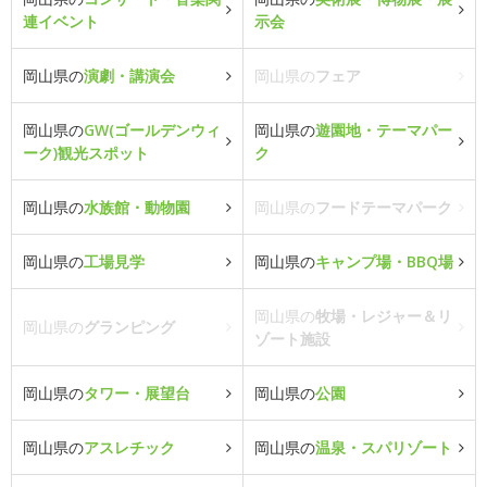
連イベント
示会
岡山県の
演劇・講演会
岡山県の
フェア
岡山県の
GW(ゴールデンウィ
岡山県の
遊園地・テーマパー
ーク)観光スポット
ク
岡山県の
水族館・動物園
岡山県の
フードテーマパーク
岡山県の
工場見学
岡山県の
キャンプ場・BBQ場
岡山県の
牧場・レジャー＆リ
岡山県の
グランピング
ゾート施設
岡山県の
タワー・展望台
岡山県の
公園
岡山県の
アスレチック
岡山県の
温泉・スパリゾート