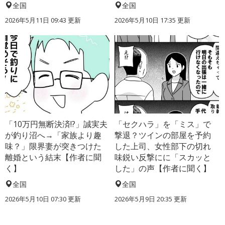
全国
全国
2026年5月11日 09:43 更新
2026年5月10日 17:35 更新
「10万円無断決済!?」誠実夫
「セクハラ」を「ミス」で
が釣り沼へ→「家族より趣
撃退？ツインの部屋を予約
味？」限界妻が突きつけた
した上司、女性部下の切れ
離婚という結末【作者に聞
味鋭い反撃にに「スカッと
く】
した」の声【作者に聞く】
全国
全国
2026年5月10日 07:30 更新
2026年5月9日 20:35 更新