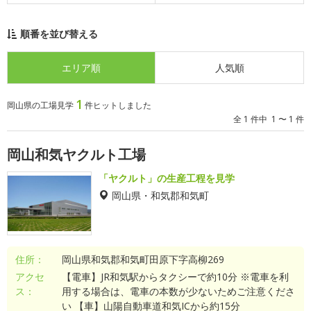
順番を並び替える
エリア順
人気順
1
岡山県の工場見学
件ヒットしました
全 1 件中 1 〜 1 件
岡山和気ヤクルト工場
「ヤクルト」の生産工程を見学
岡山県・和気郡和気町
住所：
岡山県和気郡和気町田原下字高柳269
アクセ
【電車】JR和気駅からタクシーで約10分 ※電車を利
ス：
用する場合は、電車の本数が少ないためご注意くださ
い 【車】山陽自動車道和気ICから約15分