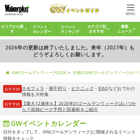
MENU
イベント
イベント
エリアから探
カテゴリ別
最新
カレンダー
ランキング
す
おすすめ
ニュース
2026年の更新は終了いたしました。来年（2027年）も
どうぞよろしくお願いします。
GW(ゴールデンウィーク)2026
中国のGW(ゴールデンウィーク)イ
ネモフィラ
・
潮干狩り
・
ピクニック
・
BBQ
などおでかけ
おすすめ
情報を大特集
【最大12連休も】2026年のゴールデンウィークはいつか
おすすめ
ら？混雑ピーク予想と回避術をご紹介
GWイベントカレンダー
日付をタップして、GW(ゴールデンウィーク)に開催されるイベント
情報をチェック