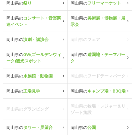
岡山県の
祭り
岡山県の
フリーマーケット
岡山県の
コンサート・音楽関
岡山県の
美術展・博物展・展
連イベント
示会
岡山県の
演劇・講演会
岡山県の
フェア
岡山県の
GW(ゴールデンウィ
岡山県の
遊園地・テーマパー
ーク)観光スポット
ク
岡山県の
水族館・動物園
岡山県の
フードテーマパーク
岡山県の
工場見学
岡山県の
キャンプ場・BBQ場
岡山県の
牧場・レジャー＆リ
岡山県の
グランピング
ゾート施設
岡山県の
タワー・展望台
岡山県の
公園