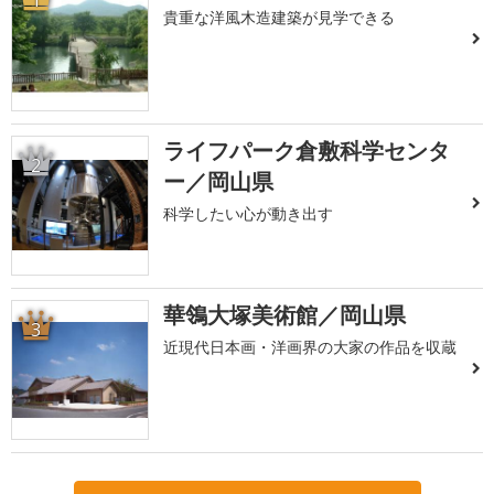
1
貴重な洋風木造建築が見学できる
ライフパーク倉敷科学センタ
2
ー／岡山県
科学したい心が動き出す
華鴒大塚美術館／岡山県
3
近現代日本画・洋画界の大家の作品を収蔵