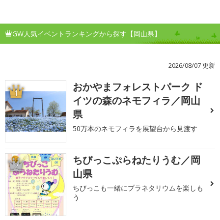
GW人気イベントランキングから探す【岡山県】
2026/08/07 更新
おかやまフォレストパーク ド
1
イツの森のネモフィラ／岡山
県
50万本のネモフィラを展望台から見渡す
ちびっこぷらねたりうむ／岡
2
山県
ちびっこも一緒にプラネタリウムを楽しも
う