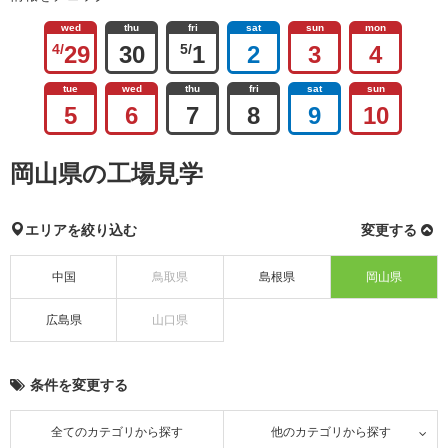
wed
thu
fri
sat
sun
mon
4/
29
30
5/
1
2
3
4
tue
wed
thu
fri
sat
sun
5
6
7
8
9
10
岡山県の工場見学
エリアを絞り込む
変更する
中国
鳥取県
島根県
岡山県
広島県
山口県
条件を変更する
全てのカテゴリから探す
他のカテゴリから探す