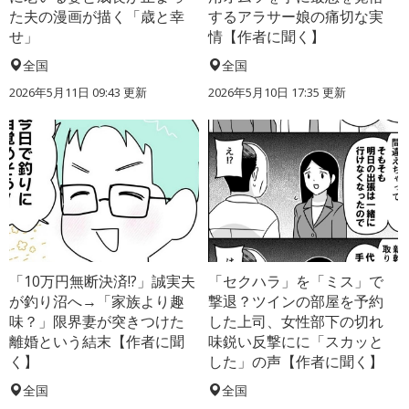
た夫の漫画が描く「歳と幸
するアラサー娘の痛切な実
せ」
情【作者に聞く】
全国
全国
2026年5月11日 09:43 更新
2026年5月10日 17:35 更新
「10万円無断決済!?」誠実夫
「セクハラ」を「ミス」で
が釣り沼へ→「家族より趣
撃退？ツインの部屋を予約
味？」限界妻が突きつけた
した上司、女性部下の切れ
離婚という結末【作者に聞
味鋭い反撃にに「スカッと
く】
した」の声【作者に聞く】
全国
全国