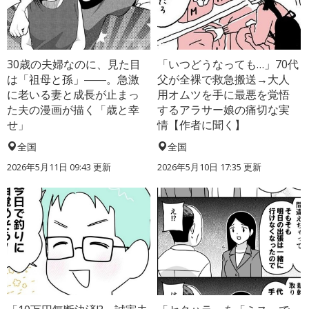
30歳の夫婦なのに、見た目
「いつどうなっても…」70代
は「祖母と孫」――。急激
父が全裸で救急搬送→大人
に老いる妻と成長が止まっ
用オムツを手に最悪を覚悟
た夫の漫画が描く「歳と幸
するアラサー娘の痛切な実
せ」
情【作者に聞く】
全国
全国
2026年5月11日 09:43 更新
2026年5月10日 17:35 更新