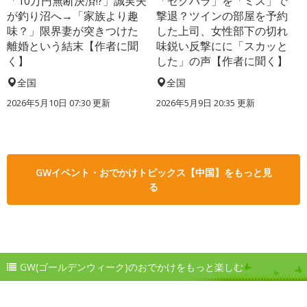
「10万円無断決済!?」誠実夫
「セクハラ」を「ミス」で
が釣り沼へ→「家族より趣
撃退？ツインの部屋を予約
味？」限界妻が突きつけた
した上司、女性部下の切れ
離婚という結末【作者に聞
味鋭い反撃にに「スカッと
く】
した」の声【作者に聞く】
全国
全国
2026年5月10日 07:30 更新
2026年5月9日 20:35 更新
GWイベント・おでかけトピックス【中国】をもっと見
る
GW(ゴールデンウィーク)のおでかけをもっと楽しむ