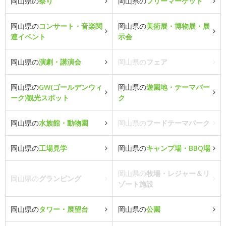
岡山県の
祭り
岡山県の
フリーマーケット
岡山県の
コンサート・音楽関
岡山県の
美術展・博物展・展
連イベント
示会
岡山県の
演劇・講演会
岡山県の
フェア
岡山県の
GW(ゴールデンウィ
岡山県の
遊園地・テーマパー
ーク)観光スポット
ク
岡山県の
水族館・動物園
岡山県の
フードテーマパーク
岡山県の
工場見学
岡山県の
キャンプ場・BBQ場
岡山県の
牧場・レジャー＆リ
岡山県の
グランピング
ゾート施設
岡山県の
タワー・展望台
岡山県の
公園