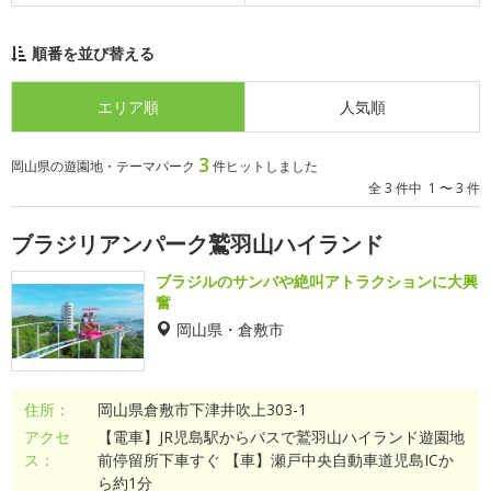
順番を並び替える
エリア順
人気順
3
岡山県の遊園地・テーマパーク
件ヒットしました
全 3 件中 1 〜 3 件
ブラジリアンパーク鷲羽山ハイランド
ブラジルのサンバや絶叫アトラクションに大興
奮
岡山県・倉敷市
住所：
岡山県倉敷市下津井吹上303-1
アクセ
【電車】JR児島駅からバスで鷲羽山ハイランド遊園地
ス：
前停留所下車すぐ 【車】瀬戸中央自動車道児島ICか
ら約1分