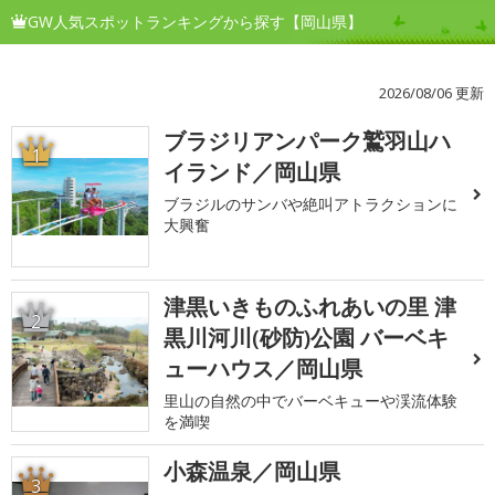
GW人気スポットランキングから探す【岡山県】
2026/08/06 更新
ブラジリアンパーク鷲羽山ハ
1
イランド／岡山県
ブラジルのサンバや絶叫アトラクションに
大興奮
津黒いきものふれあいの里 津
2
黒川河川(砂防)公園 バーベキ
ューハウス／岡山県
里山の自然の中でバーベキューや渓流体験
を満喫
小森温泉／岡山県
3