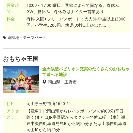
営業時
10:00～17:00 曜日、季節によって異なる。春休み、
間：
GW、夏休み、冬休みはナイター営業あり
料金：
有料 入園+フリーパスポート：大人(中学生以上)3800
円、小学生3200円、幼児(3才以上)および...
遊園地・テーマパーク
おもちゃ王国
全天候型パビリオン充実のたくさんのおもちゃ
で遊べる施設
岡山県・玉野市
住所：
岡山県玉野市滝1640-1
アクセ
【電車】JR岡山駅からレインボーバスで約80分(平日
ス：
除く)またはJR宇野駅からタクシーで約20分 【車】瀬
戸中央自動車道児島ICから約25分または山陽自動車道
岡山ICから約40分