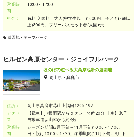
営業時
10:00～17:00
間：
料金：
有料 入園料：大人(中学生以上)1000円、子ども(2歳以
上)800円。フリーパスセット券(入園+乗...
遊園地・テーマパーク
ヒルゼン高原センター・ジョイフルパーク
ほのぼの遊べる大高原地帯の遊園地
岡山県・真庭市
住所：
岡山県真庭市蒜山上福田1205-197
アクセ
【電車】JR根雨駅からタクシーで約20分 【車】米子
ス：
自動車道蒜山ICから約4分
営業時
シーズン期間(3月下旬～11月下旬)10:00～17:00。
間：
日・祝は10:00～17:30。冬季期間(11月下旬～3月下