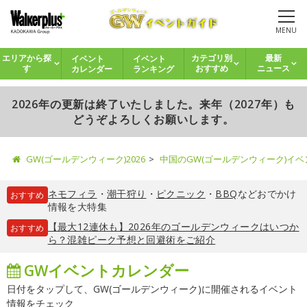
MENU
イベント
イベント
エリアから探
カテゴリ別
最新
カレンダー
ランキング
す
おすすめ
ニュース
2026年の更新は終了いたしました。来年（2027年）も
どうぞよろしくお願いします。
GW(ゴールデンウィーク)2026
中国のGW(ゴールデンウィーク)イ
ネモフィラ
・
潮干狩り
・
ピクニック
・
BBQ
などおでかけ
おすすめ
情報を大特集
【最大12連休も】2026年のゴールデンウィークはいつか
おすすめ
ら？混雑ピーク予想と回避術をご紹介
GWイベントカレンダー
日付をタップして、GW(ゴールデンウィーク)に開催されるイベント
情報をチェック