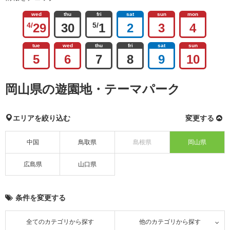
wed
thu
fri
sat
sun
mon
4/
29
30
5/
1
2
3
4
tue
wed
thu
fri
sat
sun
5
6
7
8
9
10
岡山県の遊園地・テーマパーク
エリアを絞り込む
変更する
中国
鳥取県
島根県
岡山県
広島県
山口県
条件を変更する
全てのカテゴリから探す
他のカテゴリから探す