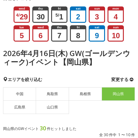
wed
thu
fri
sat
sun
mon
4/
29
30
5/
1
2
3
4
tue
wed
thu
fri
sat
sun
5
6
7
8
9
10
2026年4月16日(木) GW(ゴールデンウ
ィーク)イベント【岡山県】
エリアを絞り込む
変更する
中国
鳥取県
島根県
岡山県
広島県
山口県
30
岡山県のGWイベント
件ヒットしました
全 30 件中 1 〜 10 件