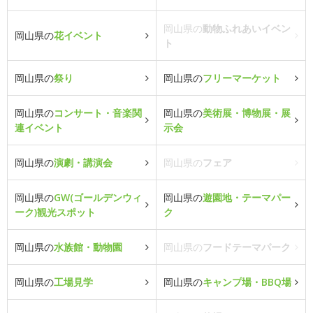
岡山県の
動物ふれあいイベン
岡山県の
花イベント
ト
岡山県の
祭り
岡山県の
フリーマーケット
岡山県の
コンサート・音楽関
岡山県の
美術展・博物展・展
連イベント
示会
岡山県の
演劇・講演会
岡山県の
フェア
岡山県の
GW(ゴールデンウィ
岡山県の
遊園地・テーマパー
ーク)観光スポット
ク
岡山県の
水族館・動物園
岡山県の
フードテーマパーク
岡山県の
工場見学
岡山県の
キャンプ場・BBQ場