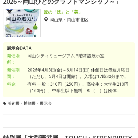
2026～岡山びとのクラフトマンシップ～」
匠の「技」と「美」
岡山県・岡山市北区
展示会DATA
開催場
岡山シティミュージアム 5階常設展示室
所：
開催期
2026年4月3日(金)～6月14日(日) 休館日は毎週月曜日
間：
（ただし、5月4日は開館）。入場は17時30分まで。
料金:
有料 一般：310円（250円）、高校生：大学生210円
（160円）、中学生以下無料 ※（ ）は団体...
美術展・博物展・展示会
特別展「木梨憲武展－TOUCH」SERENDIPITY