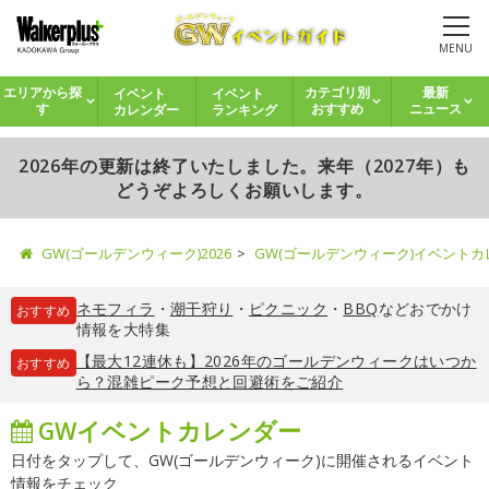
MENU
イベント
イベント
エリアから探
カテゴリ別
最新
カレンダー
ランキング
す
おすすめ
ニュース
2026年の更新は終了いたしました。来年（2027年）も
どうぞよろしくお願いします。
GW(ゴールデンウィーク)2026
GW(ゴールデンウィーク)イベント
ネモフィラ
・
潮干狩り
・
ピクニック
・
BBQ
などおでかけ
おすすめ
情報を大特集
【最大12連休も】2026年のゴールデンウィークはいつか
おすすめ
ら？混雑ピーク予想と回避術をご紹介
GWイベントカレンダー
日付をタップして、GW(ゴールデンウィーク)に開催されるイベント
情報をチェック