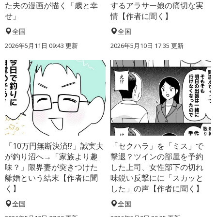
た夫の漫画が描く「歳と幸
するアラサー娘の痛切な実
せ」
情【作者に聞く】
全国
全国
2026年5月11日 09:43 更新
2026年5月10日 17:35 更新
「10万円無断決済!?」誠実夫
「セクハラ」を「ミス」で
が釣り沼へ→「家族より趣
撃退？ツインの部屋を予約
味？」限界妻が突きつけた
した上司、女性部下の切れ
離婚という結末【作者に聞
味鋭い反撃にに「スカッと
く】
した」の声【作者に聞く】
全国
全国