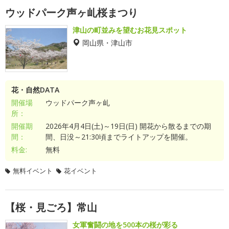
ウッドパーク声ヶ乢桜まつり
津山の町並みを望むお花見スポット
岡山県・津山市
花・自然DATA
開催場
ウッドパーク声ヶ乢
所：
開催期
2026年4月4日(土)～19日(日) 開花から散るまでの期
間：
間、日没～21:30頃までライトアップを開催。
料金:
無料
無料イベント
花イベント
【桜・見ごろ】常山
女軍奮闘の地を500本の桜が彩る