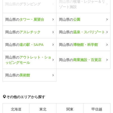
岡山県の
牧場・レジャー＆リ
岡山県の
グランピング
ゾート施設
岡山県の
タワー・展望台
岡山県の
公園
岡山県の
アスレチック
岡山県の
温泉・スパリゾート
岡山県の
道の駅・SA/PA
岡山県の
博物館・科学館
岡山県の
アウトレット・ショ
岡山県の
商業施設・百貨店
ッピングモール
岡山県の
美術館
その他のエリアから探す
北海道
東北
関東
甲信越