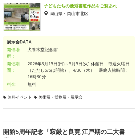
子どもたちの優秀書道作品をご覧あれ
岡山県・岡山市北区
展示会DATA
開催場
犬養木堂記念館
所：
開催期
2026年3月15日(日)～5月5日(火) 休館日：毎週火曜日
間：
（ただし5/5は開館）、4/30（木） 最終入館時間：
16時30分
料金:
無料
無料イベント
美術展・博物展・展示会
開館5周年記念「寂厳と良寛 江戸期の二大書