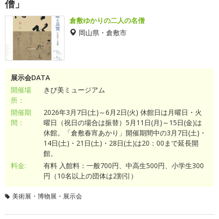
僧」
倉敷ゆかりの二人の名僧
岡山県・倉敷市
展示会DATA
開催場
きび美ミュージアム
所：
開催期
2026年3月7日(土)～6月2日(火) 休館日は月曜日・火
間：
曜日（祝日の場合は振替）5月11日(月)～15日(金)は
休館。「倉敷春宵あかり」開催期間中の3月7日(土)・
14日(土)・21日(土)・28日(土)は20：00まで延長開
館。
料金:
有料 入館料：一般700円、中高生500円、小学生300
円（10名以上の団体は2割引）
美術展・博物展・展示会