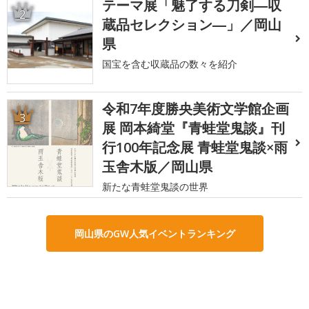
テーマ展「魅了する刀剣―収
2
蔵品セレクション―」／岡山
県
国宝を含む収蔵品の数々を紹介
令和7年度勝央美術文学館企画
3
展 岡本綺堂『青蛙堂鬼談』刊
行100年記念展 青蛙堂鬼談×雨
玉舎木版／岡山県
新たな青蛙堂鬼談の世界
岡山県のGW人気イベントランキング