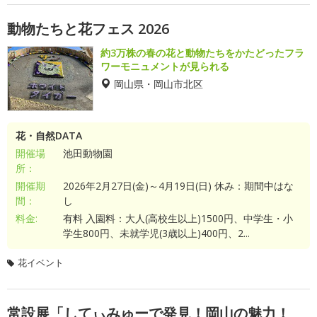
動物たちと花フェス 2026
約3万株の春の花と動物たちをかたどったフラ
ワーモニュメントが見られる
岡山県・岡山市北区
花・自然DATA
開催場
池田動物園
所：
開催期
2026年2月27日(金)～4月19日(日) 休み：期間中はな
間：
し
料金:
有料 入園料：大人(高校生以上)1500円、中学生・小
学生800円、未就学児(3歳以上)400円、2...
花イベント
常設展「してぃみゅーで発見！岡山の魅力！