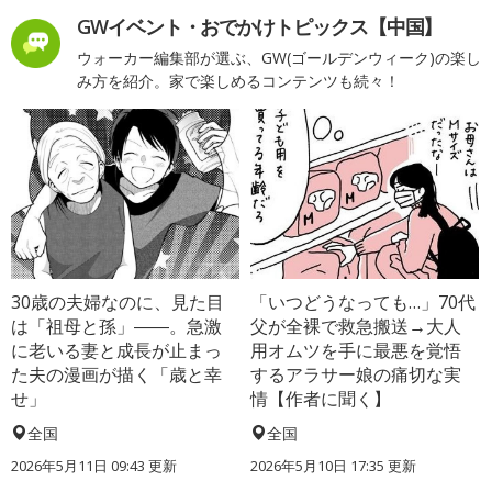
GWイベント・おでかけトピックス【中国】
ウォーカー編集部が選ぶ、GW(ゴールデンウィーク)の楽し
み方を紹介。家で楽しめるコンテンツも続々！
30歳の夫婦なのに、見た目
「いつどうなっても…」70代
は「祖母と孫」――。急激
父が全裸で救急搬送→大人
に老いる妻と成長が止まっ
用オムツを手に最悪を覚悟
た夫の漫画が描く「歳と幸
するアラサー娘の痛切な実
せ」
情【作者に聞く】
全国
全国
2026年5月11日 09:43 更新
2026年5月10日 17:35 更新