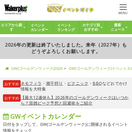
MENU
イベント
イベント
エリアから探
カテゴリ別
最新
カレンダー
ランキング
す
おすすめ
ニュース
2026年の更新は終了いたしました。来年（2027年）も
どうぞよろしくお願いします。
GW(ゴールデンウィーク)2026
GW(ゴールデンウィーク)イベント
ネモフィラ
・
潮干狩り
・
ピクニック
・
BBQ
などおでかけ
おすすめ
情報を大特集
【最大12連休も】2026年のゴールデンウィークはいつか
おすすめ
ら？混雑ピーク予想と回避術をご紹介
GWイベントカレンダー
日付をタップして、GW(ゴールデンウィーク)に開催されるイベント
情報をチェック