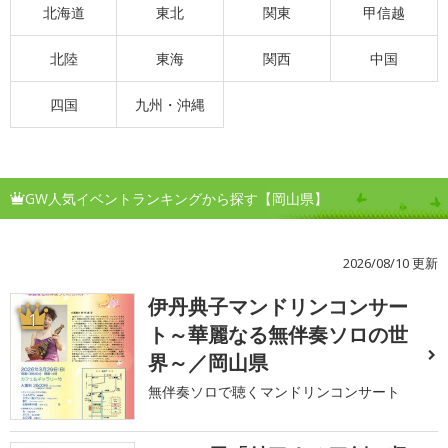
北海道
東北
関東
甲信越
北陸
東海
関西
中国
四国
九州・沖縄
GW人気イベントランキングから探す【岡山県】
2026/08/10 更新
伊丹典子マンドリンコンサー
1
ト～華麗なる無伴奏ソロの世
界～／岡山県
無伴奏ソロで聴くマンドリンコンサート