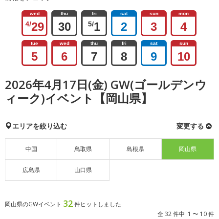
wed
thu
fri
sat
sun
mon
4/
29
30
5/
1
2
3
4
tue
wed
thu
fri
sat
sun
5
6
7
8
9
10
2026年4月17日(金) GW(ゴールデンウ
ィーク)イベント【岡山県】
エリアを絞り込む
変更する
中国
鳥取県
島根県
岡山県
広島県
山口県
32
岡山県のGWイベント
件ヒットしました
全 32 件中 1 〜 10 件