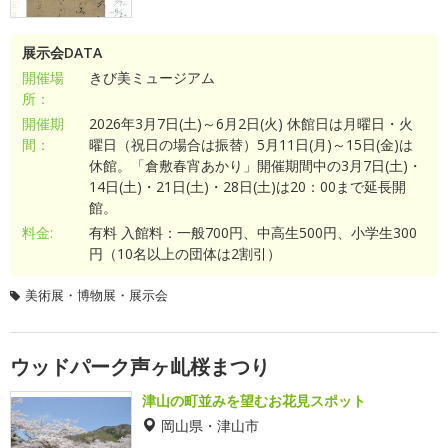
展示会DATA
開催場
きび美ミュージアム
所：
開催期
2026年3月7日(土)～6月2日(火) 休館日は月曜日・火
間：
曜日（祝日の場合は振替）5月11日(月)～15日(金)は
休館。「倉敷春宵あかり」開催期間中の3月7日(土)・
14日(土)・21日(土)・28日(土)は20：00まで延長開
館。
料金:
有料 入館料：一般700円、中高生500円、小学生300
円（10名以上の団体は2割引）
美術展・博物展・展示会
ウッドパーク声ヶ乢桜まつり
津山の町並みを望むお花見スポット
岡山県・津山市