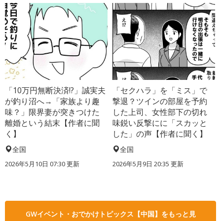
「10万円無断決済!?」誠実夫
「セクハラ」を「ミス」で
が釣り沼へ→「家族より趣
撃退？ツインの部屋を予約
味？」限界妻が突きつけた
した上司、女性部下の切れ
離婚という結末【作者に聞
味鋭い反撃にに「スカッと
く】
した」の声【作者に聞く】
全国
全国
2026年5月10日 07:30 更新
2026年5月9日 20:35 更新
GWイベント・おでかけトピックス【中国】をもっと見