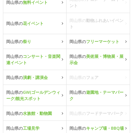
岡山県の
無料イベント
ント
岡山県の
動物ふれあいイベン
岡山県の
花イベント
ト
岡山県の
祭り
岡山県の
フリーマーケット
岡山県の
コンサート・音楽関
岡山県の
美術展・博物展・展
連イベント
示会
岡山県の
演劇・講演会
岡山県の
フェア
岡山県の
GW(ゴールデンウィ
岡山県の
遊園地・テーマパー
ーク)観光スポット
ク
岡山県の
水族館・動物園
岡山県の
フードテーマパーク
岡山県の
工場見学
岡山県の
キャンプ場・BBQ場