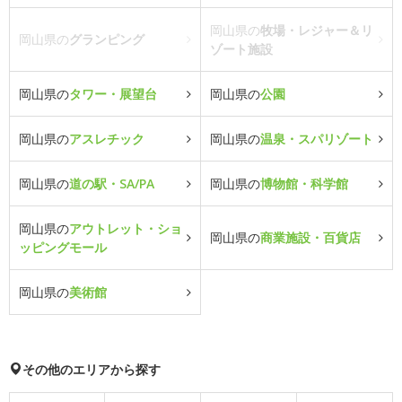
岡山県の
牧場・レジャー＆リ
岡山県の
グランピング
ゾート施設
岡山県の
タワー・展望台
岡山県の
公園
岡山県の
アスレチック
岡山県の
温泉・スパリゾート
岡山県の
道の駅・SA/PA
岡山県の
博物館・科学館
岡山県の
アウトレット・ショ
岡山県の
商業施設・百貨店
ッピングモール
岡山県の
美術館
その他のエリアから探す