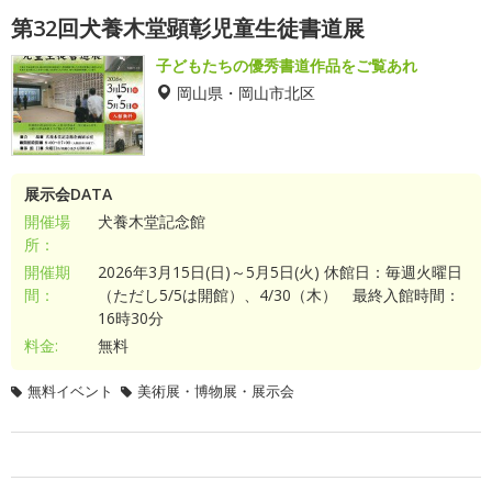
第32回犬養木堂顕彰児童生徒書道展
子どもたちの優秀書道作品をご覧あれ
岡山県・岡山市北区
展示会DATA
開催場
犬養木堂記念館
所：
開催期
2026年3月15日(日)～5月5日(火) 休館日：毎週火曜日
間：
（ただし5/5は開館）、4/30（木） 最終入館時間：
16時30分
料金:
無料
無料イベント
美術展・博物展・展示会