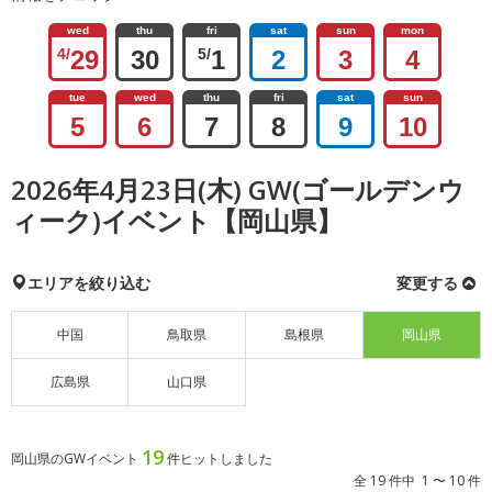
wed
thu
fri
sat
sun
mon
4/
29
30
5/
1
2
3
4
tue
wed
thu
fri
sat
sun
5
6
7
8
9
10
2026年4月23日(木) GW(ゴールデンウ
ィーク)イベント【岡山県】
エリアを絞り込む
変更する
中国
鳥取県
島根県
岡山県
広島県
山口県
19
岡山県のGWイベント
件ヒットしました
全 19 件中 1 〜 10 件