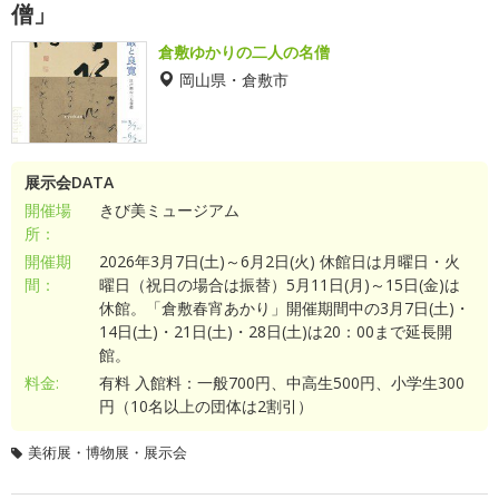
僧」
倉敷ゆかりの二人の名僧
岡山県・倉敷市
展示会DATA
開催場
きび美ミュージアム
所：
開催期
2026年3月7日(土)～6月2日(火) 休館日は月曜日・火
間：
曜日（祝日の場合は振替）5月11日(月)～15日(金)は
休館。「倉敷春宵あかり」開催期間中の3月7日(土)・
14日(土)・21日(土)・28日(土)は20：00まで延長開
館。
料金:
有料 入館料：一般700円、中高生500円、小学生300
円（10名以上の団体は2割引）
美術展・博物展・展示会