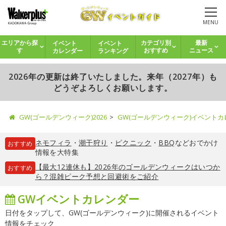
MENU
イベント
イベント
エリアから探
カテゴリ別
最新
カレンダー
ランキング
す
おすすめ
ニュース
2026年の更新は終了いたしました。来年（2027年）も
どうぞよろしくお願いします。
GW(ゴールデンウィーク)2026
GW(ゴールデンウィーク)イベント
ネモフィラ
・
潮干狩り
・
ピクニック
・
BBQ
などおでかけ
おすすめ
情報を大特集
【最大12連休も】2026年のゴールデンウィークはいつか
おすすめ
ら？混雑ピーク予想と回避術をご紹介
GWイベントカレンダー
日付をタップして、GW(ゴールデンウィーク)に開催されるイベント
情報をチェック