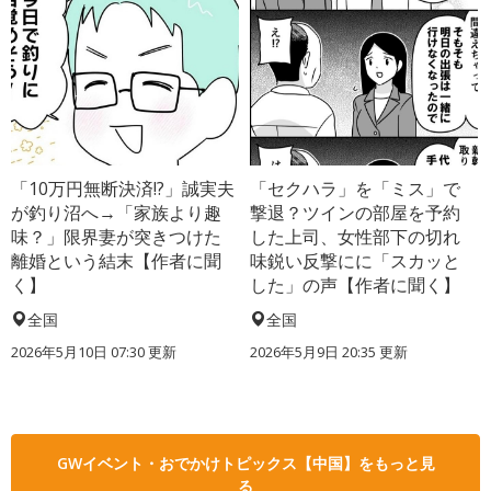
「10万円無断決済!?」誠実夫
「セクハラ」を「ミス」で
が釣り沼へ→「家族より趣
撃退？ツインの部屋を予約
味？」限界妻が突きつけた
した上司、女性部下の切れ
離婚という結末【作者に聞
味鋭い反撃にに「スカッと
く】
した」の声【作者に聞く】
全国
全国
2026年5月10日 07:30 更新
2026年5月9日 20:35 更新
GWイベント・おでかけトピックス【中国】をもっと見
る