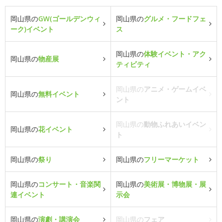
岡山県の
GW(ゴールデンウィ
岡山県の
グルメ・フードフェ
ーク)イベント
ス
岡山県の
体験イベント・アク
岡山県の
物産展
ティビティ
岡山県の
アニメ・ゲームイベ
岡山県の
無料イベント
ント
岡山県の
動物ふれあいイベン
岡山県の
花イベント
ト
岡山県の
祭り
岡山県の
フリーマーケット
岡山県の
コンサート・音楽関
岡山県の
美術展・博物展・展
連イベント
示会
岡山県の
演劇・講演会
岡山県の
フェア