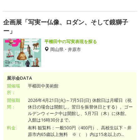
企画展「写実ー仏像、ロダン、そして鏡獅子
ー」
平櫛田中の写実表現を探る
岡山県・井原市
展示会DATA
開催場
平櫛田中美術館
所：
開催期
2026年4月21日(火)～7月5日(日) 休館日は月曜日（祝
間：
休日の場合は開館し、翌日を振替休日とする）。ゴー
ルデンウィーク中は開館し、5月7日（木）に休館。
入館は16時30分まで。
料金:
有料 観覧料：一般500円（400円）、高校生以下・井
原市内65歳以上無料 ※（ ）内は15名以上の...