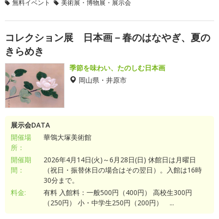
無料イベント
美術展・博物展・展示会
コレクション展 日本画－春のはなやぎ、夏の
きらめき
季節を味わい、たのしむ日本画
岡山県・井原市
展示会DATA
開催場
華鴒大塚美術館
所：
開催期
2026年4月14日(火)～6月28日(日) 休館日は月曜日
間：
（祝日・振替休日の場合はその翌日）。入館は16時
30分まで。
料金:
有料 入館料：一般500円（400円） 高校生300円
（250円） 小・中学生250円（200円） ...