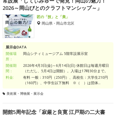
常設展「してぃみゅーで発見！岡山の魅力！
2026～岡山びとのクラフトマンシップ～」
匠の「技」と「美」
岡山県・岡山市北区
展示会DATA
開催場
岡山シティミュージアム 5階常設展示室
所：
開催期
2026年4月3日(金)～6月14日(日) 休館日は毎週月曜日
間：
（ただし、5月4日は開館）。入場は17時30分まで。
料金:
有料 一般：310円（250円）、高校生：大学生210円
（160円）、中学生以下無料 ※（ ）は団体...
美術展・博物展・展示会
開館5周年記念「寂厳と良寛 江戸期の二大書