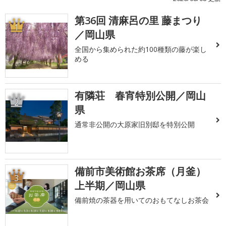
第36回 清麻呂の里 藤まつり
1
／岡山県
全国から集められた約100種類の藤が楽し
める
有隣荘 春宵特別公開／岡山
2
県
通常非公開の大原家旧別邸を特別公開
備前市美術館お茶席（月釜）
3
上半期／岡山県
備前焼の茶器を用いてのおもてなしお茶会