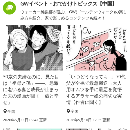
GWイベント・おでかけトピックス【中国】
ウォーカー編集部が選ぶ、GW(ゴールデンウィーク)の楽し
み方を紹介。家で楽しめるコンテンツも続々！
30歳の夫婦なのに、見た目
「いつどうなっても…」70代
は「祖母と孫」――。急激
父が全裸で救急搬送→大人
に老いる妻と成長が止まっ
用オムツを手に最悪を覚悟
た夫の漫画が描く「歳と幸
するアラサー娘の痛切な実
せ」
情【作者に聞く】
全国
全国
2026年5月11日 09:43 更新
2026年5月10日 17:35 更新