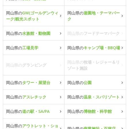
岡山県の
GW(ゴールデンウィ
岡山県の
遊園地・テーマパー
ーク)観光スポット
ク
岡山県の
水族館・動物園
岡山県の
フードテーマパーク
岡山県の
工場見学
岡山県の
キャンプ場・BBQ場
岡山県の
牧場・レジャー＆リ
岡山県の
グランピング
ゾート施設
岡山県の
タワー・展望台
岡山県の
公園
岡山県の
アスレチック
岡山県の
温泉・スパリゾート
岡山県の
道の駅・SA/PA
岡山県の
博物館・科学館
岡山県の
アウトレット・ショ
岡山県の
商業施設・百貨店