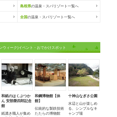
島根県
の温泉・スパリゾート一覧へ
全国
の温泉・スパリゾート一覧へ
ンウィーク)イベント・おでかけスポット
和紙のはくぶつか
和鋼博物館【休
十神山なぎさ公園
ん 安部榮四郎記念
館】
水辺と山が楽しめ
館
伝統的な製鉄技術
る、シンプルなキ
紙漉き職人が集め
たたらの博物館
ャンプ場