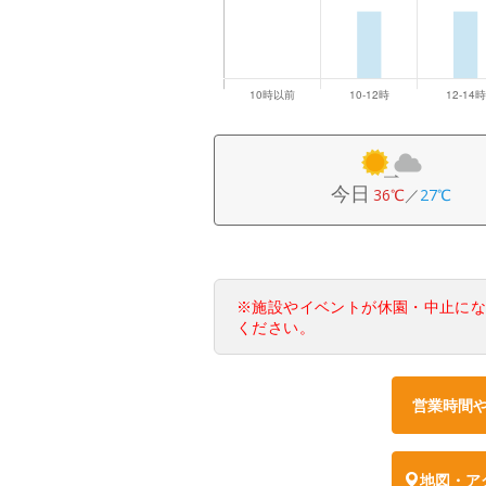
今日
36℃
／
27℃
※施設やイベントが休園・中止に
ください。
営業時間
地図・ア