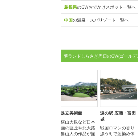
島根県
のGWおでかけスポット一覧へ
中国
の温泉・スパリゾート一覧へ
夢ランドしらさぎ周辺のGW(ゴールデ
足立美術館
道の駅 広瀬・富田
城
横山大観など日本
画の巨匠や北大路
戦国ロマンの香り
魯山人の作品が揃
漂う町で藍染め体