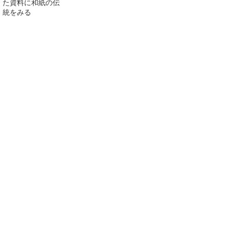
た資料に和紙の伝
統をみる