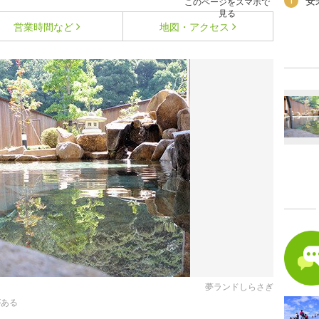
安
1
このページをスマホで
見る
営業時間など
地図・アクセス
夢ランドしらさぎ
がある