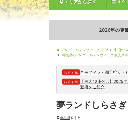
イベ
エリアから探す
2026年の
GW(ゴールデンウィーク)2026
中国のG
島根県のGW(ゴールデンウィーク)観光ス
ネモフィラ
・
潮干狩り
・
おすすめ
【最大12連休も】202
おすすめ
避術をご紹介
夢ランドしらさぎ
島根県
安来市