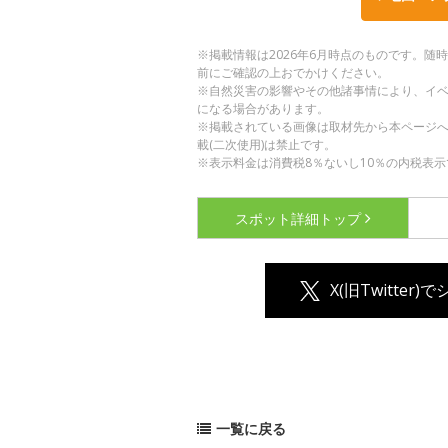
※掲載情報は2026年6月時点のものです。
前にご確認の上おでかけください。
※自然災害の影響やその他諸事情により、イ
になる場合があります。
※掲載されている画像は取材先から本ページ
載(二次使用)は禁止です。
※表示料金は消費税8％ないし10％の内税表示
スポット詳細
トップ
X(旧Twitter)
一覧に戻る