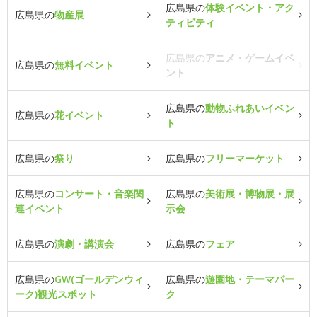
広島県の
体験イベント・アク
広島県の
物産展
ティビティ
広島県の
アニメ・ゲームイベ
広島県の
無料イベント
ント
広島県の
動物ふれあいイベン
広島県の
花イベント
ト
広島県の
祭り
広島県の
フリーマーケット
広島県の
コンサート・音楽関
広島県の
美術展・博物展・展
連イベント
示会
広島県の
演劇・講演会
広島県の
フェア
広島県の
GW(ゴールデンウィ
広島県の
遊園地・テーマパー
ーク)観光スポット
ク