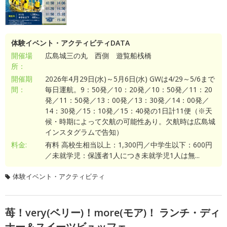
体験イベント・アクティビティDATA
開催場
広島城三の丸 西側 遊覧船桟橋
所：
開催期
2026年4月29日(水)～5月6日(水) GWは4/29～5/6まで
間：
毎日運航。9：50発／10：20発／10：50発／11：20
発／11：50発／13：00発／13：30発／14：00発／
14：30発／15：10発／15：40発の1日計11便（※天
候・時期によって欠航の可能性あり。欠航時は広島城
インスタグラムで告知）
料金:
有料 高校生相当以上：1,300円／中学生以下：600円
／未就学児：保護者1人につき未就学児1人は無...
体験イベント・アクティビティ
苺！very(ベリー)！more(モア)！ ランチ・ディ
ナー＆スイーツビュッフェ