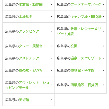
広島県の
水族館・動物園
広島県の
フードテーマパーク
広島県の
工場見学
広島県の
キャンプ場・BBQ場
広島県の
牧場・レジャー＆リ
広島県の
グランピング
ゾート施設
広島県の
タワー・展望台
広島県の
公園
広島県の
アスレチック
広島県の
温泉・スパリゾート
広島県の
道の駅・SA/PA
広島県の
博物館・科学館
広島県の
アウトレット・ショ
広島県の
商業施設・百貨店
ッピングモール
広島県の
美術館