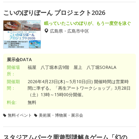
こいのぼりぼーん プロジェクト2026
眠っていたこいのぼりが、もう一度空を泳ぐ
広島県・広島市中区
展示会DATA
開催場
福屋 八丁堀本店9階 屋上 八丁堀SORALA
所：
開催期
2026年4月23日(木)～5月10日(日) 開催時間は営業時
間：
間に準ずる。「再生アートワークショップ」3月28日
（土）13時～15時00分開催。
料金:
無料
無料イベント
美術展・博物展・展示会
スタジアムパーク周遊型謎解きゲーム「幻の