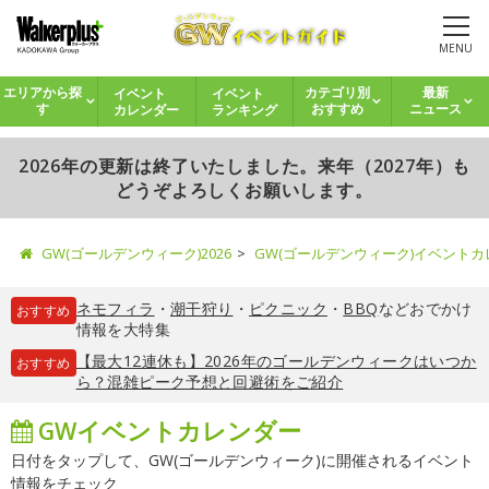
MENU
イベント
イベント
エリアから探
カテゴリ別
最新
カレンダー
ランキング
す
おすすめ
ニュース
2026年の更新は終了いたしました。来年（2027年）も
どうぞよろしくお願いします。
GW(ゴールデンウィーク)2026
GW(ゴールデンウィーク)イベント
ネモフィラ
・
潮干狩り
・
ピクニック
・
BBQ
などおでかけ
おすすめ
情報を大特集
【最大12連休も】2026年のゴールデンウィークはいつか
おすすめ
ら？混雑ピーク予想と回避術をご紹介
GWイベントカレンダー
日付をタップして、GW(ゴールデンウィーク)に開催されるイベント
情報をチェック