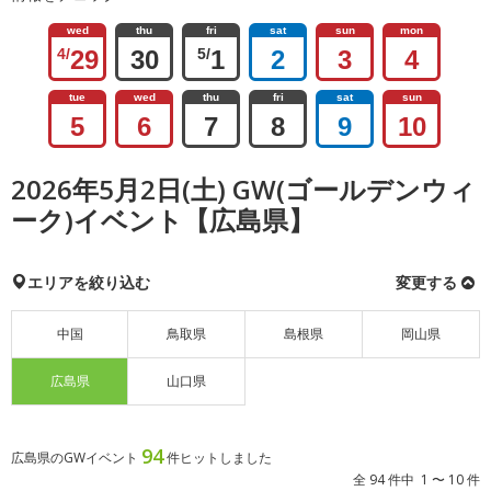
wed
thu
fri
sat
sun
mon
4/
29
30
5/
1
2
3
4
tue
wed
thu
fri
sat
sun
5
6
7
8
9
10
2026年5月2日(土) GW(ゴールデンウィ
ーク)イベント【広島県】
エリアを絞り込む
変更する
中国
鳥取県
島根県
岡山県
広島県
山口県
94
広島県のGWイベント
件ヒットしました
全 94 件中 1 〜 10 件