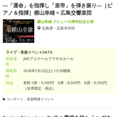
―「運命」を指揮し「皇帝」を弾き振り―［ピ
アノ＆指揮］横山幸雄 × 広島交響楽団
横山幸雄 デビュー35周年記念公演
広島県・広島市中区
ライブ・音楽イベントDATA
開催場
JMSアステールプラザ大ホール
所：
開催期
2026年5月2日(土) 13:30開場
間：
料金:
有料 S席：9,500円 A席：8,000円 B席：6,500円
（全席指定・税込）
コンサート・音楽関連イベント