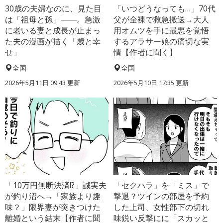
30歳の夫婦なのに、見た目
「いつどうなっても…」70代
は「祖母と孫」――。急激
父が全裸で救急搬送→大人
に老いる妻と成長が止まっ
用オムツを手に最悪を覚悟
た夫の漫画が描く「歳と幸
するアラサー娘の痛切な実
せ」
情【作者に聞く】
全国
全国
2026年5月11日 09:43 更新
2026年5月10日 17:35 更新
「10万円無断決済!?」誠実夫
「セクハラ」を「ミス」で
が釣り沼へ→「家族より趣
撃退？ツインの部屋を予約
味？」限界妻が突きつけた
した上司、女性部下の切れ
離婚という結末【作者に聞
味鋭い反撃にに「スカッと