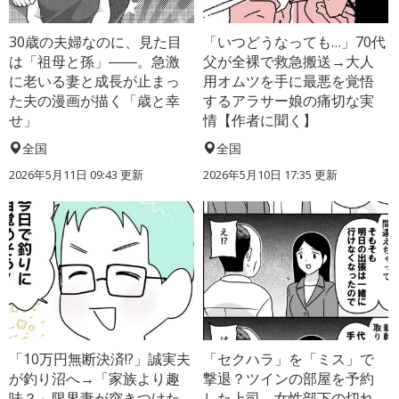
30歳の夫婦なのに、見た目
「いつどうなっても…」70代
は「祖母と孫」――。急激
父が全裸で救急搬送→大人
に老いる妻と成長が止まっ
用オムツを手に最悪を覚悟
た夫の漫画が描く「歳と幸
するアラサー娘の痛切な実
せ」
情【作者に聞く】
全国
全国
2026年5月11日 09:43 更新
2026年5月10日 17:35 更新
「10万円無断決済!?」誠実夫
「セクハラ」を「ミス」で
が釣り沼へ→「家族より趣
撃退？ツインの部屋を予約
味？」限界妻が突きつけた
した上司、女性部下の切れ