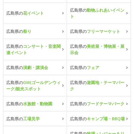
広島県の
動物ふれあいイベン
広島県の
花イベント
ト
広島県の
祭り
広島県の
フリーマーケット
広島県の
コンサート・音楽関
広島県の
美術展・博物展・展
連イベント
示会
広島県の
演劇・講演会
広島県の
フェア
広島県の
GW(ゴールデンウィ
広島県の
遊園地・テーマパー
ーク)観光スポット
ク
広島県の
水族館・動物園
広島県の
フードテーマパーク
広島県の
工場見学
広島県の
キャンプ場・BBQ場
広島県の
牧場・レジャー＆リ