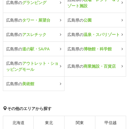
広島県の
グランピング
ゾート施設
広島県の
タワー・展望台
広島県の
公園
広島県の
アスレチック
広島県の
温泉・スパリゾート
広島県の
道の駅・SA/PA
広島県の
博物館・科学館
広島県の
アウトレット・ショ
広島県の
商業施設・百貨店
ッピングモール
広島県の
美術館
その他のエリアから探す
北海道
東北
関東
甲信越