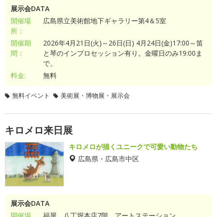
展示会DATA
開催場
広島県立美術館地下ギャラリー第4＆5室
所：
開催期
2026年4月21日(火)～26日(日) 4月24日(金)17:00～笛
間：
と琴のインプロセッション有り。金曜日のみ19:00ま
で。
料金:
無料
無料イベント
美術展・博物展・展示会
キロメロ来日展
キロメロが描くユニークで可愛い動物たち
広島県・広島市中区
展示会DATA
開催場
福屋 八丁堀本店7階 アートステーション