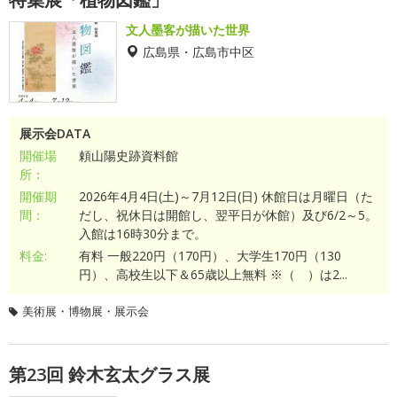
文人墨客が描いた世界
広島県・広島市中区
展示会DATA
開催場
頼山陽史跡資料館
所：
開催期
2026年4月4日(土)～7月12日(日) 休館日は月曜日（た
間：
だし、祝休日は開館し、翌平日が休館）及び6/2～5。
入館は16時30分まで。
料金:
有料 一般220円（170円）、大学生170円（130
円）、高校生以下＆65歳以上無料 ※（ ）は2...
美術展・博物展・展示会
第23回 鈴木玄太グラス展