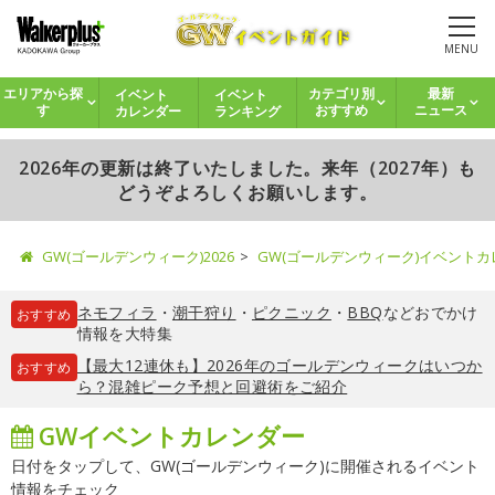
MENU
イベント
イベント
エリアから探
カテゴリ別
最新
カレンダー
ランキング
す
おすすめ
ニュース
2026年の更新は終了いたしました。来年（2027年）も
どうぞよろしくお願いします。
GW(ゴールデンウィーク)2026
GW(ゴールデンウィーク)イベント
ネモフィラ
・
潮干狩り
・
ピクニック
・
BBQ
などおでかけ
おすすめ
情報を大特集
【最大12連休も】2026年のゴールデンウィークはいつか
おすすめ
ら？混雑ピーク予想と回避術をご紹介
GWイベントカレンダー
日付をタップして、GW(ゴールデンウィーク)に開催されるイベント
情報をチェック