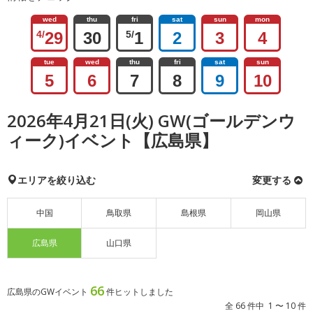
wed
thu
fri
sat
sun
mon
4/
29
30
5/
1
2
3
4
tue
wed
thu
fri
sat
sun
5
6
7
8
9
10
2026年4月21日(火) GW(ゴールデンウ
ィーク)イベント【広島県】
エリアを絞り込む
変更する
中国
鳥取県
島根県
岡山県
広島県
山口県
66
広島県のGWイベント
件ヒットしました
全 66 件中 1 〜 10 件