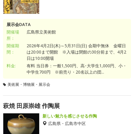
展示会DATA
開催場
広島県立美術館
所：
開催期
2026年4月2日(木)～5月31日(日) 会期中無休 金曜日
間：
は20:00まで開館 ※入場は閉館の30分前まで、4月2
日は10:00開場
料金:
有料 当日券：一般1,500円、高･大学生1,000円、小・
中学生700円 ※前売り・20名以上の団...
美術展・博物展・展示会
萩焼 田原崇雄 作陶展
新しい魅力を感じさせる作陶
広島県・広島市中区