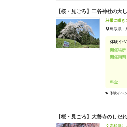
【桜・見ごろ】三谷神社の大
荘厳に咲き
鳥取県・
体験イベ
開催場所
開催期間
料金：
体験イベ
【桜・見ごろ】大善寺のしだ
文応和尚に