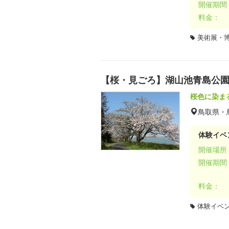
開催期間
料金：
美術展・
【桜・見ごろ】湖山池青島公
桜色に染ま
鳥取県・
体験イベ
開催場所
開催期間
料金：
体験イベ