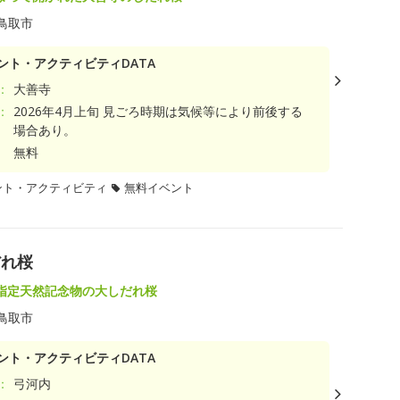
鳥取市
ント・アクティビティDATA
：
大善寺
：
2026年4月上旬 見ごろ時期は気候等により前後する
場合あり。
無料
ント・アクティビティ
無料イベント
だれ桜
指定天然記念物の大しだれ桜
鳥取市
ント・アクティビティDATA
：
弓河内