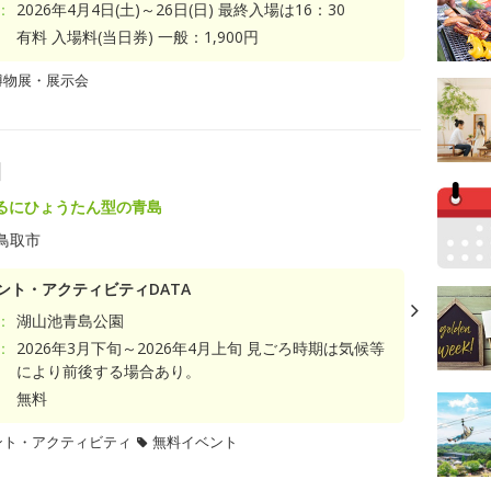
：
2026年4月4日(土)～26日(日) 最終入場は16：30
有料 入場料(当日券) 一般：1,900円
博物展・展示会
園
るにひょうたん型の青島
鳥取市
ント・アクティビティDATA
：
湖山池青島公園
：
2026年3月下旬～2026年4月上旬 見ごろ時期は気候等
により前後する場合あり。
無料
ント・アクティビティ
無料イベント