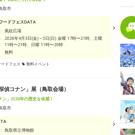
鳥取市
フードフェスDATA
：
風紋広場
：
2026年4月3日(金)～5日(日) 金曜 17時〜21時、土曜
11時〜21時、日曜 11時〜20時
無料
フードフェス
無料イベント
名探偵コナン」展（鳥取会場）
ナン」の30年の歴史を体感！
鳥取市
TA
：
鳥取県立博物館