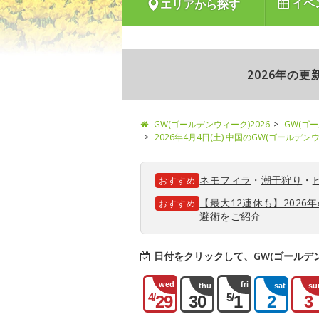
イベ
エリアから探す
2026年の
GW(ゴールデンウィーク)2026
GW(ゴ
2026年4月4日(土) 中国のGW(ゴールデ
ネモフィラ
・
潮干狩り
・
おすすめ
【最大12連休も】202
おすすめ
避術をご紹介
日付をクリックして、GW(ゴールデ
wed
fri
thu
sat
su
4/
5/
29
30
1
2
3