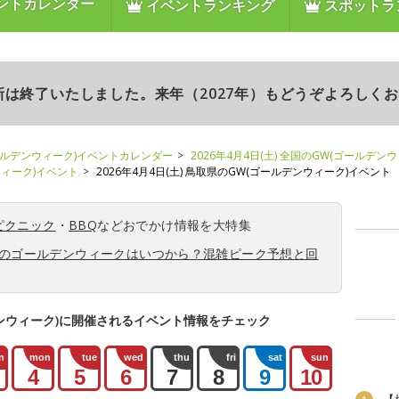
ントカレンダー
イベントランキング
スポットラ
更新は終了いたしました。来年（2027年）もどうぞよろしく
ールデンウィーク)イベントカレンダー
2026年4月4日(土) 全国のGW(ゴールデン
ンウィーク)イベント
2026年4月4日(土) 鳥取県のGW(ゴールデンウィーク)イベント
ピクニック
・
BBQ
などおでかけ情報を大特集
6年のゴールデンウィークはいつから？混雑ピーク予想と回
ンウィーク)に開催されるイベント情報をチェック
n
mon
tue
wed
thu
fri
sat
sun
4
5
6
7
8
9
10