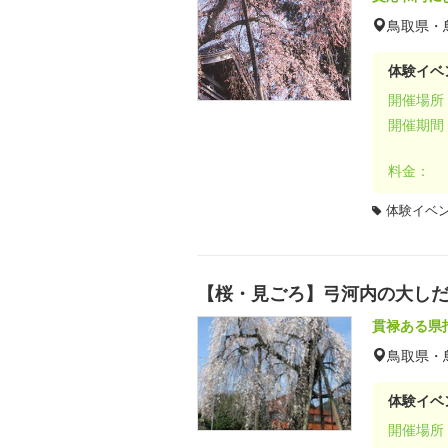
鳥取県・
体験イベ
開催場所
開催期間
料金：
体験イベ
【桜・見ごろ】弓河内の大し
貫禄ある県
鳥取県・
体験イベ
開催場所